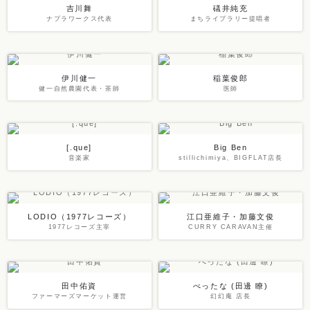
吉川舞
礒井純充
ナプラワークス代表
まちライブラリー提唱者
伊川健一
稲葉俊郎
健一自然農園代表・茶師
医師
[.que]
Big Ben
音楽家
stillichimiya、BIGFLAT店長
LODIO（1977レコーズ）
江口亜維子・加藤文俊
1977レコーズ主宰
CURRY CARAVAN主催
田中佑資
べったな (田邊 瞭)
ファーマーズマーケット運営
幻幻庵 店長