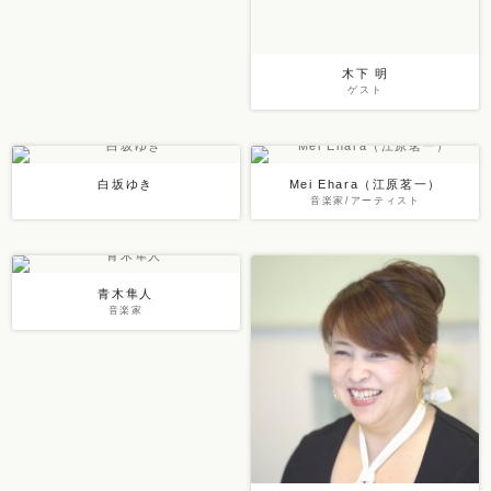
木下 明
ゲスト
白坂ゆき
Mei Ehara（江原茗一）
音楽家/アーティスト
青木隼人
音楽家