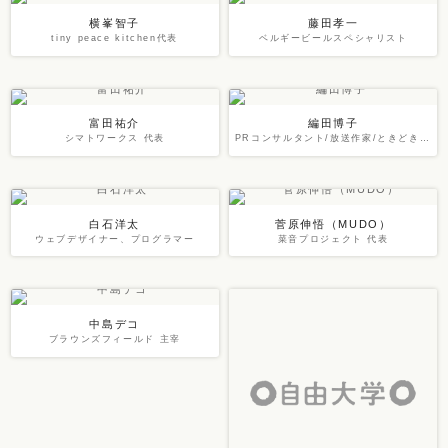
横峯智子
藤田孝一
tiny peace kitchen代表
ベルギービールスペシャリスト
富田祐介
編田博子
シマトワークス 代表
PRコンサルタント/放送作家/ときどき八百屋
白石洋太
菅原伸悟（MUDO）
ウェブデザイナー、プログラマー
菜音プロジェクト 代表
中島デコ
ブラウンズフィールド 主宰