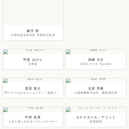
横手 実
㈱野村総合研究所 常務執行役員
甲斐 みのり
高嶋 大介
文筆家
100人カイギ founder
黒田 悠介
北原 亮庫
問いでつながるコミュニティ「議論メシ」主宰
山梨銘醸株式会社 醸造責任者
中村 友香
カナスカール・アミット
人生を楽しみきるパラレルワーカー
瞑想講師