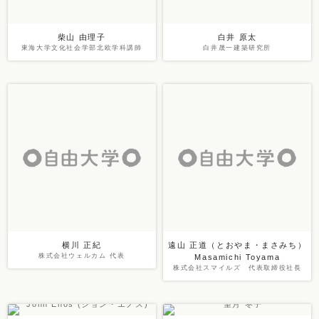
柴山 由理子
白井 原太
東海大学文化社会学部北欧学科講師
白井晟一建築研究所
横川 正紀
遠山 正道（とおやま・まさみち）
株式会社ウェルカム 代表
Masamichi Toyama
株式会社スマイルズ 代表取締役社長