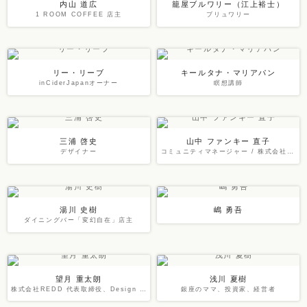
内山 道広
籠屋ブルワリー（江上裕士）
1 ROOM COFFEE 店主
ブリュワリー
リー・リーブ
キールタナ・マリアパン
inCiderJapanオーナー
瞑想講師
三浦 啓史
山中 ファンキー 直子
デザイナー
コミュニティマネージャー / 株式会社CAMPFIRE 事業推進室
湯川 史樹
嶋 勇吾
ダイニングバー「変幻自在」店主
望月 重太朗
浅川 夏樹
株式会社REDD 代表取締役、Design Director UMAMI Lab 代表、武蔵野美術大学 非常勤講師
銀座のママ、投資家、経営者