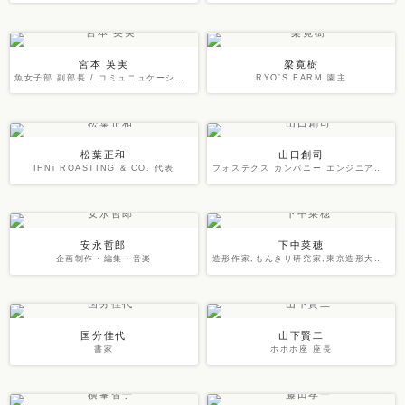
宮本 英実
梁寛樹
魚女子部 副部長 / コミュニュケーションプランナー
RYO’S FARM 園主
松葉正和
山口創司
IFNi ROASTING & CO. 代表
フォステクス カンパニー エンジニア・プランナー
安永哲郎
下中菜穂
企画制作・編集・音楽
造形作家,もんきり研究家,東京造形大学講師
国分佳代
山下賢二
書家
ホホホ座 座長