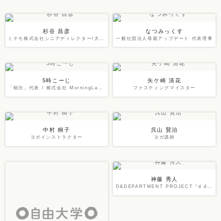
杉谷 昌彦
なつみっくす
ミテモ株式会社シニアディレクター/大師ONE博 理事
一般社団法人母親アップデート 代表理事
5時こーじ
矢ケ崎 清花
「朝渋」代表 / 株式会社 MorningLabo 取締役
ファスティングマイスター
中村 桐子
呉山 賢治
ヨガインストラクター
ヨガ講師
神藤 秀人
D&DEPARTMENT PROJECT『d design travel』編集長