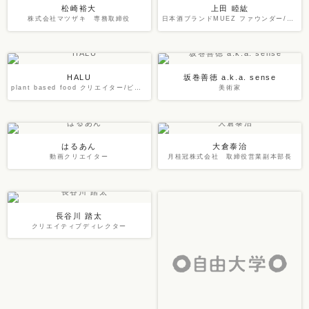
松崎裕大
上田 睦紘
株式会社マツザキ 専務取締役
日本酒ブランドMUEZ ファウンダー/プロデューサー
HALU
坂巻善徳 a.k.a. sense
plant based food クリエイター/ビューティーライフデザイナー
美術家
はるあん
大倉泰治
動画クリエイター
月桂冠株式会社 取締役営業副本部長
長谷川 踏太
クリエイティブディレクター