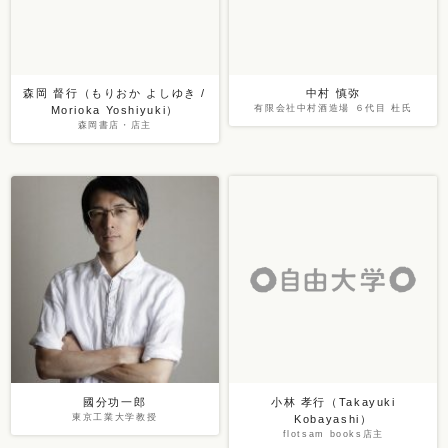
森岡 督行（もりおか よしゆき /
中村 慎弥
有限会社中村酒造場 ６代目 杜氏
Morioka Yoshiyuki）
森岡書店・店主
國分功一郎
小林 孝行（Takayuki
東京工業大学教授
Kobayashi）
flotsam books店主