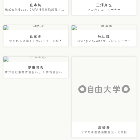
山寺純
三澤真也
株式会社Eyes, JAPAN代表取締役／チーフ・カオス・オフィサー
ソコカシコ オーナー
山家渉
徳山隆
泊まれる公園インザパーク 支配人
Living Anywhere プロデューサー
伊東将志
株式会社熊野古道おわせ / 夢古道おわせ 支配人
高橋泰
ヤマモ味噌醤油醸造元・七代目