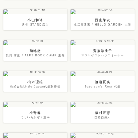
小山和裕
西山芽衣
UNI STAND店主
生活実験家 / HELLO GARDEN 主催
菊地徹
斉藤希生子
栞日 店主 / ALPS BOOK CAMP 主催
マスヤゲストハウスオーナー
柚木理雄
渡邉夏実
株式会社Little Japan代表取締役
Sato san's Rest 代表
小野春
藤村正憲
にじいろかぞく主宰
国際自由人