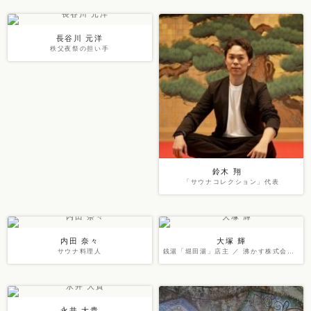
長谷川 元洋
秩父夜祭の担い手
鈴木 翔
「サウナコレクション」代表
内田 奈々
大塚 輝
サウナ料理人
銭湯「堀田湯」店主 ／ 沸かす株式会社 代表
永井 大貴