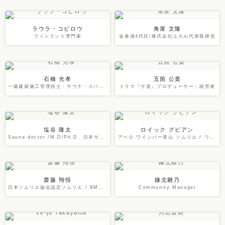
ラウラ・コピロウ
角屋 文隆
フィンランド専門家
金春湯4代目/株式会社ユカル代表取締役
石橋 光孝
五箇 公貴
一級建築施工管理技士・サウナ・スパプロフェッショナル・DIYアドバイザー
ドラマ『サ道』プロデューサー・経営者
塩谷 隆太
ロイック グビアン
Sauna doctor /M.D/Ph.D、日本サウナ学会監事
アペロ ワインバー青山 ソムリエ / ワインに関するエキスパート
齋藤 翔悟
鎌北雛乃
日本ソムリエ協会認定ソムリエ / BMO㈱自然派ワインインポーター
Community Manager