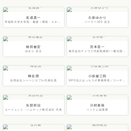
友成真一
久保ゆかり
早稲田大学大学院・教授（環境・エネルギー研究科／早稲田大学・社会連携研究所所長
パーラー305 店主
林田敏宏
宮本吾一
ゆるり 店主
株式会社チャウス代表取締役/一般社団法人那須朝市理事長
蜂谷潤
小俣健三郎
合同会社シーベジタブル代表社員
NPO法人おっちラボ事務局長／コーディネーター
矢部幹治
川村泰裕
エージェント・ハムヤック株式会社 代表
ベトナム起業家