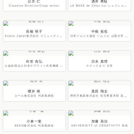
公庄 仁
酒井 將駄
Creative Director/Copy writer
LA BASE de Chez Lui シェフショコラティエ
長橋 明子
中根 拓也
Asana Japan株式会社 コミュニティ・マーケティング・プログラム・マネージャー
日本ソムリエ協会 ソムリエ 山梨大学 ワイン科学士
向笠 高弘
日水 真理
公益財団法人日本ケアフィト共育機構 理事
スナックまり 主宰
櫻井 将
黒田 翔太
エール株式会社 代表取締役
野村不動産株式会社 住宅事業本部 賃貸住宅事業部 事業ニ課長
小倉一葉
加藤 昌治
KEEN株式会社 代表取締役
UNIVERSITY of CREATIVITY 局長