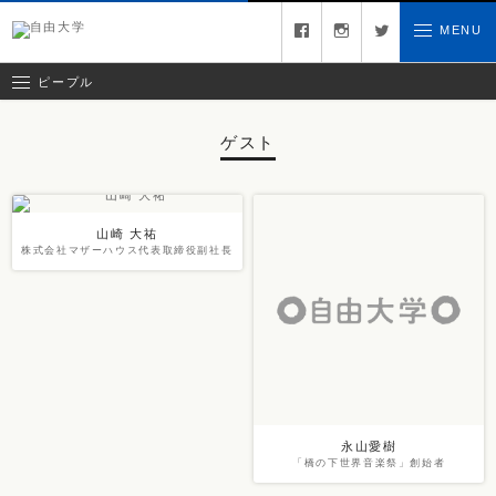
キュレーター
facebook
instagram
twitter
MENU
お問い合わせ
ゲスト
クリエイティブチーム
ピープル
ゲスト
山崎 大祐
株式会社マザーハウス代表取締役副社長
永山愛樹
「橋の下世界音楽祭」創始者