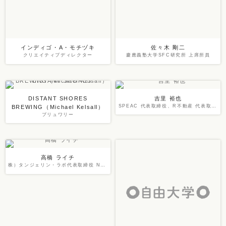
インディゴ・A・モチヅキ
佐々木 剛二
クリエイティブディレクター
慶應義塾大学SFC研究所 上席所員
DISTANT SHORES
吉里 裕也
SPEAC 代表取締役、R不動産 代表取締役、TOOLBOX 取締役
BREWING（Michael Kelsall）
ブリュワリー
高橋 ライチ
株）タンジェリン・ラボ代表取締役 NPO法人リスニングママ・プロジェクト発起人/副理事 Enlight（エンライト）編集部員