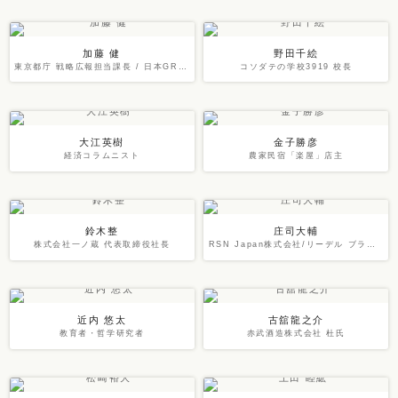
加藤 健
野田千絵
東京都庁 戦略広報担当課長 / 日本GR協会 事務局長
コソダテの学校3919 校長
大江英樹
金子勝彦
経済コラムニスト
農家民宿「楽屋」店主
鈴木整
庄司大輔
株式会社一ノ蔵 代表取締役社長
RSN Japan株式会社/リーデル ブランドアンバサダー
近内 悠太
古舘龍之介
教育者・哲学研究者
赤武酒造株式会社 杜氏