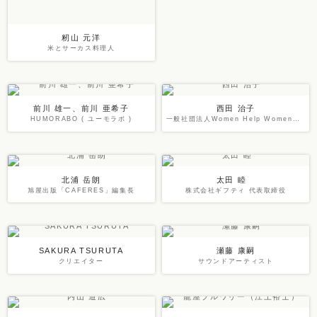
籾山 元洋
米とサーカス料理人
前川 雄一、前川 亜希子
西田 治子
HUMORABO ( ユーモラボ )
一般社団法人Women Help Women代表理事
北浦 岳朗
太田 睦
旭屋出版「CAFERES」編集長
株式会社ギフティ 代表取締役
SAKURA TSURUTA
瀬藤 康嗣
クリエイター
サウンドアーティスト