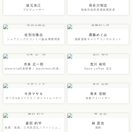
坂元良江
長谷川智志
プロデューサー
熱海市役所産業振興室長
佐別当隆志
齋藤めぐみ
シェアリングエコノミー協会事務局長
国家資格キャリアコンサルタント
市来 広一郎
荒川 裕司
atamista代表理事 / machimori代表取締役
Satie coffee 店主
今井マサキ
青木 宏樹
ボーカル&コーラス / ボイストレーナー
魚食アドバイザー
森田 釣竿
林 晋也
魚屋「泉銀」三代目店主／フィッシュロックバンド「漁港」ボーカル
漁師