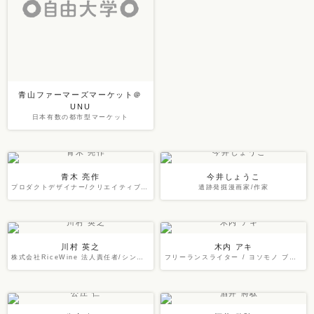
青山ファーマーズマーケット＠
UNU
日本有数の都市型マーケット
青木 亮作
今井しょうこ
プロダクトデザイナー/クリエイティブユニットTENT共同代表
遺跡発掘漫画家/作家
川村 英之
木内 アキ
株式会社RiceWine 法人責任者/シンガポール事業開発マネージャー
フリーランスライター / ヨソモノ ブックス代表