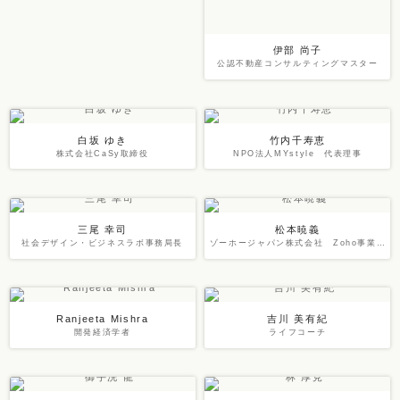
伊部 尚子
公認不動産コンサルティングマスター
白坂 ゆき
竹内千寿恵
株式会社CaSy取締役
NPO法人MYstyle 代表理事
三尾 幸司
松本暁義
社会デザイン・ビジネスラボ事務局長
ゾーホージャパン株式会社 Zoho事業部 マネージャー（雑用係）
Ranjeeta Mishra
吉川 美有紀
開発経済学者
ライフコーチ