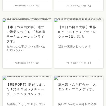
2020年01月01日(水)
2019年07月23日(火)
【本日の自由大学】地方
【本日の自由大学】世界
で複業をつくる 『都市型
的クリエイティブディレ
サーキュレーションライ
クターJ氏、現る
フ学』
地方には仕事がないと思い込
運営の裏側お見せします
んでいる人へ
2019年07月18日(木)
2019年05月31日(金)
【REPORT】開催しまし
清水宏さんと打合せ「ス
た！第８２回レクチャー
タンダップコメディ学」
プランニングコンテスト
新講義はこうして生まれてい
笑いでつかむ話芸を極める新