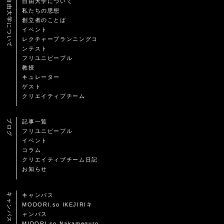
自由大学について
自由大学について
私たちの思想
創立者のことば
イベント
レクチャープランニングコ
ンテスト
フリユニピープル
教授
キュレーター
ゲスト
クリエイティブチーム
ブログ
記事一覧
フリユニピープル
イベント
コラム
クリエイティブチーム日記
お知らせ
キャンパス
キャンパス
MODORI.so IKEJIRIキ
ャンパス
MIDORI.so Nakameguro