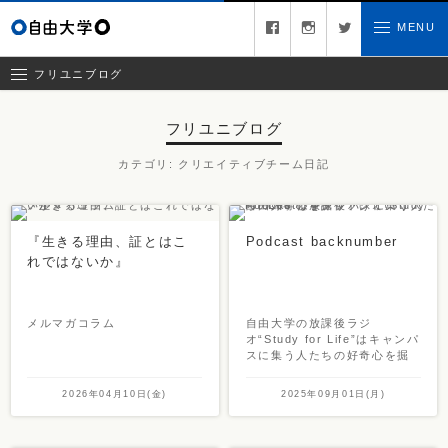
コラム
facebook
instagram
twitter
MENU
お問い合わせ
クリエイティブチーム日記
お知らせ
フリユニブログ
フリユニブログ
カテゴリ
: クリエイティブチーム日記
『生きる理由、証とはこ
Podcast backnumber
れではないか』
メルマガコラム
自由大学の放課後ラジ
オ“Study for Life”はキャンパ
スに集う人たちの好奇心を掘
り下げていくPodcastです。
2026年04月10日(金)
2025年09月01日(月)