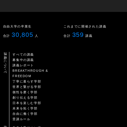
自由大学の卒業生
これまでに開催された講義
30,805
359
合計
人
合計
講義
講義について
すべての講義
募集中の講義
講義レポート
BREAKTHROUGH &
FREEDOM
丁寧に暮らす学部
世界と繋がる学部
個性を磨く学部
創り伝える学部
日本を楽しむ学部
未来を拓く学部
自由に働く学部
受講ルール