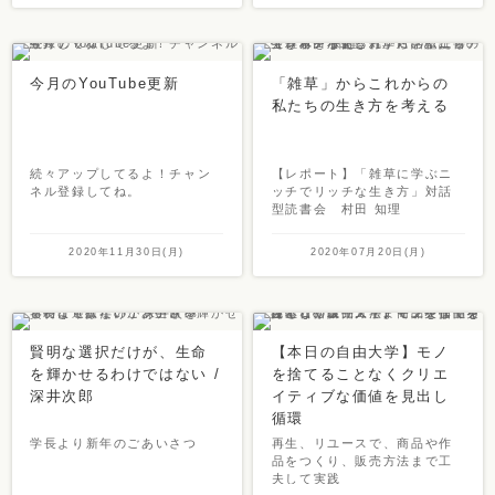
今月のYouTube更新
「雑草」からこれからの
私たちの生き方を考える
続々アップしてるよ！チャン
【レポート】「雑草に学ぶニ
ネル登録してね。
ッチでリッチな生き方」対話
型読書会 村田 知理
2020年11月30日(月)
2020年07月20日(月)
賢明な選択だけが、生命
【本日の自由大学】モノ
を輝かせるわけではない /
を捨てることなくクリエ
深井次郎
イティブな価値を見出し
循環
学長より新年のごあいさつ
再生、リユースで、商品や作
品をつくり、販売方法まで工
夫して実践