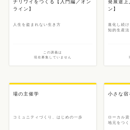
ナリワイをつくる【入門編／オン
発展途上
ライン】
ン】
人生を盗まれない生き方
進化し続け
知的生産法
この講義は
現在募集していません
新講義
場の主催学
小さな
コミュニティづくり、はじめの一歩
ローカル資
地元をつく