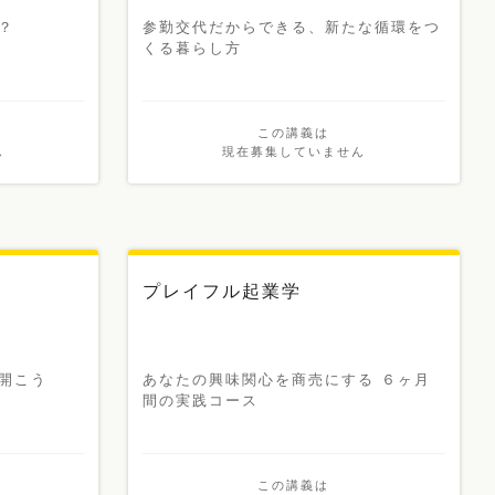
？
参勤交代だからできる、新たな循環をつ
くる暮らし方
この講義は
ん
現在募集していません
新講義
プレイフル起業学
開こう
あなたの興味関心を商売にする ６ヶ月
間の実践コース
この講義は