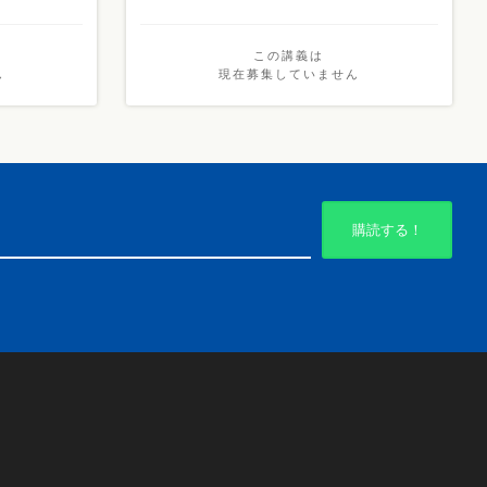
この講義は
ん
現在募集していません
購読する！