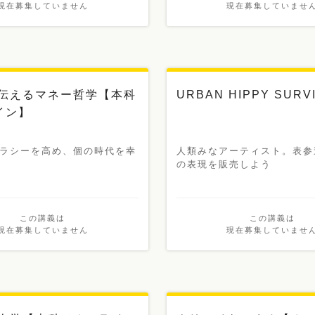
現在募集していません
現在募集していませ
新講義
伝えるマネー哲学【本科
URBAN HIPPY SURV
イン】
ラシーを高め、個の時代を幸
人類みなアーティスト。表参
の表現を販売しよう
この講義は
この講義は
現在募集していません
現在募集していませ