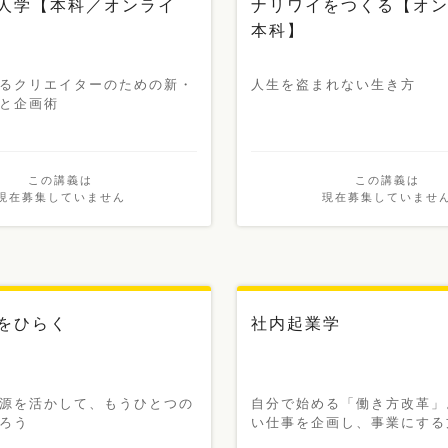
人学【本科／オンライ
ナリワイをつくる【オン
本科】
るクリエイターのための新・
人生を盗まれない生き方
と企画術
この講義は
この講義は
現在募集していません
現在募集していませ
宿をひらく
社内起業学
源を活かして、もうひとつの
自分で始める「働き方改革」
ろう
い仕事を企画し、事業にする