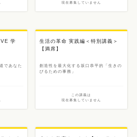
ん
現在募集していません
IVE 学
生活の革命 実践編＜特別講義＞
【満席】
道であなた
創造性を最大化する坂口恭平的「生きの
びるための事務」
この講義は
ん
現在募集していません