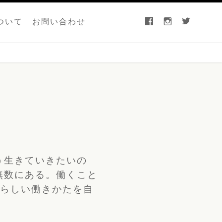
facebook
instagram
twitter
ついて
お問い合わせ
う生きていきたいの
無数にある。働くこと
分らしい働きかたを自