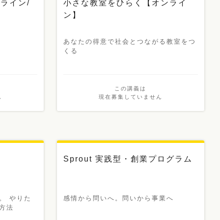
ライン/
小さな教室をひらく【オンライ
ン】
あなたの得意で社会とつながる教室をつ
くる
この講義は
ん
現在募集していません
新講義
Sprout 実践型・創業プログラム
。 やりた
感情から問いへ。問いから事業へ
方法