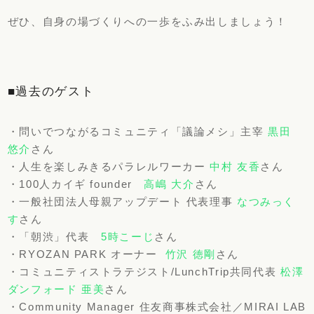
ぜひ、自身の場づくりへの一歩をふみ出しましょう！
■過去のゲスト
・問いでつながるコミュニティ「議論メシ」主宰
黒田
悠介
さん
・人生を楽しみきるパラレルワーカー
中村 友香
さん
・100人カイギ founder
高嶋 大介
さん
・一般社団法人母親アップデート 代表理事
なつみっく
す
さん
・「朝渋」代表
5時こーじ
さん
・RYOZAN PARK オーナー
竹沢 徳剛
さん
・コミュニティストラテジスト/LunchTrip共同代表
松澤
ダンフォード 亜美
さん
・Community Manager 住友商事株式会社／MIRAI LAB