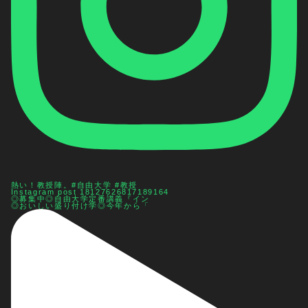
熱い！教授陣。#自由大学 #教授
Instagram post 18127626817189164
◎募集中◎自由大学定番講義『イン
◎おいしい盛り付け学◎今年から「