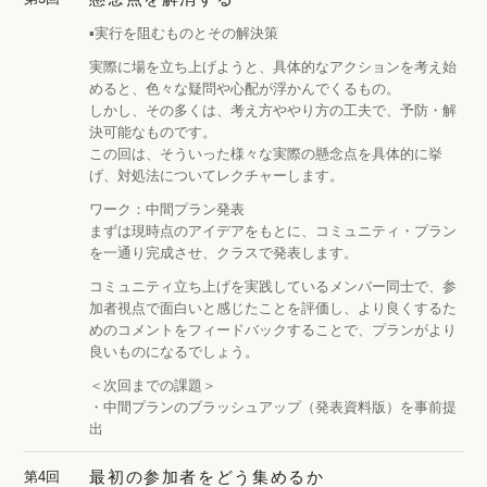
▪️実行を阻むものとその解決策
実際に場を立ち上げようと、具体的なアクションを考え始
めると、色々な疑問や心配が浮かんでくるもの。
しかし、その多くは、考え方ややり方の工夫で、予防・解
決可能なものです。
この回は、そういった様々な実際の懸念点を具体的に挙
げ、対処法についてレクチャーします。
ワーク：中間プラン発表
まずは現時点のアイデアをもとに、コミュニティ・プラン
を一通り完成させ、クラスで発表します。
コミュニティ立ち上げを実践しているメンバー同士で、参
加者視点で面白いと感じたことを評価し、より良くするた
めのコメントをフィードバックすることで、プランがより
良いものになるでしょう。
＜次回までの課題＞
・中間プランのブラッシュアップ（発表資料版）を事前提
出
最初の参加者をどう集めるか
第4回