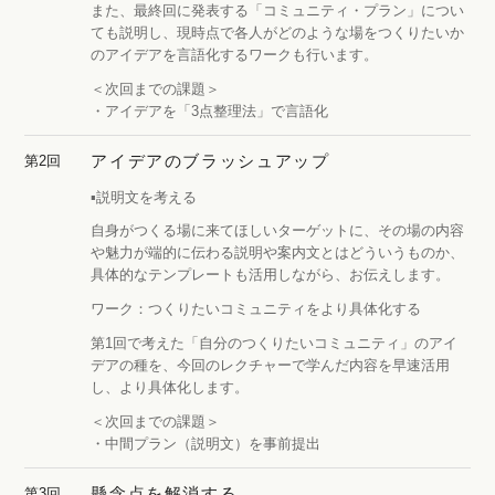
また、最終回に発表する「コミュニティ・プラン」につい
ても説明し、現時点で各人がどのような場をつくりたいか
のアイデアを言語化するワークも行います。
＜次回までの課題＞
・アイデアを「3点整理法」で言語化
アイデアのブラッシュアップ
第2回
▪️説明文を考える
自身がつくる場に来てほしいターゲットに、その場の内容
や魅力が端的に伝わる説明や案内文とはどういうものか、
具体的なテンプレートも活用しながら、お伝えします。
ワーク：つくりたいコミュニティをより具体化する
第1回で考えた「自分のつくりたいコミュニティ」のアイ
デアの種を、今回のレクチャーで学んだ内容を早速活用
し、より具体化します。
＜次回までの課題＞
・中間プラン（説明文）を事前提出
懸念点を解消する
第3回