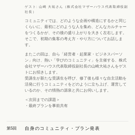
ゲスト:
山崎 大祐さん（株式会社マザーハウス代表取締役副
社長）
コミュニティでは、どのような企画や構造にするかと同じ
くらいに、最初にどのような人を集め、どんなカルチャー
をつくるかが、その後の盛り上がりを大きく左右します。
そこで、初期の集客の考え方・やり方についてお話しま
す。
またこの回は、自ら「
経営者・起業家・ビジネスパーソ
ン」向け
、熱い「学びのコミュニティ」を主催する、株式
会社マザーハウス代表取締役副社長の山崎大祐さんをゲス
トにお招きします。
受講生が新たな受講生を呼び、修了後も様々な自主活動を
活発に行うコミュニティをどのように立ち上げ、運営して
いるのか、その情熱の源泉と共にお伺いします。
＜次回までの課題＞
・最終プランを事前共有
自身のコミュニティ・プラン発表
第5回