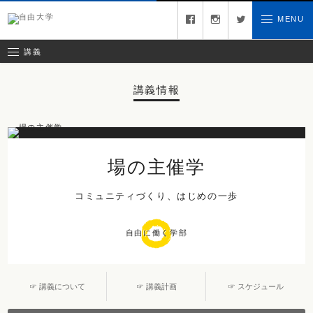
募集中の講義
facebook
instagram
twitter
MENU
お問い合わせ
講義レポート
受講ルール
講義
講義情報
場の主催学
コミュニティづくり、はじめの一歩
自由に働く学部
☞ 講義について
☞ 講義計画
☞ スケジュール