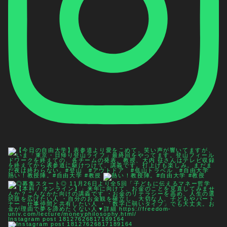
熱い！教授陣。#自由大学 #教授
Instagram post 18127626817189164