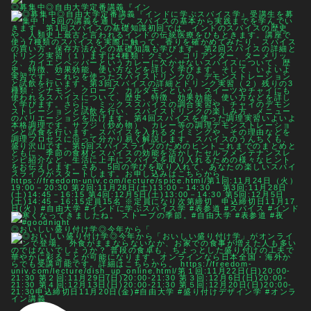
◎募集中◎自由大学定番講義『イン
◎おいしい盛り付け学◎今年から「