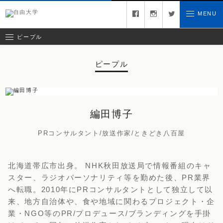
キュレーター
facebook
instagram
twitter
MENU
お問い合わせ
ゲスト
クリエイティブチーム
ピープル
ピープル
編田博子
PRコンサルタント/放送作家/ときどき八百屋
北海道帯広市出身。 NHK秋田放送局で情報番組のキャ
スター、ラジオパーソナリティ等を勤めた後、PR業界
へ転職。2010年にPRコンサルタントとして独立して以
来、地方自治体や、食や地域に関わるプロジェクト・企
業・NGO等のPR/プロデュース/ブランディングを手掛