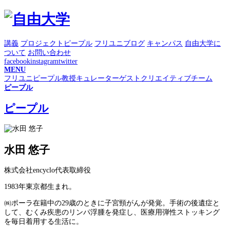
講義
プロジェクト
ピープル
フリユニブログ
キャンパス
自由大学に
ついて
お問い合わせ
facebook
instagram
twitter
MENU
フリユニピープル
教授
キュレーター
ゲスト
クリエイティブチーム
ピープル
ピープル
水田 悠子
株式会社encyclo代表取締役
1983年東京都生まれ。
㈱ポーラ在籍中の29歳のときに子宮頸がんが発覚。手術の後遺症と
して、むくみ疾患のリンパ浮腫を発症し、医療用弾性ストッキング
を毎日着用する生活に。