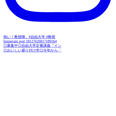
熱い！教授陣。#自由大学 #教授
Instagram post 18127626817189164
◎募集中◎自由大学定番講義『イン
◎おいしい盛り付け学◎今年から「