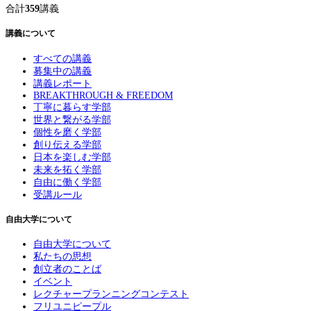
合計
359
講義
講義について
すべての講義
募集中の講義
講義レポート
BREAKTHROUGH & FREEDOM
丁寧に暮らす学部
世界と繋がる学部
個性を磨く学部
創り伝える学部
日本を楽しむ学部
未来を拓く学部
自由に働く学部
受講ルール
自由大学について
自由大学について
私たちの思想
創立者のことば
イベント
レクチャープランニングコンテスト
フリユニピープル