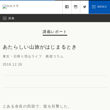
募集中の講義
facebook
instagram
twitter
MENU
お問い合わせ
講義レポート
受講ルール
講義
講義レポート
あたらしい山旅がはじまるとき
東京・日帰り登山ライフ 教授コラム
2018.12.26
とある奈良の民宿で、龍を目撃した。