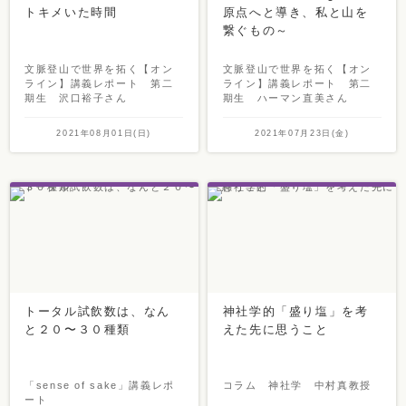
トキメいた時間
原点へと導き、私と山を
繋ぐもの～
文脈登山で世界を拓く【オン
文脈登山で世界を拓く【オン
ライン】講義レポート 第二
ライン】講義レポート 第二
期生 沢口裕子さん
期生 ハーマン直美さん
2021年08月01日(日)
2021年07月23日(金)
トータル試飲数は、なん
神社学的「盛り塩」を考
と２０〜３０種類
えた先に思うこと
「sense of sake」講義レポ
コラム 神社学 中村真教授
ート