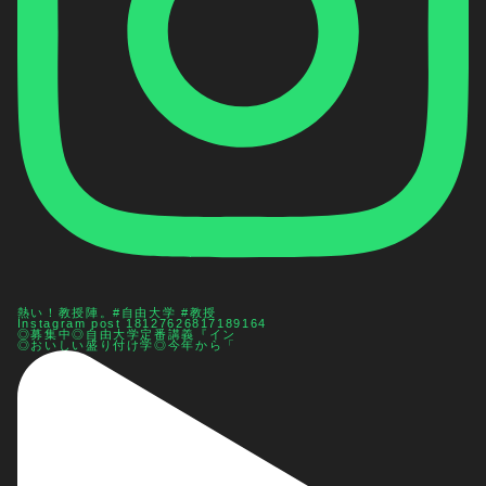
熱い！教授陣。#自由大学 #教授
Instagram post 18127626817189164
◎募集中◎自由大学定番講義『イン
◎おいしい盛り付け学◎今年から「