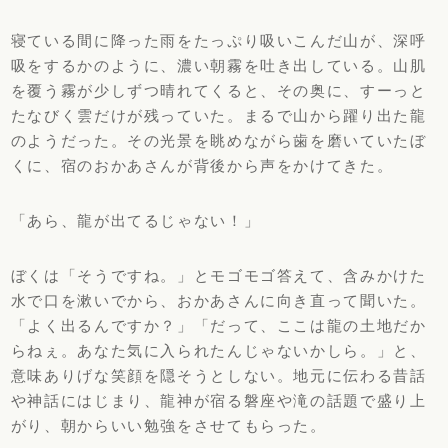
寝ている間に降った雨をたっぷり吸いこんだ山が、
深呼
吸をするかのように、濃い朝霧を吐き出している。
山肌
を覆う霧が少しずつ晴れてくると、その奥に、
すーっと
たなびく雲だけが残っていた。
まるで山から躍り出た龍
のようだった。
その光景を眺めながら歯を磨いていたぼ
くに、
宿のおかあさんが背後から声をかけてきた。
「あら、龍が出てるじゃない！」
ぼくは「そうですね。」とモゴモゴ答えて、
含みかけた
水で口を漱いでから、おかあさんに向き直って聞いた。
「よく出るんですか？」「だって、ここは龍の土地だか
らねぇ。
あなた気に入られたんじゃないかしら。」と、
意味ありげな笑顔を隠そうとしない。
地元に伝わる昔話
や神話にはじまり、
龍神が宿る磐座や滝の話題で盛り上
がり、
朝からいい勉強をさせてもらった。