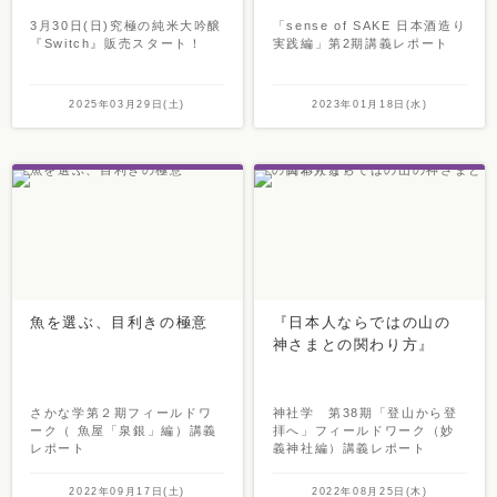
3月30日(日)究極の純米大吟醸
「sense of SAKE 日本酒造り
『Switch』販売スタート！
実践編」第2期講義レポート
2025年03月29日(土)
2023年01月18日(水)
魚を選ぶ、目利きの極意
『日本人ならではの山の
神さまとの関わり方』
さかな学第２期フィールドワ
神社学 第38期「登山から登
ーク（ 魚屋「泉銀」編）講義
拝へ」フィールドワーク（妙
レポート
義神社編）講義レポート
2022年09月17日(土)
2022年08月25日(木)