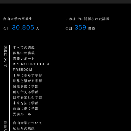
自由大学の卒業生
これまでに開催された講義
30,805
359
合計
人
合計
講義
講義について
すべての講義
募集中の講義
講義レポート
BREAKTHROUGH &
FREEDOM
丁寧に暮らす学部
世界と繋がる学部
個性を磨く学部
創り伝える学部
日本を楽しむ学部
未来を拓く学部
自由に働く学部
受講ルール
自由大学について
私たちの思想