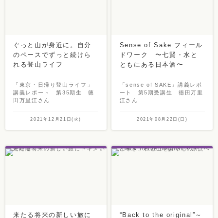
ぐっと山が身近に。自分
Sense of Sake フィール
のペースでずっと続けら
ドワーク 〜七賢・水と
れる登山ライフ
ともにある日本酒〜
「東京・日帰り登山ライフ」
「sense of SAKE」講義レポ
講義レポート 第35期生 徳
ート 第5期受講生 徳田万里
田万里江さん
江さん
2021年12月21日(火)
2021年08月22日(日)
来たる将来の新しい旅に
“Back to the original”～