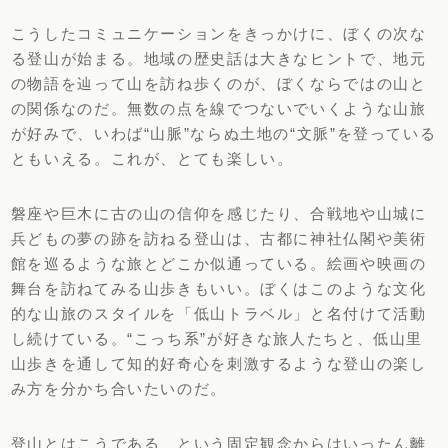
こうしたコミュニケーションをきっかけに、
ぼくの次な
る登山が始まる。地域の歴史話は大きなヒントで、
地元
の物語を辿って山を訪ね歩くのが、
ぼくならではの山と
の関係なのだ。
無数の点を線でつないでいくような山旅
が好みで、いわば“山脈”
ならぬ土地の“文脈”を登っている
ともいえる。これが、
とても楽しい。
磐座や巨木に古の山の信仰を感じたり、
合戦地や山城に
兵どもの夢の跡を訪ねる登山は、
古都に神社仏閣や美術
館を巡るような旅とどこか似通っている。
絵画や映画の
舞台を訪ねてみる山歩きもいい。
ぼくはこのような文化
的な山旅のスタイルを「低山トラベル」
と名付けて活動
し続けている。“こっち系”が好きな旅人たちと、
低山里
山歩きを通して知的好奇心を刺激するような登山の楽し
み方
を分かち合いたいのだ。
登山とはこうである、という固定観念からはいったん離