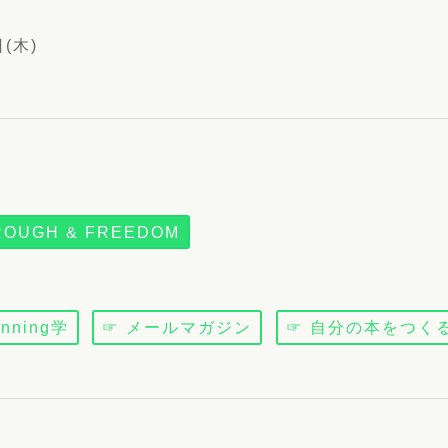
日(木)
ROUGH & FREEDOM
anning学
☞ メールマガジン
☞ 自分の本をつく