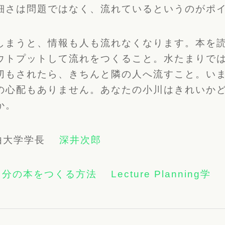
細さは問題ではなく、
流れているというのがポ
しまうと、情報も人も流れなくなります。
本を
ウトプットして流れをつくること
。水たまりで
切もされたら、
きちんと隣の人へ流すこと。い
の心配もありません。
あなたの小川はきれいか
か。
自由大学学長
深井次郎
自分の本をつくる方法
Lecture Planning学