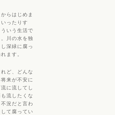
ロからはじめま
ていったりす
そういう生活で
う。
川の水を独
留し深緑に腐っ
崩れます。
けれど、どんな
い将来が不安に
下流に流してし
滴も流したくな
。
不況だと言わ
そして腐ってい