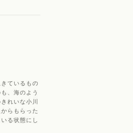
生きているもの
のも、海のよう
のきれいな小川
人からもらった
ている状態にし