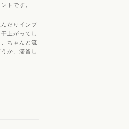
イントです。
読んだりインプ
は干上がってし
ま、
ちゃんと流
どうか。滞留し