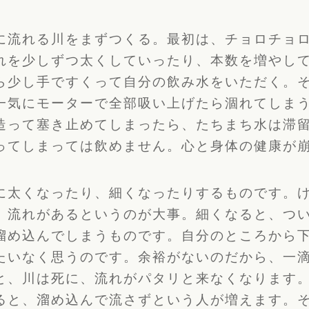
に流れる川をまずつくる。最初は、
チョロチョ
れを少しずつ太くしていったり、
本数を増やし
ら少し手ですくって自分の飲み水をいただく。
一気にモーターで全部吸い上げたら涸れてしま
造って塞き止めてしまったら、
たちまち水は滞
ってしまっては飲めません。心と身体の健康が
に太くなったり、細くなったりするものです。
、流れがあるというのが大事。
細くなると、つ
溜め込んでしまうものです。
自分のところから
たいなく思うのです
。余裕がないのだから、一
と、
川は死に、流れがパタリと来なくなります
ると、
溜め込んで流さずという人が増えます。