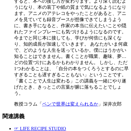
すると、本への接し方が変わります。より深く読むよ
うになり、本の装丁や紙の質まで気になるようになり
ます。アニメのアテレコをやったことがあると、アニ
メを見ていても録音ブースが想像できてしまうよう
に、書き手になると、作家の本当に伝えたいことや隠
れたファインプレーにも気づけるようになるのです。
今までと同じ本に接しても、学びが何倍にも深くな
り、知的成長が加速していきます。 あなたがいま何歳
で、どのような人生を送っているか。僕にはうかがい
知ることはできません。書くことが職業、趣味、夢…
どの位置づけにあるかもわかりません。 しかし、ただ
1つわかることは、「自分の本をつくろうとするのに早
すぎることも遅すぎることもない」ということです。
「書くことで人生は変わる」この講義を一緒にやり遂
げたとき、きっとこの言葉が腑に落ちることでしょ
う。
教授コラム「
ペンで世界は変えられるか
」深井次郎
関連講義
☞ LIFE RECIPE STUDIO