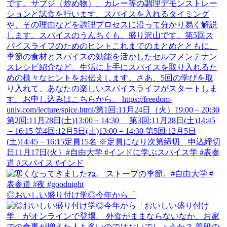
◎おいしい盛り付け学◎今年から「