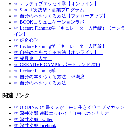
☞ ナラティブエッセイ学【オンライン】
☞ Sprout 実践型・創業プログラム
☞ 自分の本をつくる方法【フォローアップ】
☞ BOOKコミュニケーションラボ
☞ Lecture Planning学（キュレーター入門編）【オンラ
イン】
☞ 好奇心学
☞ Lecture Planning学【キュレーター入門編】
☞ 自分の本をつくる方法【オンライン】
☞ 発展途上人学
☞ CREATIVE CAMP in ポートランド2019
☞ Lecture Planning学
☞ 自分の本をつくる方法 ※満席
☞ 自分の本をつくる方法
関連リンク
☞ ORDINARY 書く人が自由に生きるウェブマガジン
☞ 深井次郎 連載エッセイ「自由へのシナリオ」
☞ 深井次郎 Twitter
☞ 深井次郎 facebook