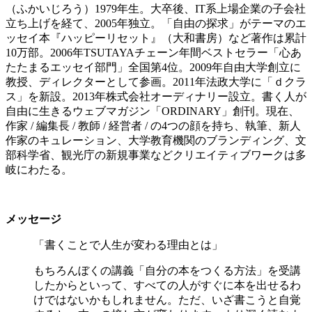
（ふかいじろう）1979年生。大卒後、IT系上場企業の子会社
立ち上げを経て、2005年独立。「自由の探求」がテーマのエ
ッセイ本『ハッピーリセット』（大和書房）など著作は累計
10万部。2006年TSUTAYAチェーン年間ベストセラー「心あ
たたまるエッセイ部門」全国第4位。2009年自由大学創立に
教授、ディレクターとして参画。2011年法政大学に「ｄクラ
ス」を新設。2013年株式会社オーディナリー設立。書く人が
自由に生きるウェブマガジン「ORDINARY」創刊。現在、
作家 / 編集長 / 教師 / 経営者 / の4つの顔を持ち、執筆、新人
作家のキュレーション、大学教育機関のブランディング、文
部科学省、観光庁の新規事業などクリエイティブワークは多
岐にわたる。
メッセージ
「書くことで人生が変わる理由とは」
もちろんぼくの講義「自分の本をつくる方法」を受講
したからといって、すべての人がすぐに本を出せるわ
けではないかもしれません。ただ、いざ書こうと自覚