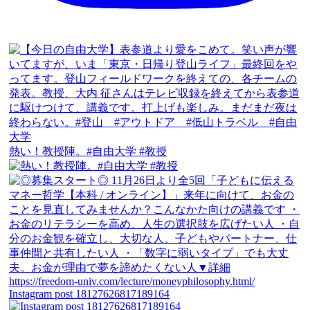
熱い！教授陣。#自由大学 #教授
Instagram post 18127626817189164