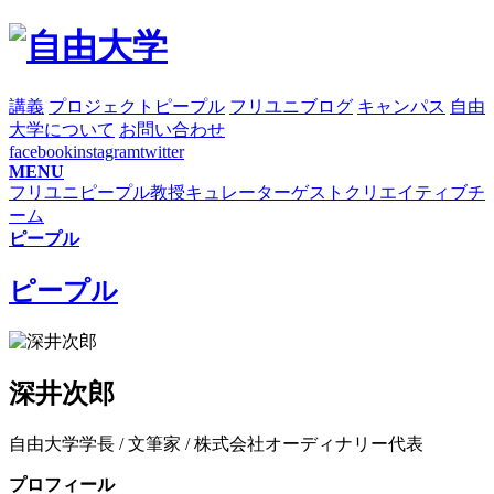
講義
プロジェクト
ピープル
フリユニブログ
キャンパス
自由
大学について
お問い合わせ
facebook
instagram
twitter
MENU
フリユニピープル
教授
キュレーター
ゲスト
クリエイティブチ
ーム
ピープル
ピープル
深井次郎
自由大学学長 / 文筆家 / 株式会社オーディナリー代表
プロフィール