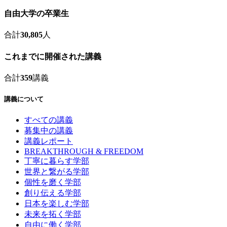
自由大学の卒業生
合計
30,805
人
これまでに開催された講義
合計
359
講義
講義について
すべての講義
募集中の講義
講義レポート
BREAKTHROUGH & FREEDOM
丁寧に暮らす学部
世界と繋がる学部
個性を磨く学部
創り伝える学部
日本を楽しむ学部
未来を拓く学部
自由に働く学部