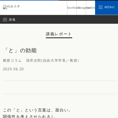
募集中の講義
MENU
facebook
instagram
twitter
お問い合わせ
講義レポート
受講ルール
講義
講義レポート
「と」の効能
教授コラム 深井次郎(自由大学学長／教授）
2020.06.20
この「と」という言葉は、面白い。
関係性を考えさせられるし、