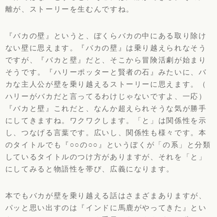
離が、
ストーリーを生むんですね。
『バカの壁』というと、
ぼくらバカの中にある取り除け
ない壁に思えます。『バカの壁』
は乗り越えられなそう
ですが、『バカと壁』だと、
そこから冒険活劇が始まり
そうです。『
ハリーポッターと賢者の石』みたいに、
バ
カな主人公が壁を乗り越えるストーリーに思えます。（
ハリーがバカだと言ってるわけじゃないですよ、一応）
『
バカと壁』これだと、
なんか超えられそうな気が勝手
にしてきますね。ワクワクします。
「と」は関係性を示
し、つなげる言葉です。広いし、
関係性も様々です。本
のタイトルでも『○○の○○』
というぼくが「の系」
と分類
しているタイトルのつけ方がありますが、それを「と」
にしてみると物語性を帯び、広義になります。
本でもバカが壁を乗り越える話はさまざまありますが、
パッと思い出すのは『インドに馬鹿がやってきた』
とい