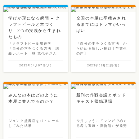
学びが形になる瞬間 – ク
全国の本屋に平積みされ
ラフトビールと本づく
るまでにはドラマがいっ
り、2つの実践から生まれ
ぱい
たもの
「クラフトビール醸造学」
「自分の本をつくる方法」か
「自分の本をつくる方法」講
ら始める新しい挑戦【卒業生
義レポート 林 花代子さん
の声】
2025年04月07日(月)
2023年08月21日(月)
みんなの本はどのように
新刊の作戦会議とポッド
本屋に並んでるのか？
キャスト収録現場
ジュンク堂書店をパトロール
今井しょうこ『マンガでめぐ
してみた結果
る考古遺跡・博物館』が発売