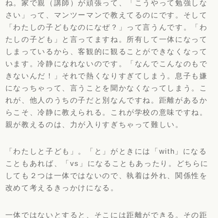
ね。
家で親（講師）が頑張って、「こうやって勉強しな
さい」って、
マンツーマンで教えてるのにです。そして
「
わたしの子どもなのになぜ？」って言うんです。「
わ
たしの子ども」と言ってますね。
所有して一体になって
しまっているから、
客観的に観ることができなくなって
います。
冷静になれないのです。「なんでこんなのもで
きないんだ！」
それで熱くなりすぎてしまう。息子も嫌
になっちゃって、
言うことを聞かなくなってしまう。こ
れが、
他人のうちの子だと別なんですね。距離があるか
らこそ、
冷静に教えられる。これが学校の意味ですね。
親が教えるのは、
力が入りすぎちゃって難しい。
「わたしと子ども」。「と」がときには「with」
になる
こともあれば、「vs」になることもあったり。
どちらに
しても２つは一体ではないので、執着は外れ、
関係性を
改めて考えるきっかけになる。
一体ではないとすると、そこには距離ができる。その距