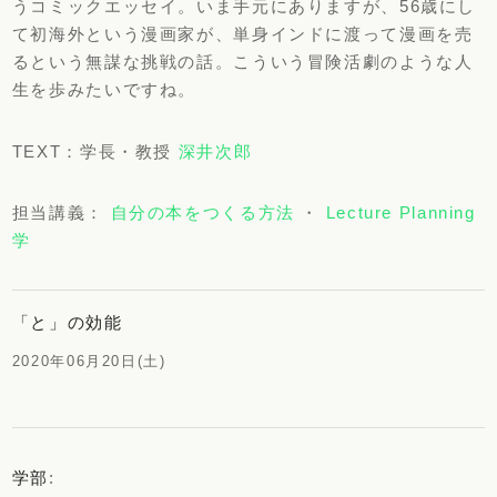
うコミックエッセイ。いま手元にありますが、
56歳にし
て初海外という漫画家が、
単身インドに渡って漫画を売
るという無謀な挑戦の話。
こういう冒険活劇のような人
生を歩みたいですね。
TEXT：学長・教授
深井次郎
担当講義：
自分の本をつくる方法
・
Lecture Planning
学
「と」の効能
2020年06月20日(土)
学部
: