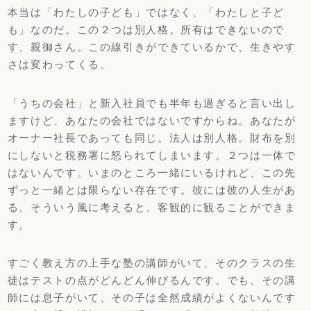
本当は「わたしの子ども」ではなく、「わたしと子ど
も」なのだ。
この２つは別人格。所有はできないので
す、親御さん。
この線引きができているかで、生きやす
さは変わってくる。
「うちの会社」と新入社員でも半年も過ぎると言い出し
ますけど、
あなたの会社ではないですからね。
あなたが
オーナー社長であっても同じ。法人は別人格。
財布を別
にしないと税務署に怒られてしまいます。
２つは一体で
はないんです。いまのところ一緒にいるけれど、
この先
ずっと一緒とは限らない存在です。彼には彼の人生があ
る。
そういう風に考えると、客観的に観ることができま
す。
すごく教え方の上手な塾の講師がいて、
そのクラスの生
徒はテストの点がどんどん伸びるんです。でも、
その講
師には息子がいて、その子は全然成績がよくないんです