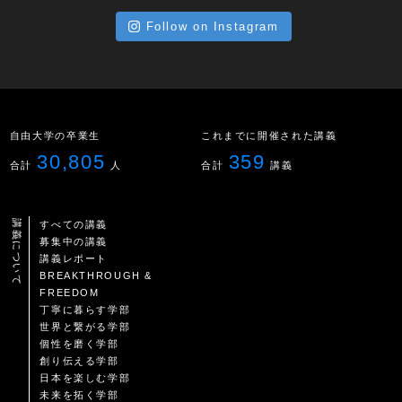
Follow on Instagram
自由大学の卒業生
これまでに開催された講義
30,805
359
合計
人
合計
講義
講義について
すべての講義
募集中の講義
講義レポート
BREAKTHROUGH &
FREEDOM
丁寧に暮らす学部
世界と繋がる学部
個性を磨く学部
創り伝える学部
日本を楽しむ学部
未来を拓く学部