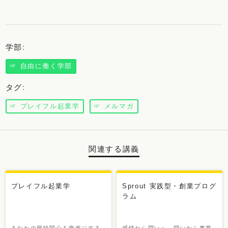
学部
:
☞ 自由に働く学部
タグ
:
☞ プレイフル起業学
☞ メルマガ
関連する講義
新講義
新講義
プレイフル起業学
Sprout 実践型・創業プログ
ラム
あなたの興味関心を商売にする
感情から問いへ。問いから事業