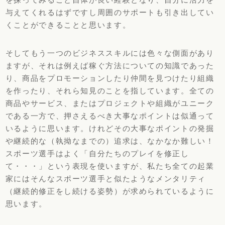
与えてくれるはずですし周囲のサポートも引き出して
い
くことができることと思います。
そしてもう一つのビジネススキルには色々な側面があり
ますが、
それは例えば稼ぐ方法についての知識であった
り、
商品をプロモーションしたり仲間を見つけたり組織
を作ったり、
それら知見のことを指しています。全ての
商品やサービス、
またはプロジェクトや組織がユニーク
である一方で、
押さえるべき大事なポイントは似通って
いるように思います。
けれどその大事なポイントの発掘
や継続的な（執拗なまでの）
追求は、なかなか難しい！
スポーツ選手はよく「
自分たちのプレイを修正し
て・・・」という表現を使いますが、
私たち全ての起業
家にはそんなスポーツ選手と似たようなメンタリ
ティ
（継続的修正をし続ける姿勢）
が求められているように
思います。