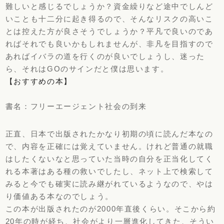
難しいと感じるでしょうか？
資金繰りなど途中でしんど
いことも十二分に起き得るので、
そんなリスクの高いこ
とは控えた方が良さそうでしょうか？
平凡で良いのであ
ればそれでも良いかもしれませんが、
非凡を目指すので
あればイバラの道を行くのが良いでしょうし、
迷った
ら、それはGOのサインだと僕は思います。
【おすすめの本】
書名：フリーエージェント社会の到来
正直、日本で出版されたかなり初期の頃に読んだ本なの
で、
内容を正確には覚えていません。
けれど普通の就職
はしたくないなと思っていた当時の自分を正当化
してく
れる本著はある種の救いでしたし、
ネット上で検索して
みると今でも確実に読み継がれているようなの
で、やは
り価値ある本なのでしょう。
この本が出版されたのが2000年直後くらい。
そこから約
20年の時が経ち、社会がより一層進化してきた、
そうい