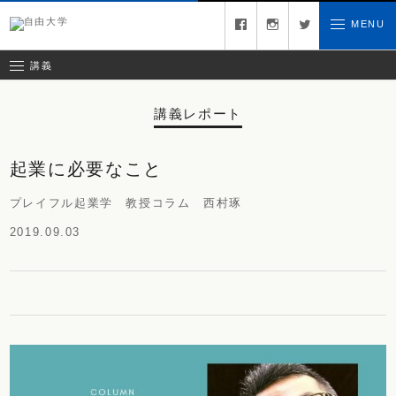
募集中の講義
facebook
instagram
twitter
MENU
お問い合わせ
講義レポート
受講ルール
講義
講義レポート
起業に必要なこと
プレイフル起業学 教授コラム 西村琢
2019.09.03