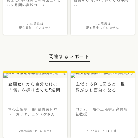
６ヶ月間の実践コース
へ
この講義は
この講義は
現在募集していません
現在募集していません
関連するレポート
企画ゼロから自分だけの
主催する側に回ると、世
「場」を探り当てた5週間
界が少し面白くなる
場の主催学 第6期講義レポー
コラム 「場の主催学」高橋龍
ト カリヤシュンスケさん
征教授
2026年03月14日(土)
2026年01月14日(水)