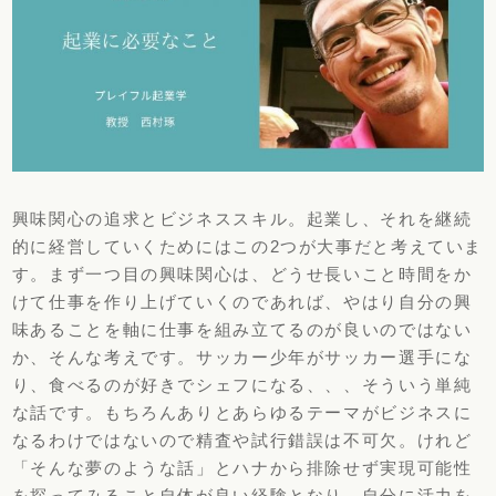
興味関心の追求とビジネススキル。起業し、
それを継続
的に経営していくためにはこの2つが大事だと考えてい
ま
す。まず一つ目の興味関心は、
どうせ長いこと時間をか
けて仕事を作り上げていくのであれば、
やはり自分の興
味あることを軸に仕事を組み立てるのが良いのでは
ない
か、そんな考えです。サッカー少年がサッカー選手にな
り、
食べるのが好きでシェフになる、、、そういう単純
な話です。
もちろんありとあらゆるテーマがビジネスに
なるわけではないので
精査や試行錯誤は不可欠。けれど
「そんな夢のような話」
とハナから排除せず実現可能性
を探ってみること自体が良い経験と
なり、
自分に活力を