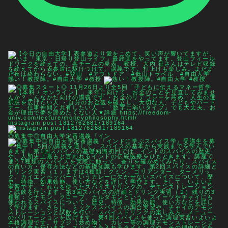
熱い！教授陣。#自由大学 #教授
Instagram post 18127626817189164
◎募集中◎自由大学定番講義『イン