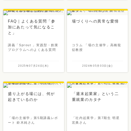
FAQ｜よくある質問「参
場づくりへの異常な愛情
加にあたって気になるこ
と」
講義「Sprout 」実践型・創業
コラム 「場の主催学」高橋龍
プログラムへのよくある質問
征教授
2025年07月24日(木)
2024年05月03日(金)
盛り上がる場には、何が
「週末起業家」という二
起きているのか
重就業のカタチ
「場の主催学」第5期講義レポ
「社内起業学」第7期生 明星
ート 鈴木純さん
宏典さん