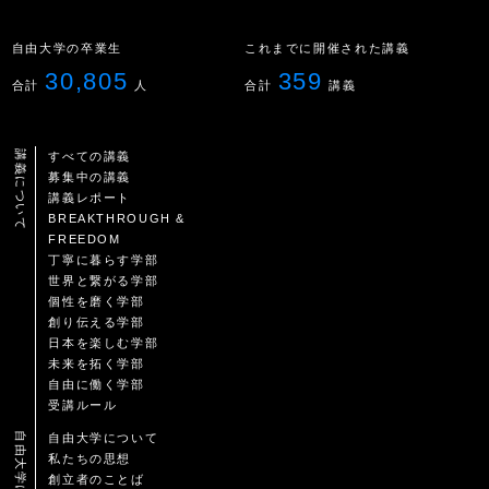
自由大学の卒業生
これまでに開催された講義
30,805
359
合計
人
合計
講義
講義について
すべての講義
募集中の講義
講義レポート
BREAKTHROUGH &
FREEDOM
丁寧に暮らす学部
世界と繋がる学部
個性を磨く学部
創り伝える学部
日本を楽しむ学部
未来を拓く学部
自由に働く学部
受講ルール
自由大学について
自由大学について
私たちの思想
創立者のことば