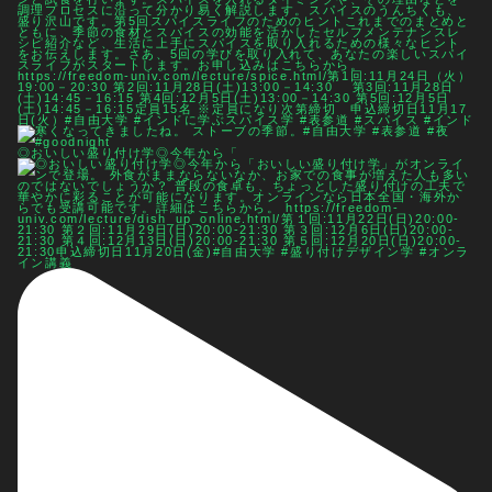
◎おいしい盛り付け学◎今年から「