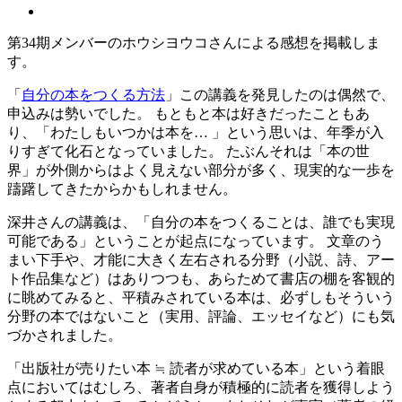
第34期メンバーのホウシヨウコさんによる感想を掲載しま
す。
「
自分の本をつくる方法
」この講義を発見したのは偶然で、
申込みは勢いでした。 もともと本は好きだったこともあ
り、「わたしもいつかは本を… 」という思いは、年季が入
りすぎて化石となっていました。 たぶんそれは「本の世
界」が外側からはよく見えない部分が多く、現実的な一歩を
躊躇してきたからかもしれません。
深井さんの講義は、「自分の本をつくることは、誰でも実現
可能である」ということが起点になっています。 文章のう
まい下手や、才能に大きく左右される分野（小説、詩、アー
ト作品集など）はありつつも、あらためて書店の棚を客観的
に眺めてみると、平積みされている本は、必ずしもそういう
分野の本ではないこと（実用、評論、エッセイなど）にも気
づかされました。
「出版社が売りたい本 ≒ 読者が求めている本」という着眼
点においてはむしろ、著者自身が積極的に読者を獲得しよう