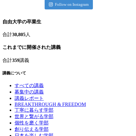
Follow on Instagram
自由大学の卒業生
合計
30,805
人
これまでに開催された講義
合計
359
講義
講義について
すべての講義
募集中の講義
講義レポート
BREAKTHROUGH & FREEDOM
丁寧に暮らす学部
世界と繋がる学部
個性を磨く学部
創り伝える学部
日本を楽しむ学部