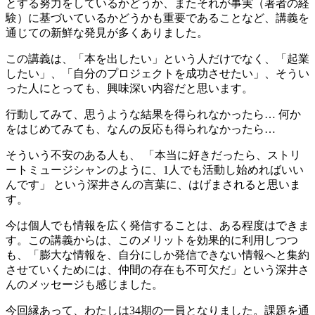
とする努力をしているかどうか、またそれが事実（著者の経
験）に基づいているかどうかも重要であることなど、講義を
通じての新鮮な発見が多くありました。
この講義は、「本を出したい」という人だけでなく、「起業
したい」、「自分のプロジェクトを成功させたい」、そうい
った人にとっても、興味深い内容だと思います。
行動してみて、思うような結果を得られなかったら… 何か
をはじめてみても、なんの反応も得られなかったら…
そういう不安のある人も、 「本当に好きだったら、ストリ
ートミュージシャンのように、1人でも活動し始めればいい
んです」 という深井さんの言葉に、はげまされると思いま
す。
今は個人でも情報を広く発信することは、ある程度はできま
す。この講義からは、このメリットを効果的に利用しつつ
も、「膨大な情報を、自分にしか発信できない情報へと集約
させていくためには、仲間の存在も不可欠だ」という深井さ
んのメッセージも感じました。
今回縁あって、わたしは34期の一員となりました。課題を通