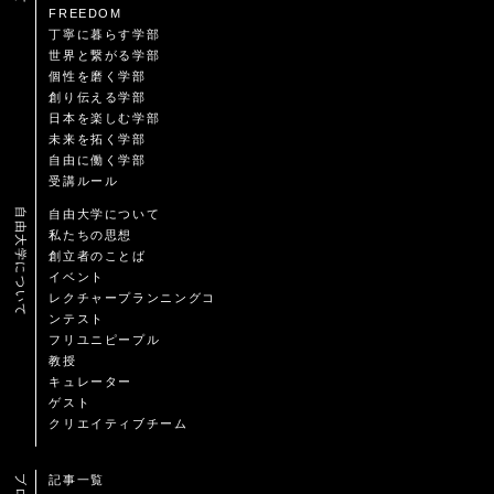
FREEDOM
丁寧に暮らす学部
世界と繋がる学部
個性を磨く学部
創り伝える学部
日本を楽しむ学部
未来を拓く学部
自由に働く学部
受講ルール
自由大学について
自由大学について
私たちの思想
創立者のことば
イベント
レクチャープランニングコ
ンテスト
フリユニピープル
教授
キュレーター
ゲスト
クリエイティブチーム
ブログ
記事一覧