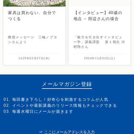
家具は買わない、自分で
【インタビュー】40歳の
つくる
地点 – 田辺さんの場合
教授メッセージ 三輪ノブヨ
「魅力を引き出すインタビュ
シさんより
ー学」講義課題 第１期生 河
村翔さん
2025年03月27日(木)
2024年11月02日(土)
メールマガジン登録
毎回書き下ろし！好奇心を刺激するコラムが人気
イベントや最新講義のリリース情報もチェックできる
毎週水曜日にメールが届きます