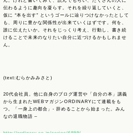
ん。けれど書いてみて、読んでもらい、たくさんの人に
伝わるように趣向を凝らす。それを繰り返していくと、
仮に “本を出す” というゴールに辿りつけなかったとして
も、周りに豊かな関係性が出来ていくはずです。何を、
誰に伝えたいか。それをじっくり考え、行動し、書き続
けることで未来のなりたい自分に近づけるかもしれませ
ん。
(text:むらかみみさと)
20代会社員。他に自身のブログ運営や「自分の本」講義
から生まれたWEBマガジンORDINARYにて連載をも
つ。「一身上の都合」- 辞めることから始まった。みん
なの退職物語 –
http://ordinary.co.jp/series/6899/