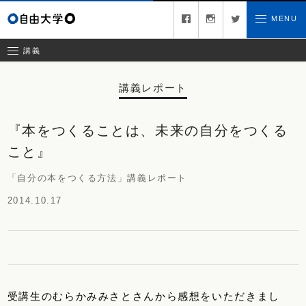
募集中の講義
facebook
instagram
twitter
MENU
お問い合わせ
講義レポート
受講ルール
講義
講義レポート
『本をつくることは、未来の自分をつくる
こと』
「自分の本をつくる方法」講義レポート
2014.10.17
受講生のむらかみみさとさんから感想をいただきまし