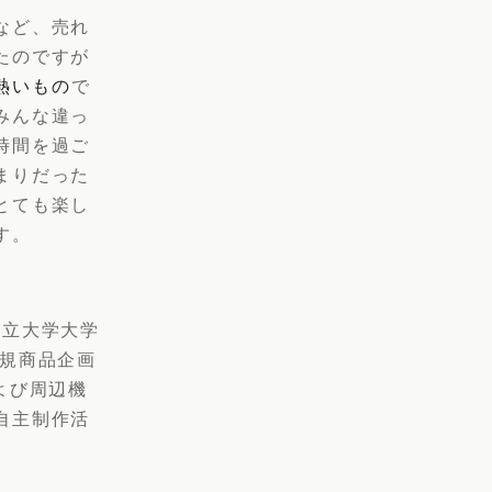
など、売れ
たのですが
熱いもの
で
みんな違っ
時間を過ご
まりだった
とても楽し
す。
市立大学大学
新規商品企画
よび周辺機
自主制作活