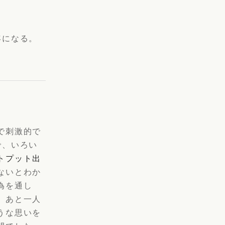
年になる。
で刺激的で
で、いろい
トプット出
ないとわか
為を通し
。あと一人
うな思いを