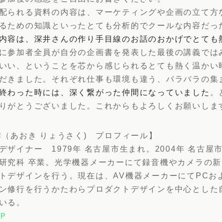
配られる資料の内容は、マーケティングや企画の立て方
るための知識といったとても分析的でクールな内容だっ
内容は、深井さんの作り手目線のお話のおかげでとても
に参加者全員が自分の企画書を発表した最後の講義では
いい、ということを芯から感じられるとても熱く温かい
だきました。それぞれ仕事も環境も違う、バラバラの集
終わった時には、深く繋がった仲間になっていました
。
りがとうございました。これからもよろしくお願いしま
作（あおき りょうさく) プロフィール】
デザイナー 1979年 名古屋市生まれ。2004年 名古屋
研究科 卒業。光学機器メーカーにて録音機やカメラの
トデザインを行う。現在は、AV機器メーカーにてPCお
ン修行を行うかたわらプロダクトデザインを中心とした
いる。
Ｐ