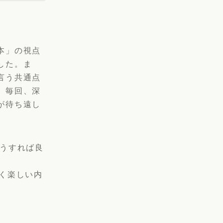
本」の視点
した。ま
言う共通点
。毎回、深
が待ち遠し
どうすれば良
く楽しい内