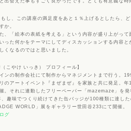
と出会えた事もすごく良かったです。とても有意義な時
 もし、この講座の満足度をあと１％上げるとしたら、
すか。
た、「絵本の表紙を考える」という内容が盛り上がって
いった何かをテーマにしてディスカッションする内容と
しくなるのではと思いました。
騎（こやけ いっき） プロフィール】
インの制作会社にて制作からマネジメントまで行う。19
リのアートイベント『まぜまぜ』を家族と共に発足。年
催。それに連動したフリーペーパー「mazemaze」を
8年、趣味でつくり続けてきた缶バッジが100種類に達し
BADGE WORLD」展をギャラリー世田谷233にて開催。
ログ