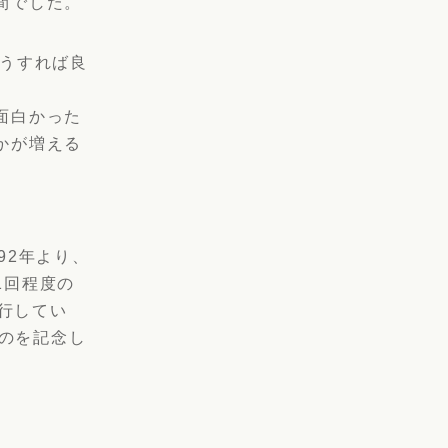
間でした。
どうすれば良
面白かった
かが増える
92年より、
1回程度の
発行してい
たのを記念し