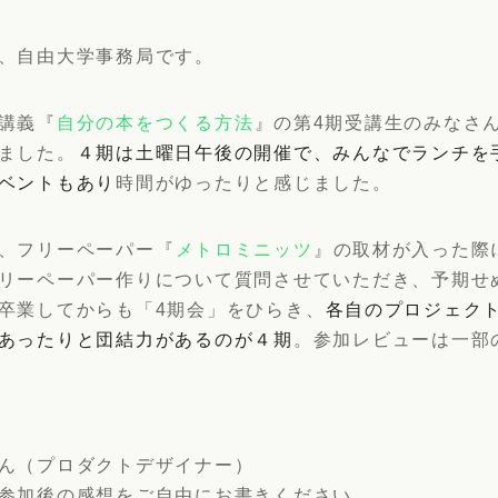
、自由大学事務局です。
講義『
自分の本をつくる方法
』の第4期受講生のみなさ
ました。
４期は土曜日午後の開催で、みんなでランチを
ベントもあり
時間がゆったりと感じました。
、フリーペーパー『
メトロミニッツ
』の取材が入った際
リーペーパー作りについて質問させていただき、予期せ
卒業してからも「4期会」をひらき、
各自のプロジェク
あったりと団結力があるのが４期
。参加レビューは一部
ん（プロダクトデザイナー）
参加後の感想をご自由にお書きください。