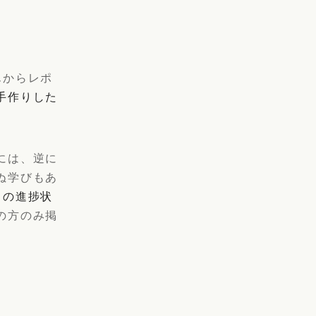
んからレポ
手作りした
には、逆に
ぬ学びもあ
トの進捗状
の方のみ掲