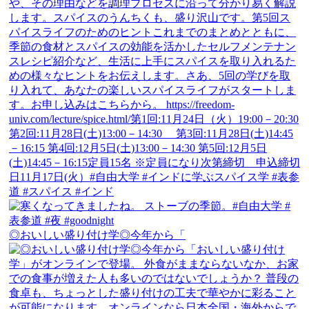
◎おいしい盛り付け学◎今年から「