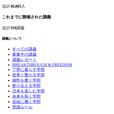
合計
30,805
人
これまでに開催された講義
合計
359
講義
講義について
すべての講義
募集中の講義
講義レポート
BREAKTHROUGH & FREEDOM
丁寧に暮らす学部
世界と繋がる学部
個性を磨く学部
創り伝える学部
日本を楽しむ学部
未来を拓く学部
自由に働く学部
受講ルール