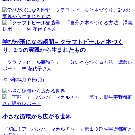
学びが形になる瞬間 – クラフトビールと本づく
り、2つの実践から生まれたもの
「クラフトビール醸造学」「自分の本をつくる方法」講義レ
ポート 林 花代子さん
2025年04月07日(月)
小さな循環から広がる世界
「実践！アーバンパーマカルチャー」第１３期生宇野都萌さ