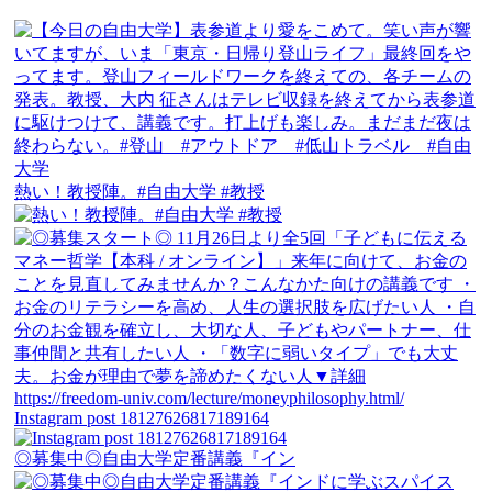
熱い！教授陣。#自由大学 #教授
Instagram post 18127626817189164
◎募集中◎自由大学定番講義『イン