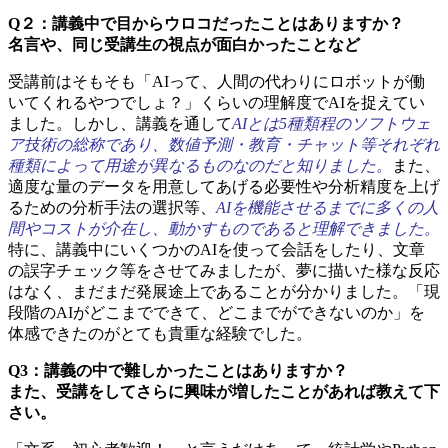
Q２：講義中で目からウロコだったことはありますか？
名言や、同じ受講生の視点が面白かったことなど
受講前はそもそも「AIって、人間の代わりにロボットが働
いてくれるやつでしょ？」くらいの理解度でAIを捉えてい
ました。しかし、講義を通して
AIとは5種類程のソフトウェ
ア技術の総称であり、数値予測・教育・チャット等それぞれ
種類によって用途が異なるものなのだと知りました。
また、
適度な量のデータを用意してあげる必要性や分析精度を上げ
るための分析手法の選択等、
AIを機能させるまでに多くの人
間やコストが介在し、動かすものであると理解できました。
特に、講義中にいくつかのAIを使って会話をしたり、文章
の誤字チェック等をさせてみましたが、夢に描いた様な反応
はなく、まだまだ発展途上であることが分かりました。「現
段階のAIがどこまでできて、どこまでができないのか」を
体感できたのがとても貴重な経験でした。
Q3：講義の中で難しかったことはありますか？
また、受講をしてさらに興味が増したことがあれば教えて下
さい。