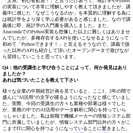
「文系、初心者歓迎！」と言うだけあって、統計学やPython
の実装について非常に理解しやすく教えて頂きましたが、講
義中に感じた「なぜこうなるのか」を本質的に理解する為に
は統計学をより深く学ぶ必要があると感じました。なので講
義後に即、統計学の入門書を購入しました。また、
AnacondaでのPython実装も想像した以上に難しくはありませ
んでしたが、多種存在するAPIを使いこなせるようになって
初めて「Pythonできます！」と言えるそうなので、講義で扱
った以外のAPIも紹介して頂いたオープンデータで遊びなが
ら習得していこうと思っています。
Q4：他の受講生と学び合うことによって、何か発見はあり
ましたか？
あれば気づいたことを教えて下さい
様々な企業の中期経営計画を見ていると、ここ1、2年の間で
盛んに”AI活用”の文字が躍るようになったなと感じていまし
た。実際、今回の受講生の方々も業種や部署は様々でした
が、業務の中でのAI活用やデータ解析に関心を持っていら
っしゃいました。私は前職で機械メーカーの情報システム部
門に所属していましたが、情報システム部門以外の方々がこ
こまでITに関心を持つようになっていることに驚きました。