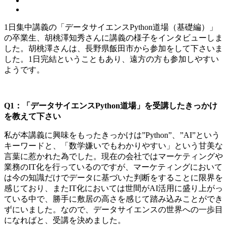
1日集中講義の「データサイエンスPython道場（基礎編）」
の卒業生、胡桃澤知秀さんに講義の様子をインタビューしま
した。胡桃澤さんは、長野県飯田市から参加をして下さいま
した。1日完結ということもあり、遠方の方も参加しやすい
ようです。
Q1：「データサイエンスPython道場」を受講したきっかけ
を教えて下さい
私が本講義に興味をもったきっかけは”Python”、”AI”という
キーワードと、「数学嫌いでもわかりやすい」という甘美な
言葉に惹かれた為でした。現在の会社ではマーケティングや
業務のIT化を行っているのですが、マーケティングにおいて
は今の知識だけでデータに基づいた判断をすることに限界を
感じており、またIT化においては世間がAI活用に盛り上がっ
ている中で、勝手に敷居の高さを感じて踏み込みことができ
ずにいました。なので、データサイエンスの世界への一歩目
になればと、受講を決めました。