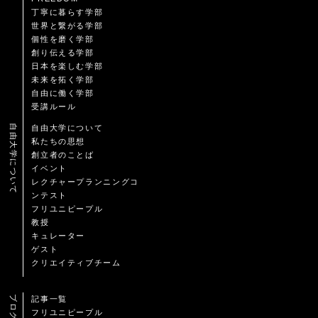
丁寧に暮らす学部
世界と繋がる学部
個性を磨く学部
創り伝える学部
日本を楽しむ学部
未来を拓く学部
自由に働く学部
受講ルール
自由大学について
自由大学について
私たちの思想
創立者のことば
イベント
レクチャープランニングコ
ンテスト
フリユニピープル
教授
キュレーター
ゲスト
クリエイティブチーム
ブログ
記事一覧
フリユニピープル