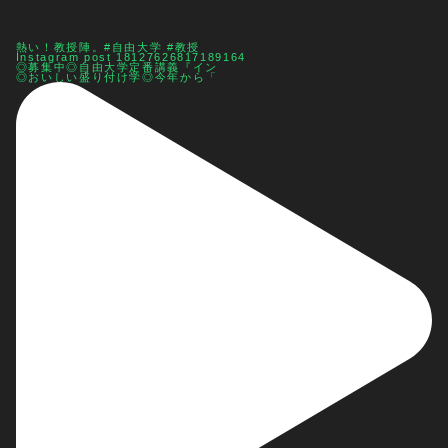
熱い！教授陣。#自由大学 #教授
Instagram post 18127626817189164
◎募集中◎自由大学定番講義『イン
◎おいしい盛り付け学◎今年から「