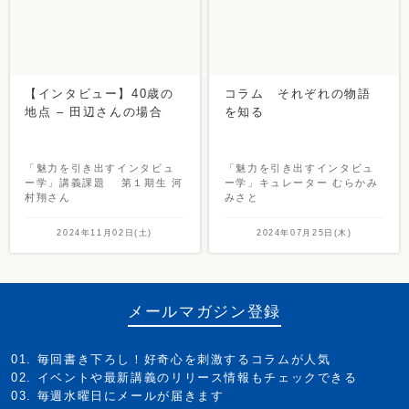
【インタビュー】40歳の
コラム それぞれの物語
地点 – 田辺さんの場合
を知る
「魅力を引き出すインタビュ
「魅力を引き出すインタビュ
ー学」講義課題 第１期生 河
ー学」キュレーター むらかみ
村翔さん
みさと
2024年11月02日(土)
2024年07月25日(木)
メールマガジン登録
毎回書き下ろし！好奇心を刺激するコラムが人気
イベントや最新講義のリリース情報もチェックできる
毎週水曜日にメールが届きます