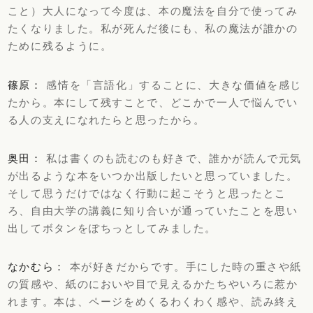
こと）大人になって今度は、本の魔法を自分で使ってみ
たくなりました。私が死んだ後にも、私の魔法が誰かの
ために残るように。
篠原：
感情を「言語化」することに、大きな価値を感じ
たから。本にして残すことで、どこかで一人で悩んでい
る人の支えになれたらと思ったから。
奥田：
私は書くのも読むのも好きで、誰かが読んで元気
が出るような本をいつか出版したいと思っていました。
そして思うだけではなく行動に起こそうと思ったとこ
ろ、自由大学の講義に知り合いが通っていたことを思い
出してボタンをぽちっとしてみました。
なかむら：
本が好きだからです。手にした時の重さや紙
の質感や、紙のにおいや目で見えるかたちやいろに惹か
れます。本は、ページをめくるわくわく感や、読み終え