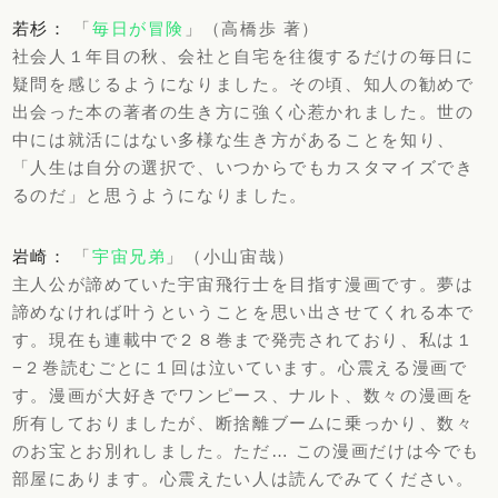
若杉：
「
毎日が冒険
」（高橋歩 著）
社会人１年目の秋、会社と自宅を往復するだけの毎日に
疑問を感じるようになりました。その頃、知人の勧めで
出会った本の著者の生き方に強く心惹かれました。世の
中には就活にはない多様な生き方があることを知り、
「人生は自分の選択で、いつからでもカスタマイズでき
るのだ」と思うようになりました。
岩崎：
「
宇宙兄弟
」（小山宙哉）
主人公が諦めていた宇宙飛行士を目指す漫画です。夢は
諦めなければ叶うということを思い出させてくれる本で
す。現在も連載中で２８巻まで発売されており、私は１
−２巻読むごとに１回は泣いています。心震える漫画で
す。漫画が大好きでワンピース、ナルト、数々の漫画を
所有しておりましたが、断捨離ブームに乗っかり、数々
のお宝とお別れしました。ただ… この漫画だけは今でも
部屋にあります。心震えたい人は読んでみてください。