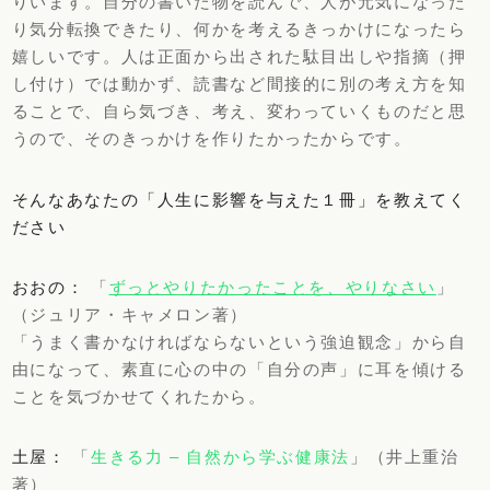
りいます。自分の書いた物を読んで、人が元気になった
り気分転換できたり、何かを考えるきっかけになったら
嬉しいです。人は正面から出された駄目出しや指摘（押
し付け）では動かず、読書など間接的に別の考え方を知
ることで、自ら気づき、考え、変わっていくものだと思
うので、そのきっかけを作りたかったからです。
そんなあなたの「人生に影響を与えた１冊」を教えてく
ださい
おおの：
「
ずっとやりたかったことを、やりなさい
」
（ジュリア・キャメロン著）
「うまく書かなければならないという強迫観念」から自
由になって、素直に心の中の「自分の声」に耳を傾ける
ことを気づかせてくれたから。
土屋：
「
生きる力 – 自然から学ぶ健康法
」（井上重治
著）