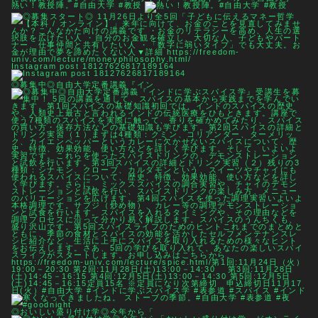
熱い！教授陣。#自由大学 #教授
Instagram post 18127626817189164
◎募集中◎自由大学定番講義『イン
◎おいしい盛り付け学◎今年から「