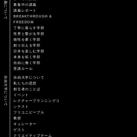
講義について
募集中の講義
講義レポート
BREAKTHROUGH &
FREEDOM
丁寧に暮らす学部
世界と繋がる学部
個性を磨く学部
創り伝える学部
日本を楽しむ学部
未来を拓く学部
自由に働く学部
受講ルール
自由大学について
自由大学について
私たちの思想
創立者のことば
イベント
レクチャープランニングコ
ンテスト
フリユニピープル
教授
キュレーター
ゲスト
クリエイティブチーム