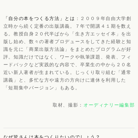
「自分の本をつくる方法」とは
：２００９年自由大学創
立時から続く定番の出版講義。７年で開講４１期を数え
る。教授自身２０代半ばから「生き方エッセイ本」を出
版し始め、数々の著者プロデュースをしてきた経験と知
識を元に「商業出版方法論」をまとめたプログラムが好
評。知識だけではなく、ワークや執筆課題、発表、フィ
ードバックなど実践的な内容で、卒業生の中から２０名
近い新人著者が生まれている。じっくり取り組む「通常
講義」と、多忙な方や遠方の方向けに連休を利用した
「短期集中バージョン」もある。
取材、撮影：
オーディナリー編集部
なぜ皆さんは本をつくりたいのでしょう？