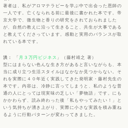
著者は、私がアロマテラピーを学ぶ中で出会った恩師の
一人です。亡くなられる前に最後に書かれた本です。帝
京大学で、微生物と香りの研究をされておられました
が、自然の教えに沿って生きること、共生が大事である
と教えてくださっています。感動と実用のバランスが取
れている本です。
洪：
「
月３万円ビジネス
」（藤村靖之 著）
型にはまらない色んな生き方があると言いながらも、本
当に成り立つ生活スタイルはなかなか見つからない。そ
れを実際に４０年近く実践してきた発明家・藤村先生の
本です。内容は、冷静に言ってしまうと、私のような普
通の人にとっては現実味の乏しい「夢物語」です。にも
かかわらず、読み終わった後「私もやってみたい！」と
いう気持ちが湧き上がり、実際に小さな実践を積み重ね
るように行動パターンが変わってきました。