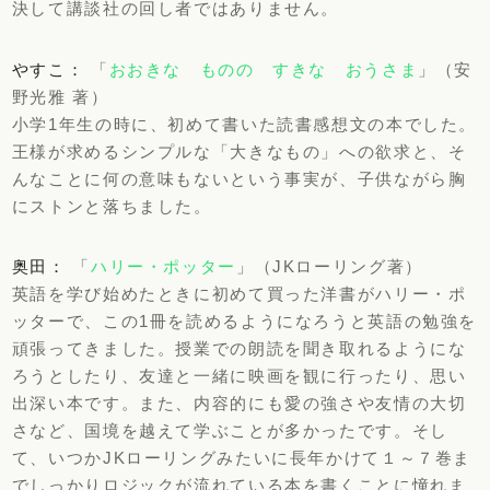
決して講談社の回し者ではありません。
やすこ：
「
おおきな ものの すきな おうさま
」（安
野光雅 著）
小学1年生の時に、初めて書いた読書感想文の本でした。
王様が求めるシンプルな「大きなもの」への欲求と、そ
んなことに何の意味もないという事実が、子供ながら胸
にストンと落ちました。
奥田：
「
ハリー・ポッター
」（JKローリング著）
英語を学び始めたときに初めて買った洋書がハリー・ポ
ッターで、この1冊を読めるようになろうと英語の勉強を
頑張ってきました。授業での朗読を聞き取れるようにな
ろうとしたり、友達と一緒に映画を観に行ったり、思い
出深い本です。また、内容的にも愛の強さや友情の大切
さなど、国境を越えて学ぶことが多かったです。そし
て、いつかJKローリングみたいに長年かけて１～７巻ま
でしっかりロジックが流れている本を書くことに憧れま