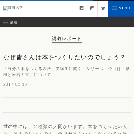
募集中の講義
facebook
instagram
twitter
MENU
お問い合わせ
講義レポート
受講ルール
講義
講義レポート
なぜ皆さんは本をつくりたいのでしょう？
「自分の本をつくる方法」受講生に聞く！シリーズ、今回は「動
機と座右の書」について
2017.01.19
世の中には、２種類の人間がいます。本をつくりたい人
と、そうでない人です。全員が本をつくりたくなるわけ