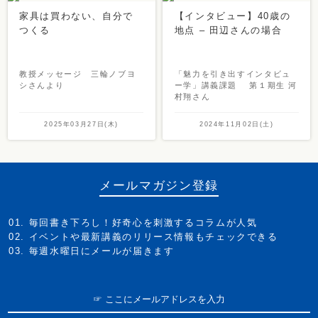
家具は買わない、自分で
【インタビュー】40歳の
つくる
地点 – 田辺さんの場合
教授メッセージ 三輪ノブヨ
「魅力を引き出すインタビュ
シさんより
ー学」講義課題 第１期生 河
村翔さん
2025年03月27日(木)
2024年11月02日(土)
メールマガジン登録
毎回書き下ろし！好奇心を刺激するコラムが人気
イベントや最新講義のリリース情報もチェックできる
毎週水曜日にメールが届きます