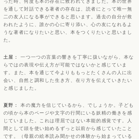
った時、何度も本の存在に救われてきました。本の世界
を通して対話できる著者の存在は、読者にとって唯一無
二の友人になる事ができると思います。過去の自分が救
われたように、誰かの心に寄り添い、心の友になれるよ
うな著者になりたいと思い、本をつくりたいと思いまし
た。
土屋：
一つ一つの言葉の響きを丁寧に扱いながら、本な
らではの表現や伝え方が可能ではないかと感じていま
す。また、本を通じて今よりももっとたくさんの人に出
会い、自然と調和した生き方、在り方を伝えていきたい
と感じました。
夏野：
本の魔力を信じているから、でしょうか。子ども
の頃から本のページや文字の行間にいる妖精の働きを感
じていました。これは理屈ではない本能的感覚です。人
間として頭を使い始めるずっと以前から感じていたこと
です。（母親の絵本読み聞かせの体験から始まっている