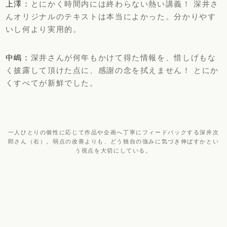
上澤：
とにかく時間内には終わらない熱い講義！ 深井さ
んオリジナルのテキストは本当によかった。分かりやす
いし何より実用的。
中嶋：
深井さんが何年もかけて得た情報を、惜しげもな
く披露して頂けた点に、感謝の念を拭えません！ とにか
くすべてが新鮮でした。
一人ひとりの個性に応じて作品や企画へ丁寧にフィードバックする深井次
郎さん（右）。弱点の改善よりも、どう独自の強みに気づき伸ばすかとい
う視点を大切にしている。