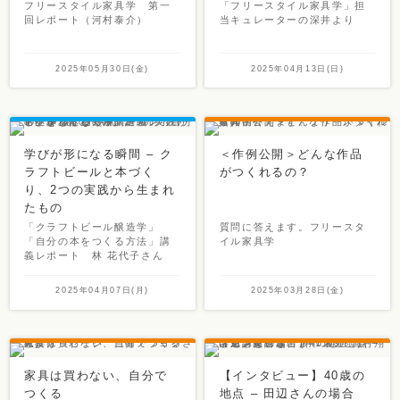
フリースタイル家具学 第一
「フリースタイル家具学」担
回レポート（河村泰介）
当キュレーターの深井より
2025年05月30日(金)
2025年04月13日(日)
学びが形になる瞬間 – ク
＜作例公開＞どんな作品
ラフトビールと本づく
がつくれるの？
り、2つの実践から生まれ
たもの
「クラフトビール醸造学」
質問に答えます。フリースタ
「自分の本をつくる方法」講
イル家具学
義レポート 林 花代子さん
2025年04月07日(月)
2025年03月28日(金)
家具は買わない、自分で
【インタビュー】40歳の
つくる
地点 – 田辺さんの場合