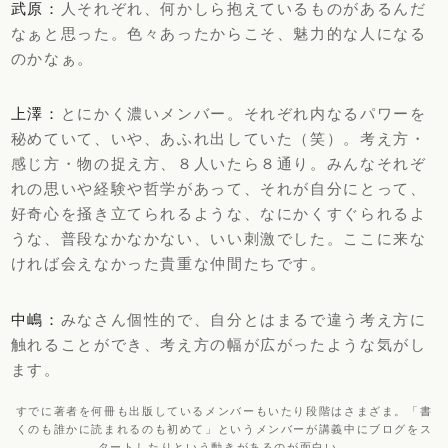
武原：
人それぞれ、何かしら抱えているものがあるんだ
なぁと思った。色々あったからこそ、魅力的な人になる
のかなぁ。
上澤：
とにかく濃いメンバー。それぞれ内なるパワーを
秘めていて、いや、あふれ出していた（笑）。考え方・
感じ方・物の捉え方、８人いたら８通り。みんなそれぞ
れの思いや経験や哲学があって、それが自分にとって、
好奇心を掻き立てられるような、なにかくすぐられるよ
うな、普段なかなかない、いい刺激でした。ここに来な
ければ会えなかった貴重な仲間たちです。
中嶋：
みなさん個性的で、自分とはまるで違う考え方に
触れることができ、考え方の幅が広がったような気がし
ます。
すでに著者を何冊も出版しているメンバーもいたり段階はさまざま。「書
くのも誰かに読まれるのも初めて」というメンバーが講義中にブログをス
タートしたりという動きがあるのが面白い。