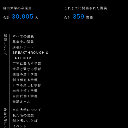
自由大学の卒業生
これまでに開催された講義
30,805
359
合計
人
合計
講義
講義について
すべての講義
募集中の講義
講義レポート
BREAKTHROUGH &
FREEDOM
丁寧に暮らす学部
世界と繋がる学部
個性を磨く学部
創り伝える学部
日本を楽しむ学部
未来を拓く学部
自由に働く学部
受講ルール
自由大学について
自由大学について
私たちの思想
創立者のことば
イベント