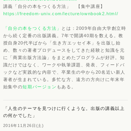
講義「自分の本をつくる方法」
【集中講座】
https://freedom-univ.com/lecture/ownbook2.html/
「自分の本をつくる方法」
とは：
2009年自由大学創立時
から続く定番の出版講義。7年で開講40期を数える。教
授自身20代半ばから「生き方エッセイ本」を出版し始
め、数々の著者プロデュースをしてきた経験と知識を元
に「商業出版方法論」をまとめたプログラムが好評。知
識だけではなく、ワークや執筆課題、発表、フィードバ
ックなど実践的な内容で、卒業生の中から20名近い新人
著者が生まれている。多忙な方、遠方の方向けに年末年
始集中の
短期バージョン
もある。
「人生のテーマを見つけに行くような。出版の講義以上
の何かでした」
2016年11月26日(土)