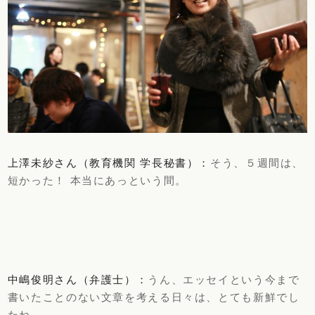
上澤未紗さん（教育機関 学長秘書）：
そう、５週間は、
短かった！ 本当にあっという間。
中嶋俊明さん（弁護士）：
うん、エッセイという今まで
書いたことのない文章を考える日々は、とても新鮮でし
たね。