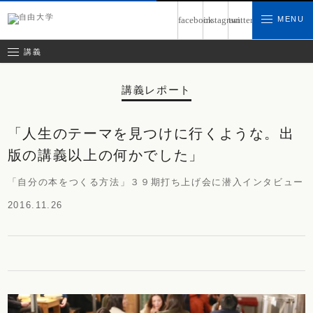
募集中の講義
MENU
facebook
instagram
twitter
お問い合わせ
講義レポート
受講ルール
講義
講義レポート
「人生のテーマを見つけに行くような。出
版の講義以上の何かでした」
「自分の本をつくる方法」３９期打ち上げ会に潜入インタビュー
2016.11.26