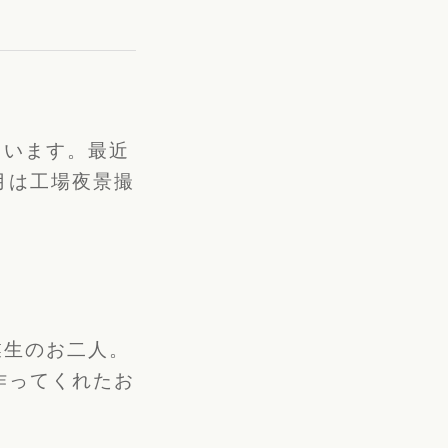
ています。最近
月は工場夜景撮
業生のお二人。
作ってくれたお