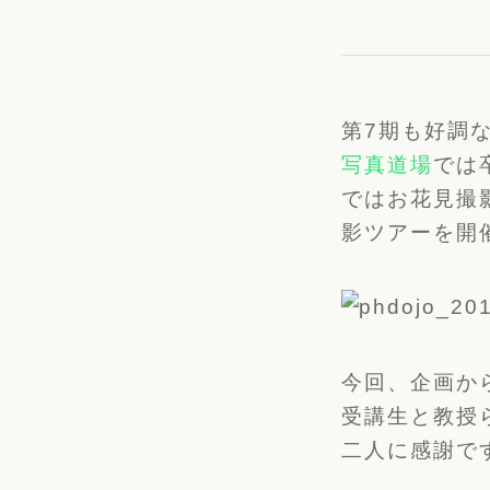
第7期も好調
写真道場
では
ではお花見撮
影ツアーを開
今回、企画か
受講生と教授
二人に感謝で