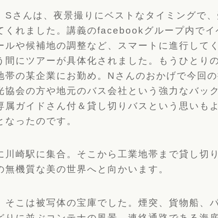
、Sさんは、夜景撮りにベストなタイミングで、
くれました。講義のfacebookグループ内で
ールや候補地の調整など、スマートに進行して
う間にツアーが具体化されました。もうひとりの
地帯の某企業にお勤め。Nさんのおかげで今回の
光協会の方や地元のバス会社という強力なバッ
専属ガイドさん付＆貸し切りバスという思いも
となったのです。
に川崎駅に集合。そこから工業地帯まで貸し切
の無機質な美の世界へと向かいます。
、そこは被写体の宝庫でした。煙突、貨物船、
どりに並ぶコンテナの風景。連絡通路である海