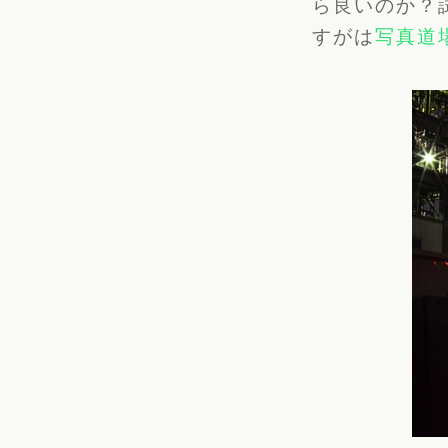
ら良いのか？
すがは
写真道