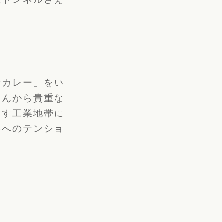
景カレー」をい
さんから貴重な
ろす工業地帯に
影へのテンショ