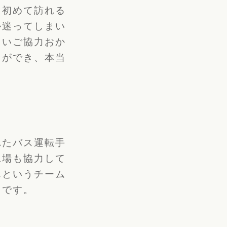
。初めて訪れる
か迷ってしまい
しいご協力おか
とができ、本当
れたバス運転手
工場も協力して
んというチーム
りです。