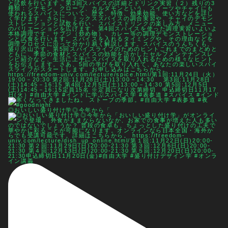
◎おいしい盛り付け学◎今年から「