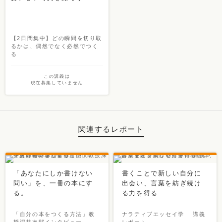
【2日間集中】どの瞬間を切り取
るかは、偶然でなく必然でつく
る
この講義は
現在募集していません
関連するレポート
「あなたにしか書けない
書くことで新しい自分に
問い」を、一冊の本にす
出会い、言葉を紡ぎ続け
る。
る力を得る
「自分の本をつくる方法」教
ナラティブエッセイ学 講義
授深井次郎インタビュー
レポート