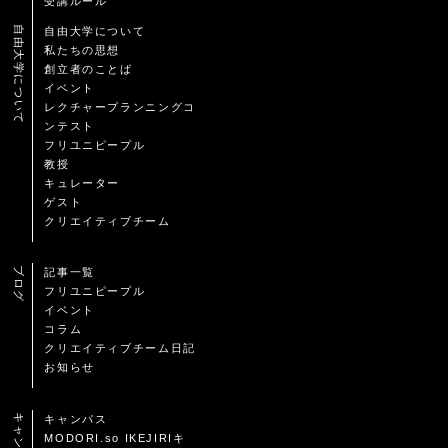
受講ルール
自由大学について
自由大学について
私たちの思想
創立者のことば
イベント
レクチャープランニングコ
ンテスト
フリユニピープル
教授
キュレーター
ゲスト
クリエイティブチーム
ブログ
記事一覧
フリユニピープル
イベント
コラム
クリエイティブチーム日記
お知らせ
キャンパス
キャンパス
MODORI.so IKEJIRIキ