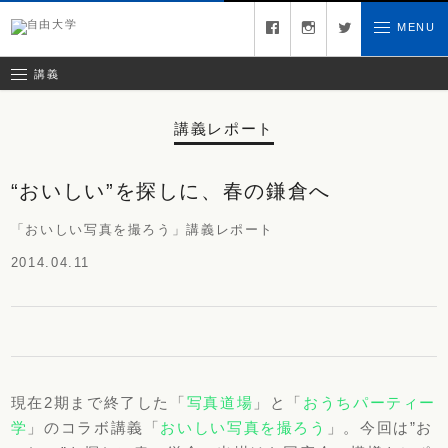
募集中の講義
facebook
instagram
twitter
MENU
お問い合わせ
講義レポート
受講ルール
講義
講義レポート
“おいしい”を探しに、春の鎌倉へ
「おいしい写真を撮ろう」講義レポート
2014.04.11
現在2期まで終了した「
写真道場
」と「
おうちパーティー
学
」のコラボ講義「
おいしい写真を撮ろう
」。今回は”お