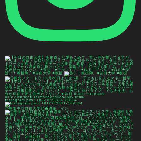
熱い！教授陣。#自由大学 #教授
Instagram post 18127626817189164
◎募集中◎自由大学定番講義『イン