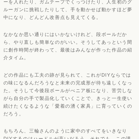
ーを入れたり、ガムテープでくっつけたり、人生初のグ
ルーガンに挑戦したりして、手を動かせば動かすほど夢
中になり、どんどん改善点も見えてくる。
なかなか思い通りにはいかないけれど、段ボールだか
ら、やり直しも簡単なのがいい。そうしてあっという間
に創作時間が終わって、最後はみんなが作った作品の紹
介タイム。
どの作品にも工夫の跡が見られて、これがDIYならでは
の味になるんだろうなと未来の完成形が待ち遠しくなっ
た。そうして今後段ボールがべニア板になり、苦労しな
がら自分の手で製品化していくことで、きっと一生使い
続けたくなるような「愛着の湧く家具」に育っていくの
だろう。
もちろん、三輪さんのように家中のすべてをいきなり
DIYするのはハードルが高いだろう。それでも、この講