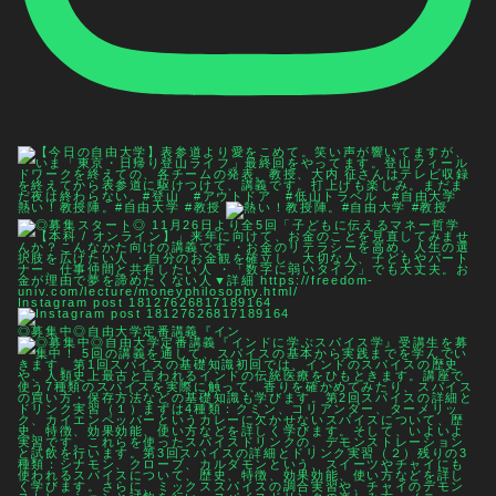
熱い！教授陣。#自由大学 #教授
Instagram post 18127626817189164
◎募集中◎自由大学定番講義『イン