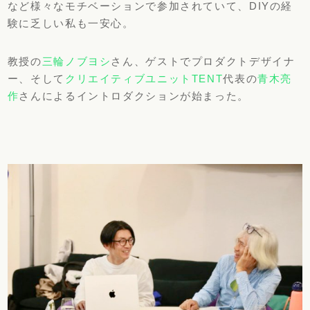
など様々なモチベーションで参加されていて、DIYの経
験に乏しい私も一安心。
教授の
三輪ノブヨシ
さん、ゲストでプロダクトデザイナ
ー、そして
クリエイティブユニットTENT
代表の
青木亮
作
さんによるイントロダクションが始まった。