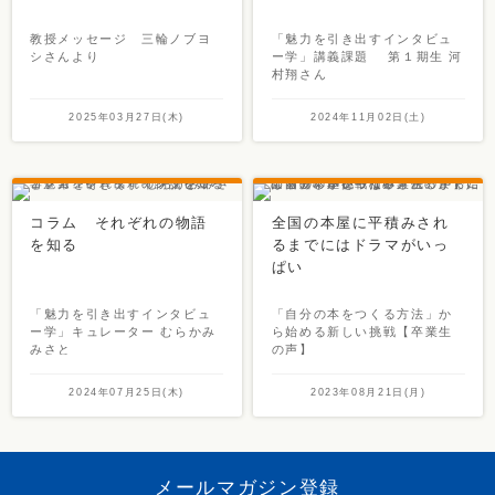
教授メッセージ 三輪ノブヨ
「魅力を引き出すインタビュ
シさんより
ー学」講義課題 第１期生 河
村翔さん
2025年03月27日(木)
2024年11月02日(土)
コラム それぞれの物語
全国の本屋に平積みされ
を知る
るまでにはドラマがいっ
ぱい
「魅力を引き出すインタビュ
「自分の本をつくる方法」か
ー学」キュレーター むらかみ
ら始める新しい挑戦【卒業生
みさと
の声】
2024年07月25日(木)
2023年08月21日(月)
メールマガジン登録