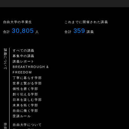
自由大学の卒業生
これまでに開催された講義
30,805
359
合計
人
合計
講義
講義について
すべての講義
募集中の講義
講義レポート
BREAKTHROUGH &
FREEDOM
丁寧に暮らす学部
世界と繋がる学部
個性を磨く学部
創り伝える学部
日本を楽しむ学部
未来を拓く学部
自由に働く学部
受講ルール
自由大学について