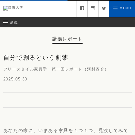
募集中の講義
facebook
instagram
twitter
MENU
お問い合わせ
講義レポート
受講ルール
講義
講義レポート
自分で創るという劇薬
フリースタイル家具学 第一回レポート（河村泰介）
2025.05.30
あなたの家に、いまある家具を１つ１つ、見渡してみて