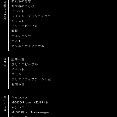
自由大学について
私たちの思想
創立者のことば
イベント
レクチャープランニングコ
ンテスト
フリユニピープル
教授
キュレーター
ゲスト
クリエイティブチーム
ブログ
記事一覧
フリユニピープル
イベント
コラム
クリエイティブチーム日記
お知らせ
キャンパス
キャンパス
MODORI.so IKEJIRIキ
ャンパス
MIDORI.so Nakameguro