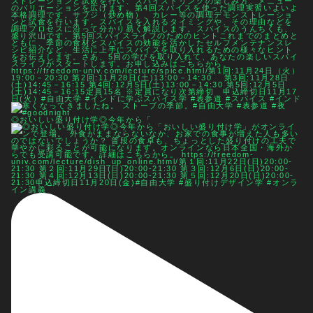
◎おいしい盛り付け学◎今年から「