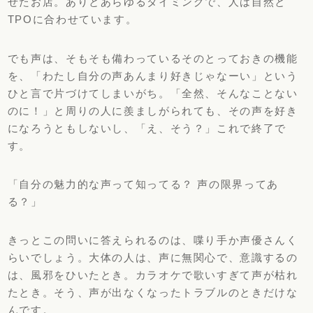
せたお店。ありとあらゆるタイミングで、
人は自然と
TPOに合わせています。
でも声は、そもそも備わっているそのとっておきの機能
を、「
わたし自分の声あんまり好きじゃなーい」
という
ひと言で片づけてしまいがち。「全然、
そんなことない
のに！」と周りの人に羨ましがられても、
その声を好き
になろうともしないし、「え、そう？」
これで終了で
す。
「自分の魅力的な声って知ってる？ 声の限界ってあ
る？」
きっとこの問いに答えられるのは、
喋り手か声優さんく
らいでしょう。大体の人は、声に無関心で、
意識するの
は、風邪をひいたとき。
カラオケで歌いすぎて声が枯れ
たとき。そう、
声が出なくなったトラブルのときだけな
んです。