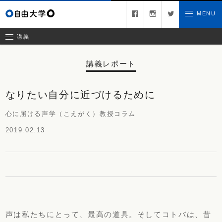
募集中の講義
facebook
instagram
twitter
MENU
お問い合わせ
講義レポート
受講ルール
講義
講義レポート
なりたい自分に近づけるために
心に届ける声学（こえがく）教授コラム
2019.02.13
声は私たちにとって、最高の道具。そしてコトバは、
昔