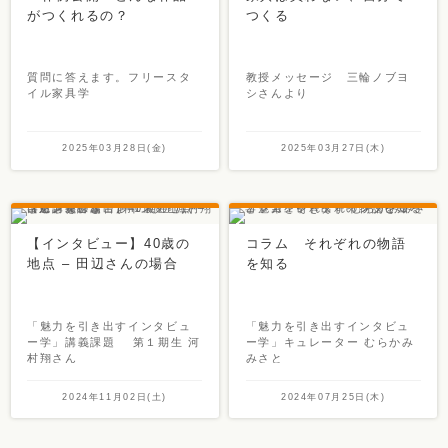
がつくれるの？
つくる
質問に答えます。フリースタ
教授メッセージ 三輪ノブヨ
イル家具学
シさんより
2025年03月28日(金)
2025年03月27日(木)
【インタビュー】40歳の
コラム それぞれの物語
地点 – 田辺さんの場合
を知る
「魅力を引き出すインタビュ
「魅力を引き出すインタビュ
ー学」講義課題 第１期生 河
ー学」キュレーター むらかみ
村翔さん
みさと
2024年11月02日(土)
2024年07月25日(木)