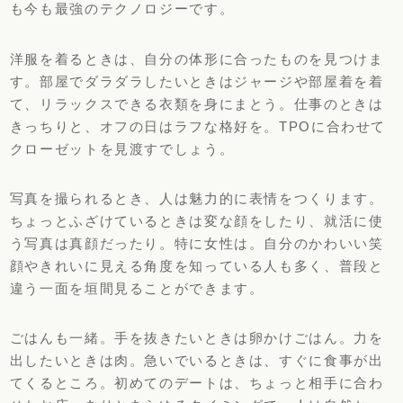
も今も最強のテクノロジーです。
洋服を着るときは、自分の体形に合ったものを見つけま
す。
部屋でダラダラしたいときはジャージや部屋着を着
て、
リラックスできる衣類を身にまとう。仕事のときは
きっちりと、
オフの日はラフな格好を。
TPOに合わせて
クローゼットを見渡すでしょう。
写真を撮られるとき、人は魅力的に表情をつくります。
ちょっとふざけているときは変な顔をしたり、
就活に使
う写真は真顔だったり。特に女性は。
自分のかわいい笑
顔やきれいに見える角度を知っている人も多く、
普段と
違う一面を垣間見ることができます。
ごはんも一緒。手を抜きたいときは卵かけごはん。
力を
出したいときは肉。急いでいるときは、
すぐに食事が出
てくるところ。初めてのデートは、
ちょっと相手に合わ