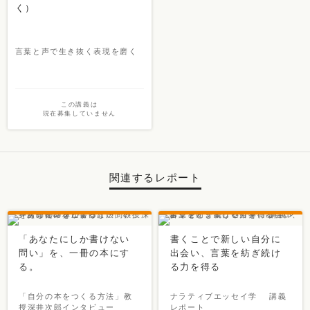
く）
言葉と声で生き抜く表現を磨く
この講義は
現在募集していません
関連するレポート
「あなたにしか書けない
書くことで新しい自分に
問い」を、一冊の本にす
出会い、言葉を紡ぎ続け
る。
る力を得る
「自分の本をつくる方法」教
ナラティブエッセイ学 講義
授深井次郎インタビュー
レポート