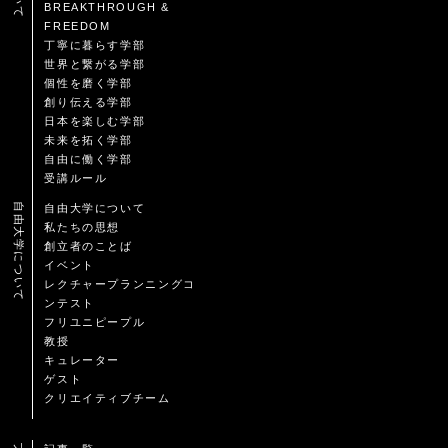
BREAKTHROUGH &
FREEDOM
丁寧に暮らす学部
世界と繋がる学部
個性を磨く学部
創り伝える学部
日本を楽しむ学部
未来を拓く学部
自由に働く学部
受講ルール
自由大学について
自由大学について
私たちの思想
創立者のことば
イベント
レクチャープランニングコ
ンテスト
フリユニピープル
教授
キュレーター
ゲスト
クリエイティブチーム