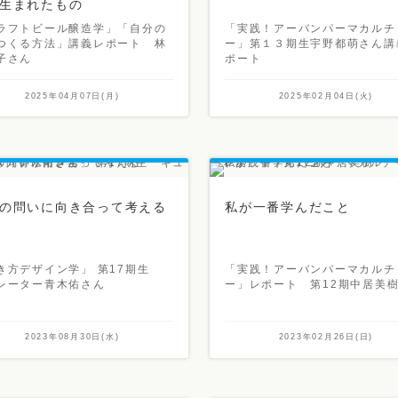
生まれたもの
ラフトビール醸造学」「自分の
「実践！アーバンパーマカルチ
つくる方法」講義レポート 林
ー」第１３期生宇野都萌さん講
子さん
ポート
2025年04月07日(月)
2025年02月04日(火)
の問いに向き合って考える
私が一番学んだこと
き方デザイン学」 第17期生
「実践！アーバンパーマカルチ
レーター青木佑さん
ー」レポート 第12期中居美
2023年08月30日(水)
2023年02月26日(日)