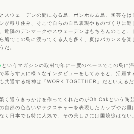
とスウェーデンの間にある島、ボンホルム島。陶芸をは
ンが移り住み、そこで自らの自己表現やものづくりに勤
、近隣のデンマークやスウェーデンはもちろんのこと、
ら船でこの島に渡ってくる人も多く、夏はバカンスを楽
うだ。
y
というマガジンの取材で年に一度のペースでこの島に
で暮らす人に様々なインタビューをしてみると、活躍す
も共通する精神は「WORK TOGETHER」だといえる
繁く通うきっかけを作ってくれたのがOh Oakという陶
の自然の色合いやテクスチャーを表現したカップやお皿
なく日本でも特に人気で、その美しさには国境線はない