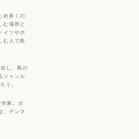
じめ多くの
しむ場所と
ドイツやポ
しむ人で島
滞在し、島の
るジャンル
だろう。
芸作家。ボ
は、デンマ
。