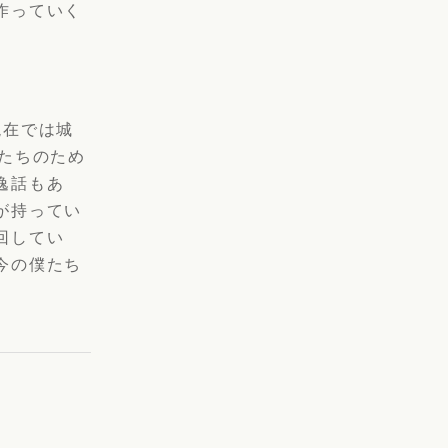
作っていく
現在では城
たちのため
逸話もあ
が持ってい
回してい
今の僕たち