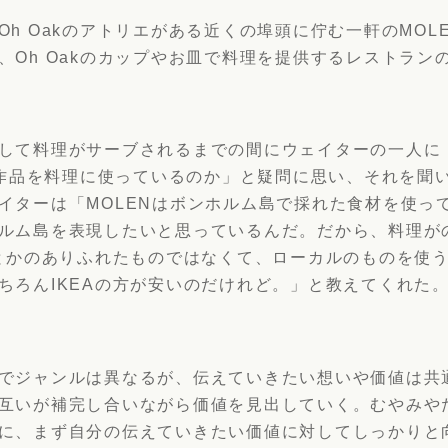
Oh Oakのアトリエがある近くの埠頭に佇む一軒のMOL
、Oh Oakのカップやお皿で料理を提供するレストラン
して料理がサーブされるまでの間にウェイターの一人に
kの作品を料理に使っているのか」と疑問に思い、それを聞
イターは「MOLENはボンホルム島で採れた食材を使っ
ルム島を表現したいと思っているんだ。だから、料理が
Aとかのありふれたものではなくて、ローカルのものを使
ちろんIKEAの方が安いのだけれど。」と教えてくれた
でジャンルは異なるが、伝えていきたい想いや価値は共
互いが補完し合いながら価値を見出していく。むやみや
に、まず自分の伝えていきたい価値に対してしっかりと