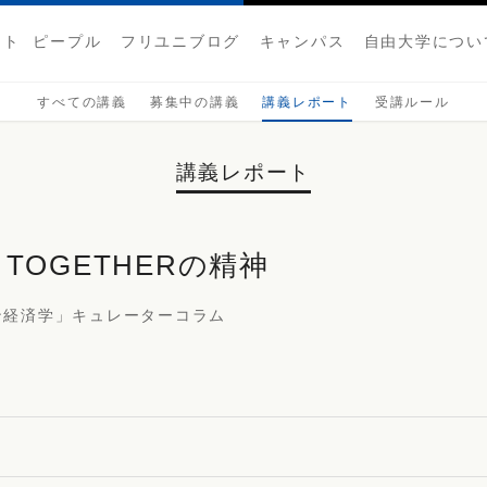
クト
ピープル
フリユニブログ
キャンパス
自由大学につい
すべての講義
募集中の講義
講義レポート
受講ルール
講義レポート
 TOGETHERの精神
ン経済学」キュレーターコラム