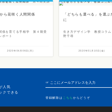
から花咲く人間関係
「どちらも選べる」を選ぶ
に
関係を育てる手相学 第４期受
生き方デザイン学 教授コラム
レポート
野千尋
2020年04月06日(月)
2020年01月10日(金)
が人気
ックできる
登録解除は
こちら
からどうぞ