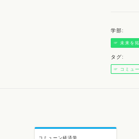
学部
:
☞ 未来を
タグ
:
☞ コミュ
コミューン経済学