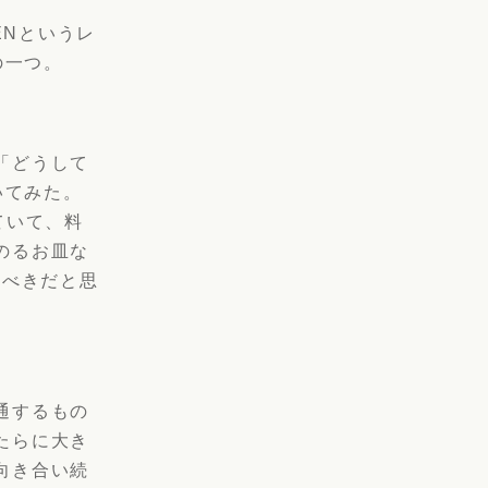
ENというレ
の一つ。
「どうして
いてみた。
ていて、料
のるお皿な
うべきだと思
。
通するもの
たらに大き
向き合い続