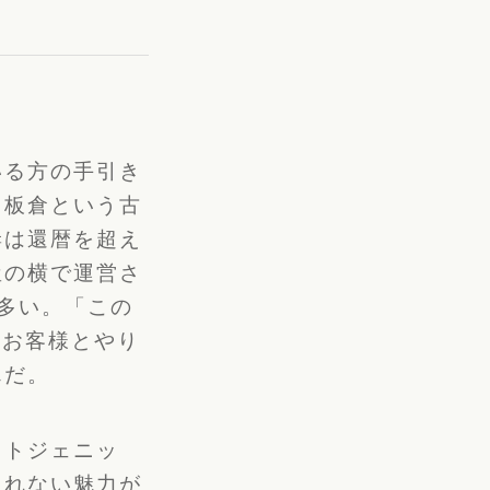
いる方の手引き
。
板倉という古
妻は還暦を超え
屋の横で運営さ
多い。「
この
のお客様とやり
んだ。
ォトジェニッ
きれない魅力が