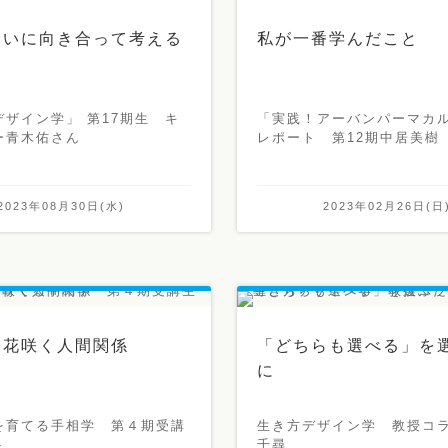
問いに向き合って考える
私が一番学んだこと
ザイン学」 第17期生 キ
「実践！アーバンパーマカ
ー青木佑さん
レポート 第12期中居美樹
2023年08月30日(水)
2023年02月26日(日
ら花咲く人間関係
「どちらも選べる」を
に
を育てる手相学 第４期受講
生き方デザイン学 教授コ
ト
千尋