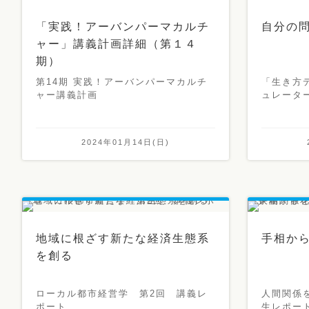
「実践！アーバンパーマカルチ
自分の
ャー」講義計画詳細（第１４
期）
第14期 実践！アーバンパーマカルチ
「生き方デ
ャー講義計画
ュレータ
2024年01月14日(日)
地域に根ざす新たな経済生態系
手相か
を創る
ローカル都市経営学 第2回 講義レ
人間関係
ポート
生レポー