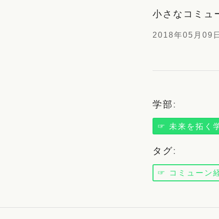
小さなコミュ
2018年05月09
学部
:
☞ 未来を拓く
タグ
:
☞ コミューン