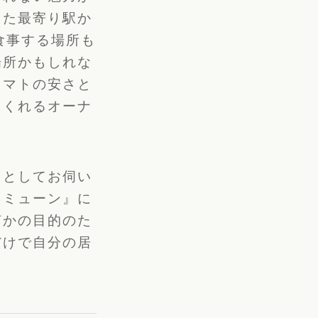
えた最寄り駅か
食事する場所も
場所かもしれな
トマトの安さと
てくれるオーナ
」
としてお伺い
コミューン』
に
何かの目的のた
だけで自分の居