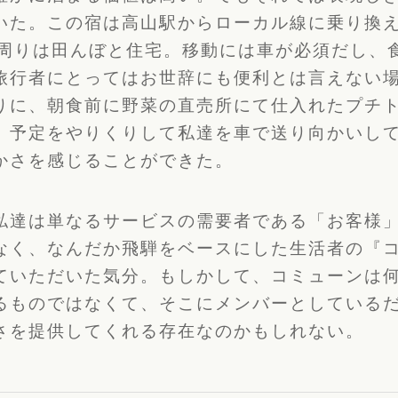
いた。
この宿は高山駅からローカル線に乗り換
周りは田んぼと住宅。移動には車が必須だし、
旅行者にとってはお世辞にも便利とは言えない
りに、
朝食前に野菜の直売所にて仕入れたプチ
、
予定をやりくりして私達を車で送り向かいし
かさを感じることができた。
私達は単なるサービスの需要者である「お客様
なく、
なんだか飛騨をベースにした生活者の『
ていただいた気分。もしかして、
コミューンは
るものではなくて、
そこにメンバーとしている
さを提供し
てくれる存在なのかもしれない。