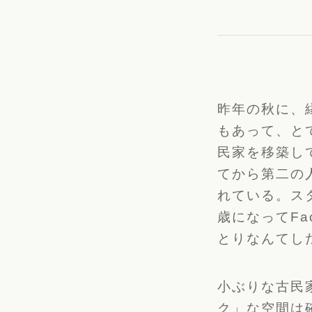
昨年の秋に、
もあって、
と
民家を移築し
てから第二の
れている。
ス
歳になってFa
とりなんてし
小ぶりな古民
ク」な空間は