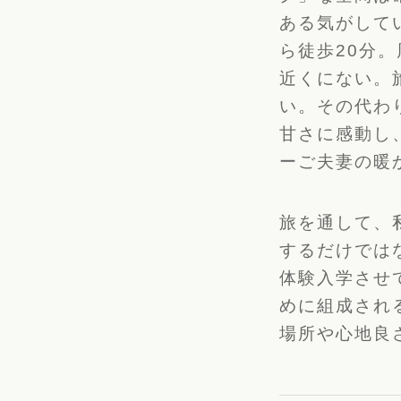
ある気がして
ら徒歩20
分。
近くにない。
い。
その代わ
甘さに感動
し
ーご夫
妻の暖
旅を通して、
するだけでは
体験入学させ
めに組成され
場所や心地良