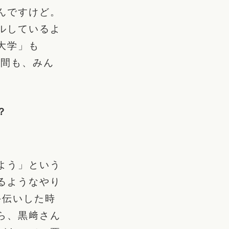
んですけど。
ルしているよ
大学」も
人間も、みん
？
よう」という
るようなやり
手伝いした時
ら、黒﨑さん