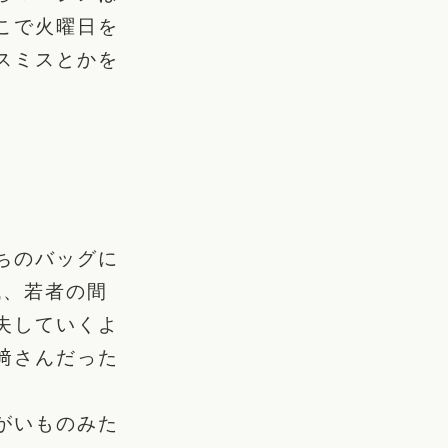
こで火曜日を
スミスとかを
。
ちのバッグに
代、若者の間
失していくよ
﨑さんだった
がいものみた