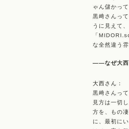
ゃん儲かって
黒﨑さんって
うに見えて、
「MIDOR
な全然違う雰
――なぜ大西
大西さん：
黒﨑さんって
見方は一切し
方を、もの凄
に、最初にい