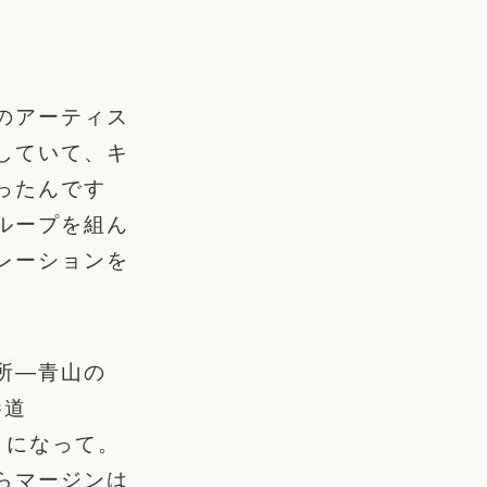
のアーティス
していて、キ
ったんです
ループを組ん
レーションを
所―青山の
参道
とになって。
らマージンは