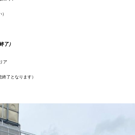
い）
終了）
リア
販売終了となります）