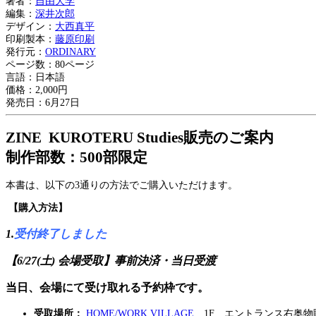
著者：
自由大学
編集：
深井次郎
デザイン：
大西真平
印刷製本：
藤原印刷
発行元：
ORDINARY
ページ数：80ページ
言語：日本語
価格：2,000円
発売日：6月27日
ZINE KUROTERU Studies販売のご案内
制作部数：
500部限定
本書は、以下の3通りの方法でご購入いただけます。
.
【購入方法】
1.
受付終了しました
【6/27(土) 会場受取】事前決済・当日受渡
当日、会場にて受け取れる予約枠です。
受取場所：
HOME/WORK VILLAGE
1F エントランス右奥物