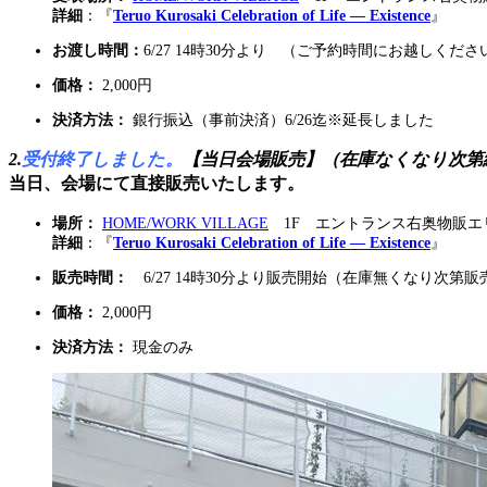
詳細
：『
Teruo Kurosaki Celebration of Life — Existence
』
お渡し時間：
6/27 14時30分より （ご予約時間にお越しくださ
価格：
2,000円
決済方法：
銀行振込（事前決済）6/26迄※延長しました
2.
受付終了しました。
【当日会場販売】（在庫なくなり次第
当日、会場にて直接販売いたします。
場所：
HOME/WORK VILLAGE
1F エントランス右奥物販エ
詳細
：『
Teruo Kurosaki Celebration of Life — Existence
』
販売時間：
6/27 14時30分より販売開始（在庫無くなり次第
価格：
2,000円
決済方法：
現金のみ