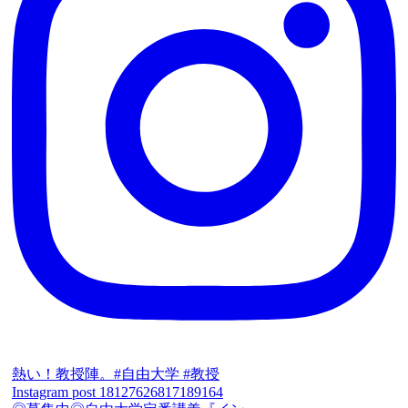
熱い！教授陣。#自由大学 #教授
Instagram post 18127626817189164