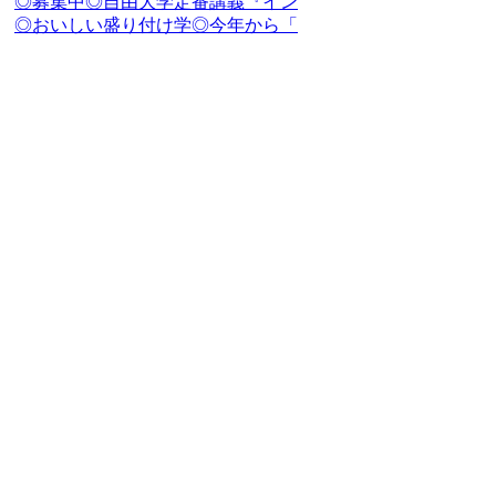
◎募集中◎自由大学定番講義『イン
◎おいしい盛り付け学◎今年から「