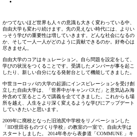
かつてないほど世界も人々の意識も大きく変わっている中、
自由大学も変わり続けます。先の見えない時代には、よりい
っそう学びの重要性は増していきます。どんな社会になるの
か、そして一人一人がどのように貢献できるのか。好奇心は
尽きません。
自由大学のコアはキュレーション。自ら問題を設定をして、
学びの状況をつくることです。受講したメンバーが事を起こ
したり、新しい自分になる発射台として機能してきました。
中世ヨーロッパの大学の起源にインスピレーションを受け創
立した自由大学は、「世界中がキャンパスだ」と意気込み海
外含めて至るところで講義を企ててきました。これからも場
所を越え、人生をより深く変えるような学びにアップデート
していきたいと思います。
2009年に廃校となった旧池尻中学校をリノベーションした
「IID世田谷ものづくり学校」の教室の一室で、自由大学は
スタートしました。 2014年冬から表参道「COMMUNE 」キ