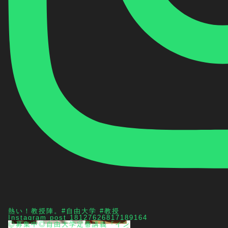
熱い！教授陣。#自由大学 #教授
Instagram post 18127626817189164
◎募集中◎自由大学定番講義『イン