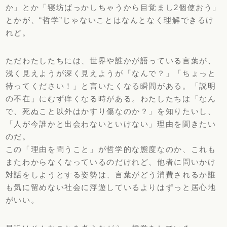
か」とか「
寝坊ばっかしちゃうから目覚まし2個使おう」
とかが、“哲学”
じゃないことはなんとなく理解できるけ
れど。
ただわたしたちには、世界や誰かが語っている言葉が、
浅く見えようが深く見えようが「なんで？」「
ちょっと
待ってください！」と言いたくなる瞬間がある。「
説明
の不在」にむず痒くなる時がある。わたしたちは「なん
で、
死ぬこと以外はかすり傷なのか？」を知りたいし、
「
人が今誰かと出会わないといけない」理由を聞きたい
のだ。
この「理由を問うこと」が哲学的な態度なのか、
これも
またわからなくなっているのだけれど、
他者に問いかけ
対話をしようとする姿勢は、
言葉がどう消費されるか誰
も気に留めない社会に浮遊しているより
はずっと居心地
がいい。