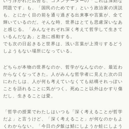
いう浮かれた広告も、コメンテーターの「
これは深刻な
問題です」も、「国民のためです」
という政治家の演説
も、
とにかく目の前を通り過ぎる出来事や言葉が、
全て
輝いているのだ。そんな時、
世界はとても思慮深いなあ
と感じる。「
みんなそれぞれ深く考えて哲学して生きて
いるんだなあ」
と急に感動する。
でも次の日起きると世界は、
浅い言葉が上滑りするどう
しようもない場所になっている。
どちらが本物の世界なのか、哲学がなんなのか、
最近わ
からなくなってきた。
人がみんな哲学者に見えた次の日
にわたしは、
人が何も考えていなくても結構それっぽい
ことを語れることに気が
つく。死ぬこと以外はかすり傷
だし、生きることは愛。
「哲学の授業でわたしはいつも「深く考えることが哲学
だよ」
と言うけど、「深く考えること」が何なのかもよ
くわからない。「
今日の夕飯は鯖にしようか鮭にしよう