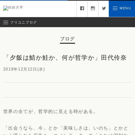
コラム
facebook
instagram
twitter
MENU
お問い合わせ
クリエイティブチーム日記
お知らせ
フリユニブログ
ブログ
「夕飯は鯖か鮭か、何が哲学か」田代伶奈
2018年12月12日(水)
世界の全てが、哲学的に見える時がある。
「出会うなら、今」とか「美味しさは、いのち」
とかと