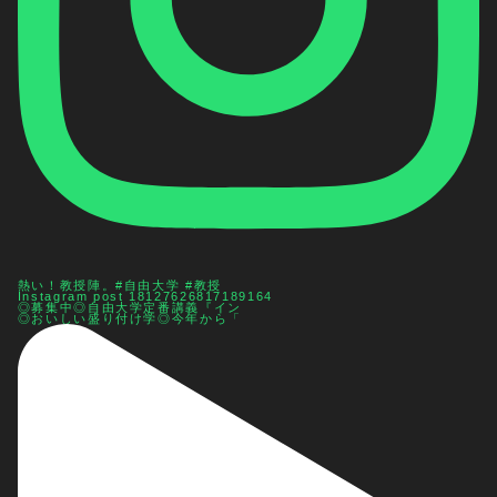
熱い！教授陣。#自由大学 #教授
Instagram post 18127626817189164
◎募集中◎自由大学定番講義『イン
◎おいしい盛り付け学◎今年から「