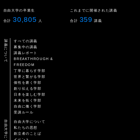
自由大学の卒業生
これまでに開催された講義
30,805
359
合計
人
合計
講義
講義について
すべての講義
募集中の講義
講義レポート
BREAKTHROUGH &
FREEDOM
丁寧に暮らす学部
世界と繋がる学部
個性を磨く学部
創り伝える学部
日本を楽しむ学部
未来を拓く学部
自由に働く学部
受講ルール
自由大学について
自由大学について
私たちの思想
創立者のことば
イベント