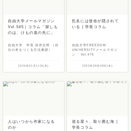
自由大学メールマガジン
氏名には使命が隠されて
Vol.545｜コラム「探しも
いる | 学長コラム
のは、けもの道の先に」
自由大学 学長 深井次郎 （自
自由大学FREEDOM
分の本をつくる方法教授）
UNIVERSITYメールマガジ
ン Vol.475
2024年01月11日(木)
2022年09月08日(木)
人はいつから作家になる
巡る星々、取り囲む海 |
のか
学長コラム