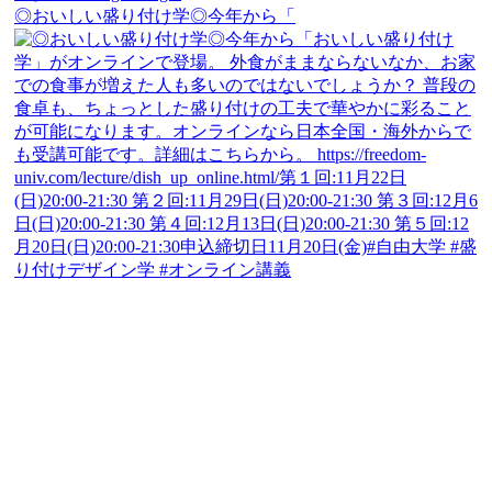
◎おいしい盛り付け学◎今年から「