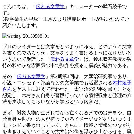
こんにちは、「
伝わる文章学
」キュレーターの武石綾子で
す。
3期卒業生の早坂一王さんより講義レポートが届いたのでご
紹介いたします。
プロのライターとは文章をどのように考え、どのように文章
を書くのであろうか。文章をうまく書けるようになりたいと
いう思いで受講した「
伝わる文章学
」は、鈴木収春教授が独
特の和やかな雰囲気の中で熱弁を振るう講義が魅力である。
その「
伝わる文章学
」第3期第3回は、太宰治研究家であり、
小説・エッセイ・評論などの文筆業でも活躍される
木村綾子
さん
をゲストに迎えて行われた。太宰治の記事を書くことを
想定し、木村さん自身が普段行っている情報収集と整理の方
法を実演してもらいながら学ぶという内容だ。
まず、対象人物が生まれてから亡くなるまでの出来事や、自
分自身や世の中の人が持っているイメージなどを思いつくま
まドンドン書き出していく。さらに、情報と情報のつながり
を書き加えていくことで太宰治の像を浮かび上がらせる。黒