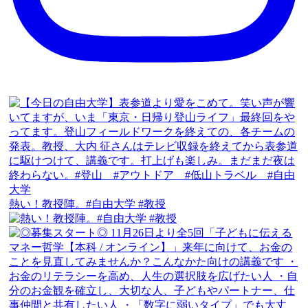
熱い！教授陣。#自由大学 #教授