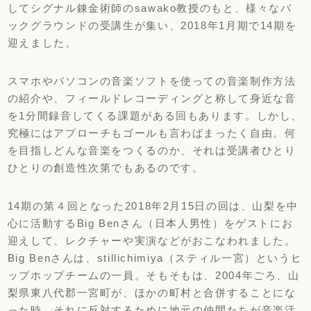
してシグナル錬金術師のsawako教授のもと、様々なバ
ックグラウンドの受講生が集い、2018年1月期で14期を
迎えました。
スマホやパソコンの音楽ソフトを使っての音楽制作方法
の紹介や、フィールドレコーディングと称して身近な音
を1分間録音してくる課題がある回もあります。しかし、
究極にはアプローチもゴールも言わばまったく自由。何
を目指しどんな音楽をつくるのか、それは受講者ひとり
ひとりの創造性次第でもあるのです。
14期の第４回となった2018年2月15日の回は、山梨を中
心に活動するBig Benさん（日本人男性）をゲストにお
迎えして、レクチャーや実演などがおこなわれました。
Big Benさんは、stillichimiya（スティル一宮）というヒ
ップホップチームの一員。そもそもは、2004年ごろ、山
梨県東八代郡一宮町が、ほかの町村と合併することにな
った時、それに反対するために地元の仲間たちが音楽活