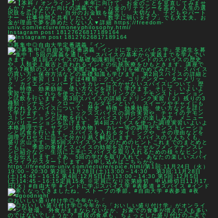
Instagram post 18127626817189164
◎募集中◎自由大学定番講義『イン
◎おいしい盛り付け学◎今年から「