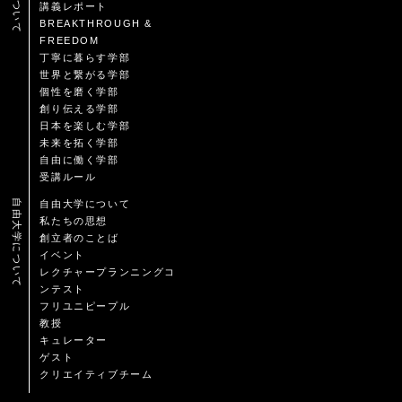
講義レポート
BREAKTHROUGH &
FREEDOM
丁寧に暮らす学部
世界と繋がる学部
個性を磨く学部
創り伝える学部
日本を楽しむ学部
未来を拓く学部
自由に働く学部
受講ルール
自由大学について
自由大学について
私たちの思想
創立者のことば
イベント
レクチャープランニングコ
ンテスト
フリユニピープル
教授
キュレーター
ゲスト
クリエイティブチーム