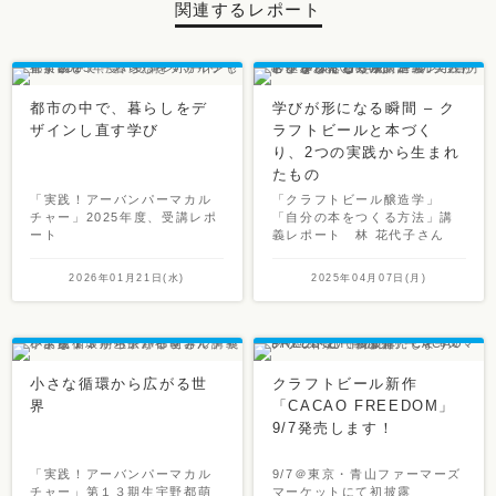
関連するレポート
都市の中で、暮らしをデ
学びが形になる瞬間 – ク
ザインし直す学び
ラフトビールと本づく
り、2つの実践から生まれ
たもの
「実践！アーバンパーマカル
「クラフトビール醸造学」
チャー」2025年度、受講レポ
「自分の本をつくる方法」講
ート
義レポート 林 花代子さん
2026年01月21日(水)
2025年04月07日(月)
小さな循環から広がる世
クラフトビール新作
界
「CACAO FREEDOM」
9/7発売します！
「実践！アーバンパーマカル
9/7＠東京・青山ファーマーズ
チャー」第１３期生宇野都萌
マーケットにて初披露