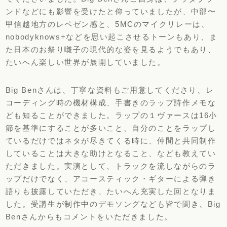
ンドなどにも影響を受けたと仰っていましたが、中部〜
甲信越地方のレペゼン感と、5MCのマイクリレーは、
nobodyknows+などを思い起こさせるトーンもあり、ま
た日本のお祭り囃子の現代的な姿を見るようでもあり、
たいへん楽しい世界が展開していました。
Big Benさんは、丁寧な資料もご用意してくださり、レ
コーディング時の機材構成、手書きのラップ詩作メモな
ども知ることができました。ラップの１ヴァースは16小
節を基準にすることが多いこと、自分のことをラップし
ているだけではネタが尽きてくる時に、仲間と共同制作
していることは大きな助けとなること、なども教えてい
ただきました。実演として、トラックを流しながらのラ
ップだけでなく、アコースティック・ギターによる弾き
語りも披露していただき、たいへん充実した回となりま
した。受講生が制作中のデモソングなども皆で聞き、Big
Benさんからもコメントをいただきました。