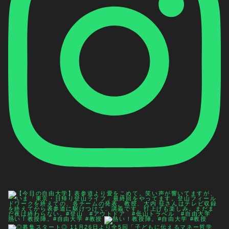
熱い！教授陣。#自由大学 #教授