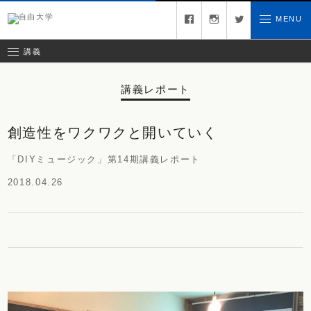
募集中の講義
facebook
instagram
twitter
MENU
お問い合わせ
講義レポート
受講ルール
講義
講義レポート
創造性をワクワクと開いていく
「DIYミュージック」第14期講義レポート
2018.04.26