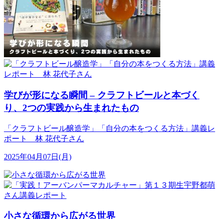
学びが形になる瞬間 – クラフトビールと本づく
り、2つの実践から生まれたもの
「クラフトビール醸造学」「自分の本をつくる方法」講義レ
ポート 林 花代子さん
2025年04月07日(月)
小さな循環から広がる世界