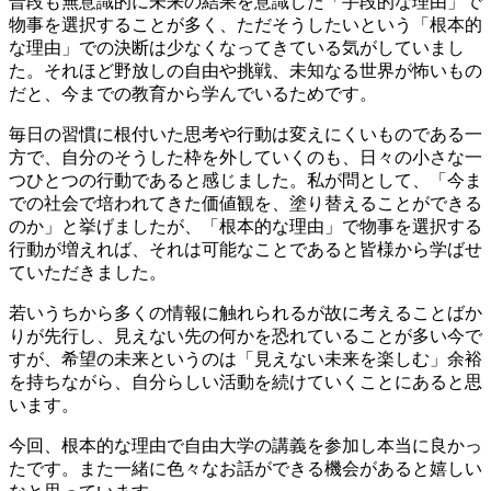
普段も無意識的に未来の結果を意識した「手段的な理由」で
物事を選択することが多く、ただそうしたいという「根本的
な理由」での決断は少なくなってきている気がしていまし
た。それほど野放しの自由や挑戦、未知なる世界が怖いもの
だと、今までの教育から学んでいるためです。
毎日の習慣に根付いた思考や行動は変えにくいものである一
方で、自分のそうした枠を外していくのも、日々の小さな一
つひとつの行動であると感じました。私が問として、「今ま
での社会で培われてきた価値観を、塗り替えることができる
のか」と挙げましたが、「根本的な理由」で物事を選択する
行動が増えれば、それは可能なことであると皆様から学ばせ
ていただきました。
若いうちから多くの情報に触れられるが故に考えることばか
りが先行し、見えない先の何かを恐れていることが多い今で
すが、希望の未来というのは「見えない未来を楽しむ」余裕
を持ちながら、自分らしい活動を続けていくことにあると思
います。
今回、根本的な理由で自由大学の講義を参加し本当に良かっ
たです。また一緒に色々なお話ができる機会があると嬉しい