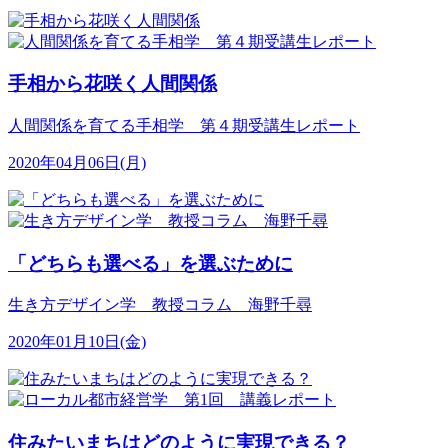
手相から花咲く人間関係
人間関係を育てる手相学 第４期受講生レポート
2020年04月06日(月)
「どちらも選べる」を選ぶために
生き方デザイン学 教授コラム 海野千尋
2020年01月10日(金)
住みたいまちはどのように実現できる？