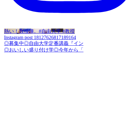
熱い！教授陣。#自由大学 #教授
Instagram post 18127626817189164
◎募集中◎自由大学定番講義『イン
◎おいしい盛り付け学◎今年から「