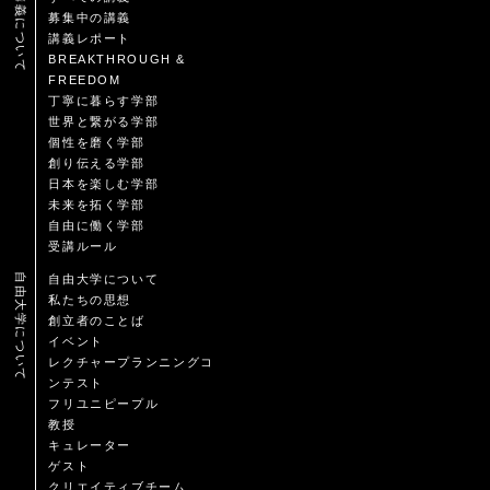
講義について
募集中の講義
講義レポート
BREAKTHROUGH &
FREEDOM
丁寧に暮らす学部
世界と繋がる学部
個性を磨く学部
創り伝える学部
日本を楽しむ学部
未来を拓く学部
自由に働く学部
受講ルール
自由大学について
自由大学について
私たちの思想
創立者のことば
イベント
レクチャープランニングコ
ンテスト
フリユニピープル
教授
キュレーター
ゲスト
クリエイティブチーム