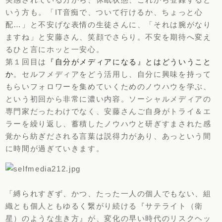
いう方も。「IT音痴で、ついて行けるか、ちょっと心
配…」と不安げな表情の生徒さんに、「それは腕がなり
ますね」と安藤さん、笑顔でさらり。不安を期待へ変え
るひと言にホッと一安心。
第１回目は
『自分がメディアになる』とはどういうこと
か
。セルフメディアをどう活用し、自分に興味を持って
もらいフォロワーを集めていくためのノウハウを学ぶ、
という初回から非常に濃い内容。ソーシャルメディアの
専門家だったわけでなく、安藤さんご自身がトライ＆エ
ラーを繰り返し、蓄積したノウハウと研ぎすまされた感
覚から紡ぎだされる言葉は説得力があり、あっという間
に時間が過ぎていきます。
「縛られすぎず、かつ、たった一人の個人でもない、組
織とも個人ともゆるく繋がり続ける『サテライト（衛
星）のような生き方』が、変化の早い時代のリスクヘッ