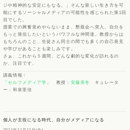
ジや精神的な安定にもなる。」そんな新しい生き方を可
能にするソーシャルメディアの可能性を感じられた第1回
目でした。
授業での興奮覚めやらないまま、懇親会へ突入。自分を
もっと発信したいというパワフルな仲間達。教授からは
もちろんのこと、生徒さん同士の間でも多くの自己発見
や学びがあることも楽しみです。
さぁ、これから５週間、どんな劇的な変化が訪れるの
か、注目です。
講義情報：
「セルフメディア学」
教授：
安藤美冬
キュレータ
ー：和泉里佳
個人が主役になる時代、自分がメディアになる
2011年11月11日(金)