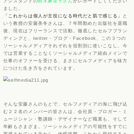
アシスタントの
鈴木麻里子さん
がレポートしてください
ました。
「これからは個人が主役になる時代だと肌で感じる」
と
いう教授の安藤美冬さんは、７年間勤めた出版社を退職
後、現在はフリーランスで活動。徹底したセルフブラン
ディングと、twitter・ブログ・Facebook、この３つの
ソーシャルメディアそれぞれを役割別に使いこなし、今
では営業することなくソーシャルメディア経由メインで
仕事のオファーを受ける、まさにセルフメディアを味方
につけた生き方をされています。
そんな安藤さんのもとで、セルフメディアの海に飛び込
む２２名のメンバーの皆さんは、会社員・ブロガー・ミ
ュージシャン・塾講師・デザイナーなど職業も、そして
年齢もさまざま。ソーシャルメディアの可能性をすでに
実感されている方から、休眠状態、これから登録すると