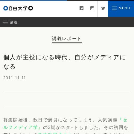
募集中の講義
facebook
instagram
twitter
MENU
お問い合わせ
講義レポート
受講ルール
講義
講義レポート
個人が主役になる時代、自分がメディアに
なる
2011.11.11
募集開始後、数日で満員になってしまう、人気講義
『セ
ルフメディア学』
の2期がスタ−トしました。その初回を