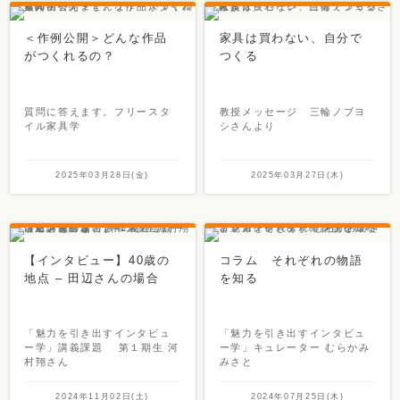
＜作例公開＞どんな作品
家具は買わない、自分で
がつくれるの？
つくる
質問に答えます。フリースタ
教授メッセージ 三輪ノブヨ
イル家具学
シさんより
2025年03月28日(金)
2025年03月27日(木)
【インタビュー】40歳の
コラム それぞれの物語
地点 – 田辺さんの場合
を知る
「魅力を引き出すインタビュ
「魅力を引き出すインタビュ
ー学」講義課題 第１期生 河
ー学」キュレーター むらかみ
村翔さん
みさと
2024年11月02日(土)
2024年07月25日(木)