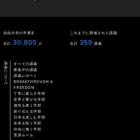
自由大学の卒業生
これまでに開催された講義
30,805
359
合計
人
合計
講義
講義について
すべての講義
募集中の講義
講義レポート
BREAKTHROUGH &
FREEDOM
丁寧に暮らす学部
世界と繋がる学部
個性を磨く学部
創り伝える学部
日本を楽しむ学部
未来を拓く学部
自由に働く学部
受講ルール