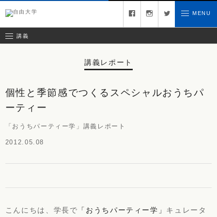
募集中の講義
facebook
instagram
twitter
MENU
お問い合わせ
講義レポート
受講ルール
講義
講義レポート
個性と季節感でつくるスペシャルおうちパ
ーティー
「おうちパーティー学」講義レポート
2012.05.08
こんにちは、学長で
「おうちパーティー学」
キュレータ