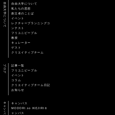
自由大学について
自由大学について
私たちの思想
創立者のことば
イベント
レクチャープランニングコ
ンテスト
フリユニピープル
教授
キュレーター
ゲスト
クリエイティブチーム
ブログ
記事一覧
フリユニピープル
イベント
コラム
クリエイティブチーム日記
お知らせ
キャンパス
キャンパス
MODORI.so IKEJIRIキ
ャンパス