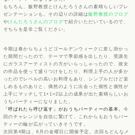
もちろん、飯野教授とけんたろうさんの素晴らしいプレ
ゼンテーションも。その辺りの詳細は
飯野教授のブログ
や
けんたろうさんのブログ
で紹介いただいているので、
そちらを是非ご覧ください。
今期は春からちょうどゴールデンウィークに差し掛かっ
た期間だったので、テーマで季節感を出したり、受講生
にガラスアーティストの方がいらっしゃったので、彼女
の作品を使って盛りつけをしたり、料理上手の人が多か
ったのでレベルの高いお料理もあり、シンプルだけど楽
しめるものありと、偶然のように出会った個性と個性が
上手にマッチして1+1=2以上の成果が出た素晴らしいお
うちパーティーになりました。
「呼ばれたら呼び返す」がおうちパーティーの基本。
今
回のチャレンジを自信に繋げて、これからもおうちパー
ティーの輪が広がっていきそうです。
次回第4期は、6月の金曜日に開催予定。次回もどんなメ