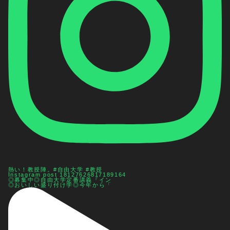
熱い！教授陣。#自由大学 #教授
Instagram post 18127626817189164
◎募集中◎自由大学定番講義『イン
◎おいしい盛り付け学◎今年から「