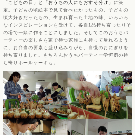
「こどもの日」と「おうちの人にもおすそ分け」
に決
定。子どもの頃絵本で見て食べたかったもの、子どもの
頃大好きだったもの、生まれ育った土地の味、いろいろ
なインスピレーションを受けて、各自1品持ち寄ったりそ
の場で一緒に作ることにしました。そしてこのおうちパ
ーティーの楽しさを家で待つ家族にも持って帰れるよう
に、お弁当の要素も盛り込みながら、自慢のおにぎりを
持ち寄りました。もちろんおうちパーティー学恒例の持
ち寄りホールケーキも。