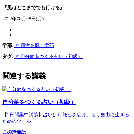
『風はどこまででも行ける』
2022年08月08日(月)
学部
:
☞ 個性を磨く学部
タグ
:
☞ 自分軸をつくる占い（初級）
関連する講義
自分軸をつくる占い（初級）
【2日間集中講義】占いは可能性を広げ、より自由に生きる
ためのツール
この講義は