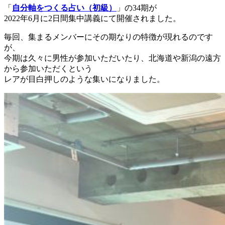
「
自分軸をつくる占い（初級）
」の34期が
2022年6月に2日間集中講義にて開催されました。
毎回、集まるメンバーにその期なりの特徴が現れるのです
が、
今期は久々に男性が参加いただいたり、北海道や新潟の遠方
から参加いただくという
レアが目白押しのような集いになりました。