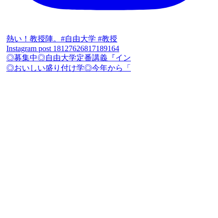
熱い！教授陣。#自由大学 #教授
Instagram post 18127626817189164
◎募集中◎自由大学定番講義『イン
◎おいしい盛り付け学◎今年から「