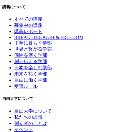
講義について
すべての講義
募集中の講義
講義レポート
BREAKTHROUGH & FREEDOM
丁寧に暮らす学部
世界と繋がる学部
個性を磨く学部
創り伝える学部
日本を楽しむ学部
未来を拓く学部
自由に働く学部
受講ルール
自由大学について
自由大学について
私たちの思想
創立者のことば
イベント