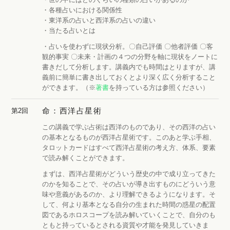
・各種占いにおける関係性
・東洋系の占いと西洋系の占いの違い
・当たる占いとは
・占いを使わずに現状分析。〇自己評価 〇他者評価 〇客
観的事実 〇未来・計画の４つの分野を軸に現状をノートに
書きだして分析します。講義内でも時間はとりますが、講
義前に簡単に書き出しておくとより深く広く分析すること
ができます。（※
著書
を持っている方は参照ください）
命：西洋占星術
第2回
この講義で学ぶ占術は西洋のものであり、その西洋の占い
の基本となるものが西洋占星術です。このあと学ぶ手相、
タロットカードはすべて西洋占星術の考え方、体系、要素
で読み解くことができます。
まずは、西洋占星術がどういう歴史の中で成り立ってきた
のかを知ることで、その占いが導き出すものにどういう意
味や意義があるのか、より理解できるようになります。そ
して、何より基本となる自分の生まれた時間の惑星の配置
図であるホロスコープを読み解いていくことで、自分のも
ともと持っているとされる資質や才能を発見していきま