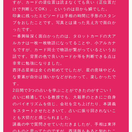
すが、カードの逆位置は読まなくても良い（正位置だ
けで判断してOK）、というのは目から鱗でした。
印象に残ったエピソードは手相の時間に手形のスタン
プをおしたことです。写真とは違った見え方で面白か
ったです。
一番興味深く面白かったのは、タロットカードの大ア
ルカナは一枚一枚物語になってることや、小アルカナ
もですが、カード同士で物語が繋がっているというお
話です。背景の色で良いカードか等を判断できる点は
非常に勉強になりました。
西洋占星術は全くの初めてでしたが、星の意味やどん
な要素が自分は強いかなどがわかって、楽しかったで
す。
2日間で3つの占いを学ぶことができたのがすごい！
占いに精通している教授でも、大殺界のときにご自身
のバイオリズムを信じ、会社を立ち上げたり、本講義
をスタートさせたときいて、占いに振り回されないこ
とも大切だと感じられました。
講義の中で質問させていただきましたが、手相は東洋
のものと思ってたのですが、西洋版もあると知れたこ