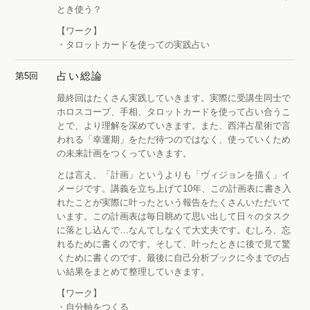
とき使う？
【ワーク】
・タロットカードを使っての実践占い
占い総論
第5回
最終回はたくさん実践していきます。実際に受講生同士で
ホロスコープ、手相、タロットカードを使って占い合うこ
とで、より理解を深めていきます。また、西洋占星術で言
われる「幸運期」をただ待つのではなく、使っていくため
の未来計画をつくっていきます。
とは言え、「計画」というよりも「ヴィジョンを描く」イ
メージです。講義を立ち上げて10年、この計画表に書き入
れたことが実際に叶ったという報告をたくさんいただいて
います。この計画表は毎日眺めて思い出して日々のタスク
に落とし込んで…なんてしなくて大丈夫です。むしろ、忘
れるために書くのです。そして、叶ったときに後で見て驚
くために書くのです。最後に自己分析ブックに今までの占
い結果をまとめて整理していきます。
【ワーク】
・自分軸をつくる