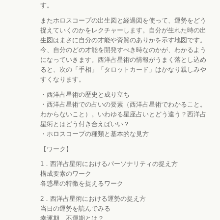
す。
またホロスコープの出生図と経過図を使って、運勢をどう
捉えていくのかをレクチャーします。自分が生れた時の出
生図はまさに自分の才能や資質のありかを示す地図です。
今、自分のどの才能を開発すべき時なのかが、わかるよう
になっていきます。西洋占星術の情報がうまく落とし込め
ると、次の「手相」「タロットカード」はかなり親しみや
すくなります。
・西洋占星術の歴史と成り立ち
・西洋占星術での占いの要素（西洋占星術でわかること。
わからないこと）。いわゆる星座占いとどう違う？西洋占
星術とはどう付き合えばいい？
・ホロスコープの種類と基本的な見方
【ワーク】
1．西洋占星術におけるパーソナリティの捉え方
構成要素のワーク
各惑星の特徴を捉えるワーク
2．西洋占星術における運勢の捉え方
当日の運勢を読んでみる
幸運期、不運期とは？