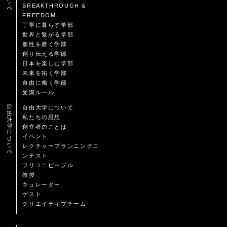
BREAKTHROUGH &
FREEDOM
丁寧に暮らす学部
世界と繋がる学部
個性を磨く学部
創り伝える学部
日本を楽しむ学部
未来を拓く学部
自由に働く学部
受講ルール
自由大学について
自由大学について
私たちの思想
創立者のことば
イベント
レクチャープランニングコ
ンテスト
フリユニピープル
教授
キュレーター
ゲスト
クリエイティブチーム