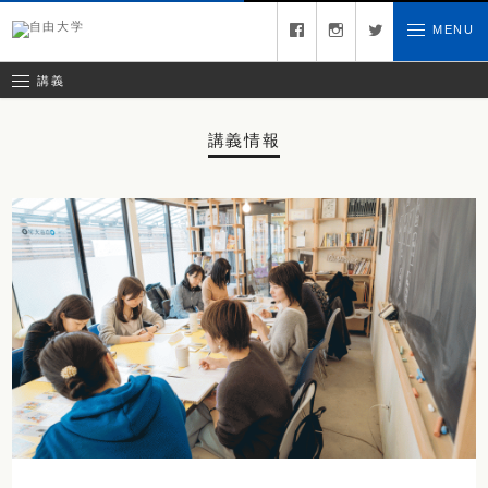
募集中の講義
facebook
instagram
twitter
MENU
お問い合わせ
講義レポート
受講ルール
講義
講義情報