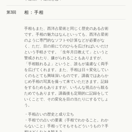
相：手相
第3回
手相もまた、西洋占星術と同じく歴史のある占術
です。手相の魅力はなんといっても、西洋占星術
のように専門的なソフトや計算などが必要がな
く、ただ、目の前にてのひらを広げればいいだけ
という手軽さです。「生年月日教えて」というと
警戒されたり、嫌がられることもありますが、
「手相観れるよ」というと、誰もが遠慮なく両手
を広げてくれます。また、手相は日々変化してい
くのもとても興味深いものです。講義ではあらか
じめ手相の写真を撮って来ていただきます。記録
をするためもありますが、いろんな視点から観る
ためでもあります。講義後も定期的に記録をして
いくことで、その変化を目の当たりにするでしょ
う。
・手相占いの歴史と成り立ち
・手相での占いの要素（手相でわかること。わか
らないこと）手相ってそもそもどういうもの？手
相はどんなとき観る？