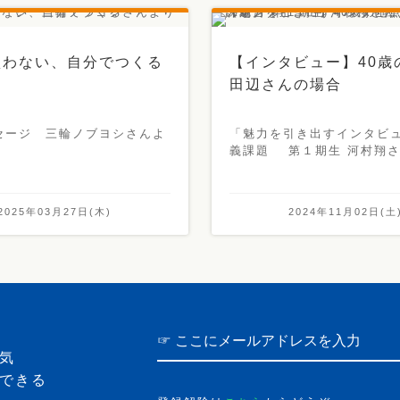
買わない、自分でつくる
【インタビュー】40歳
田辺さんの場合
セージ 三輪ノブヨシさんよ
「魅力を引き出すインタビ
義課題 第１期生 河村翔
2025年03月27日(木)
2024年11月02日(土
気
できる