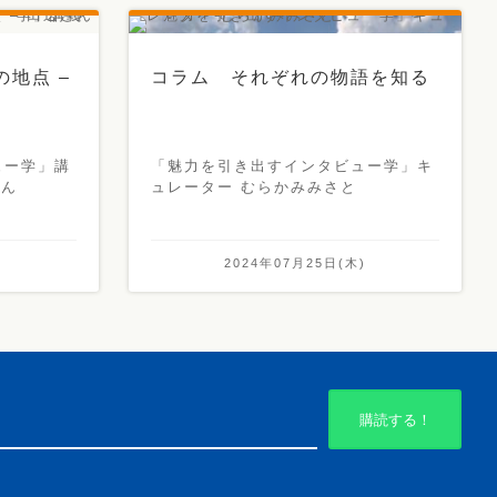
の地点 –
コラム それぞれの物語を知る
ュー学」講
「魅力を引き出すインタビュー学」キ
さん
ュレーター むらかみみさと
)
2024年07月25日(木)
購読する！