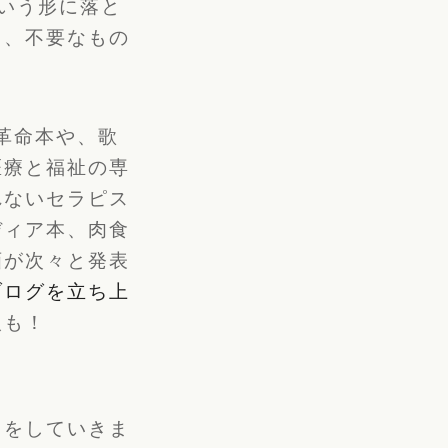
いう形に落と
し、不要なもの
革命本や、歌
医療と福祉の専
れないセラピス
ディア本、肉食
画が次々と発表
ブログを立ち上
人も！
スをしていきま