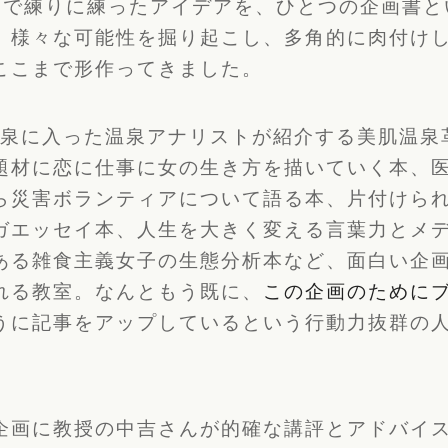
間で練りに練ったアイデアを、ひとつの企画書と
、様々な可能性を掘り起こし、多角的に肉付け
ここまで形作ってきました。
の温泉に入った温泉アナリストが紹介する美肌温泉
題材に恋に仕事に女の生き方を描いていく本、
ら災害ボランティアについて語る本、片付けら
ガエッセイ本、人生を大きく変える言葉力とメ
ある雑食主義女子の生態分析本など、面白い企
れる教室。なんともう既に、
この企画のために
うに記事をアップしているという行動力抜群の
企画に教授の中吉さんが的確な講評とアドバイ