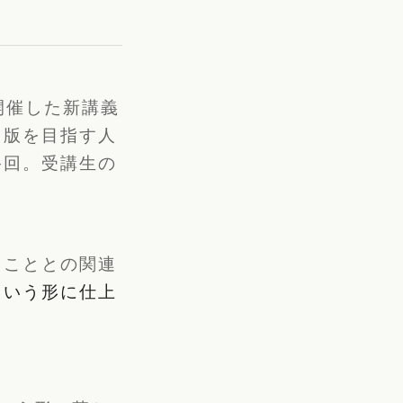
開催した新講義
出版を目指す人
終回。受講生の
ることとの関連
という形に仕上