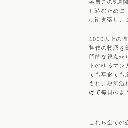
各自この5週
し込むために
は削ぎ落し、
1000以上
舞伎の物語を
門的な視点か
トのゆるマン
でも草食でも
され、熱気溢
げて
毎日のよ
これら全ての