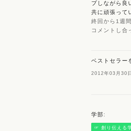
プしながら良
共に頑張って
終回から1週
コメントし合
ベストセラー
2012年03月30
学部
:
☞ 創り伝える