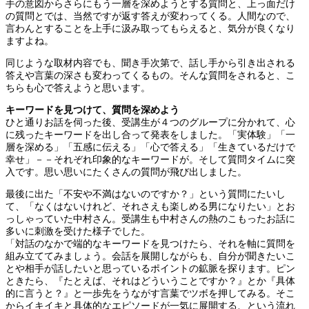
手の意図からさらにもう一層を深めようとする質問と、上っ面だけ
の質問とでは、当然ですが返す答えが変わってくる。人間なので、
言わんとすることを上手に汲み取ってもらえると、気分が良くなり
ますよね。
同じような取材内容でも、聞き手次第で、話し手から引き出される
答えや言葉の深さも変わってくるもの。そんな質問をされると、こ
ちらも心で答えようと思います。
キーワードを見つけて、質問を深めよう
ひと通りお話を伺った後、受講生が４つのグループに分かれて、心
に残ったキーワードを出し合って発表をしました。「実体験」「一
層を深める」「五感に伝える」「心で答える」「生きているだけで
幸せ」－－それぞれ印象的なキーワードが。そして質問タイムに突
入です。思い思いにたくさんの質問が飛び出しました。
最後に出た「不安や不満はないのですか？」という質問にたいし
て、「なくはないけれど、それさえも楽しめる男になりたい」とお
っしゃっていた中村さん。受講生も中村さんの熱のこもったお話に
多いに刺激を受けた様子でした。
「対話のなかで端的なキーワードを見つけたら、それを軸に質問を
組み立ててみましょう。会話を展開しながらも、自分が聞きたいこ
とや相手が話したいと思っているポイントの鉱脈を探ります。ピン
ときたら、『たとえば、それはどういうことですか？』とか『具体
的に言うと？』と一歩先をうながす言葉でツボを押してみる。そこ
からイキイキと具体的なエピソードが一気に展開する、という流れ