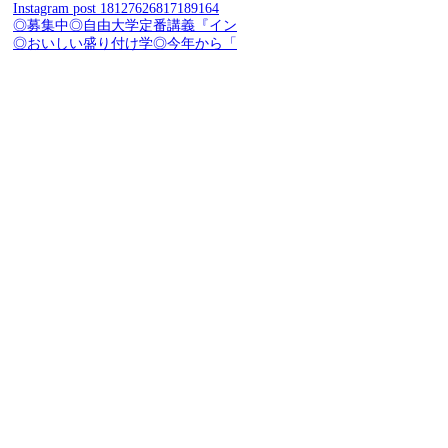
Instagram post 18127626817189164
◎募集中◎自由大学定番講義『イン
◎おいしい盛り付け学◎今年から「