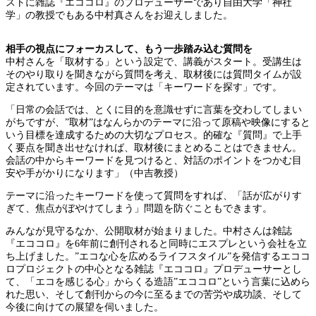
ストに雑誌『エココロ』のプロデューサーであり自由大学「神社
学」の教授でもある中村真さんをお迎えしました。
相手の視点にフォーカスして、もう一歩踏み込む質問を
中村さんを「取材する」という設定で、講義がスタート。受講生は
そのやり取りを聞きながら質問を考え、取材後には質問タイムが設
定されています。今回のテーマは「キーワードを探す」です。
「日常の会話では、とくに目的を意識せずに言葉を交わしてしまい
がちですが、”取材”はなんらかのテーマに沿って原稿や映像にすると
いう目標を達成するための大切なプロセス。的確な『質問』で上手
く要点を聞き出せなければ、取材後にまとめることはできません。
会話の中からキーワードを見つけると、対話のポイントをつかむ目
安や手がかりになります」（中吉教授）
テーマに沿ったキーワードを使って質問をすれば、「話が広がりす
ぎて、焦点がぼやけてしまう」問題を防ぐこともできます。
みんなが見守るなか、公開取材が始まりました。中村さんは雑誌
『エココロ』を6年前に創刊されると同時にエスプレという会社を立
ち上げました。”エコな心を広めるライフスタイル”を発信するエココ
ロプロジェクトの中心となる雑誌『エココロ』プロデューサーとし
て、「エコを感じる心」からくる造語”エココロ”という言葉に込めら
れた思い、そして創刊からの今に至るまでの苦労や成功談、そして
今後に向けての展望を伺いました。