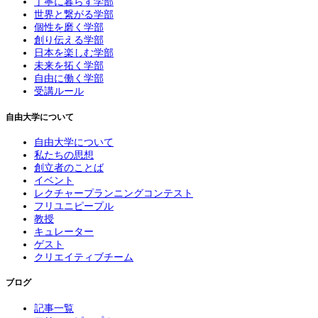
丁寧に暮らす学部
世界と繋がる学部
個性を磨く学部
創り伝える学部
日本を楽しむ学部
未来を拓く学部
自由に働く学部
受講ルール
自由大学について
自由大学について
私たちの思想
創立者のことば
イベント
レクチャープランニングコンテスト
フリユニピープル
教授
キュレーター
ゲスト
クリエイティブチーム
ブログ
記事一覧