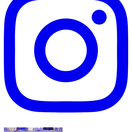
熱い！教授陣。#自由大学 #教授