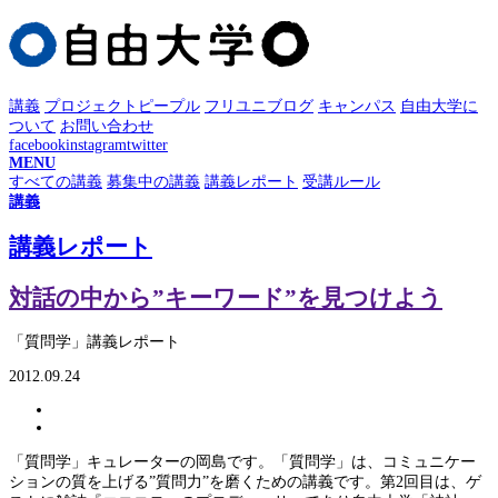
講義
プロジェクト
ピープル
フリユニブログ
キャンパス
自由大学に
ついて
お問い合わせ
facebook
instagram
twitter
MENU
すべての講義
募集中の講義
講義レポート
受講ルール
講義
講義レポート
対話の中から”キーワード”を見つけよう
「質問学」講義レポート
2012.09.24
「質問学」キュレーターの岡島です。「質問学」は、コミュニケー
ションの質を上げる”質問力”を磨くための講義です。第2回目は、ゲ