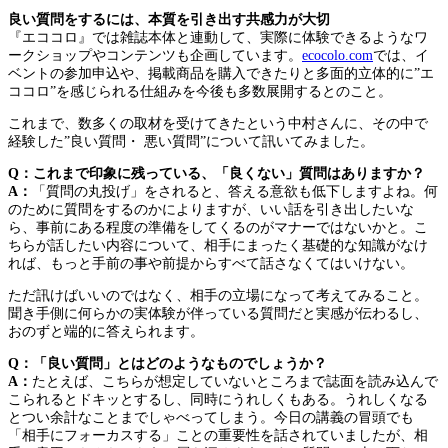
良い質問をするには、本質を引き出す共感力が大切
『エココロ』では雑誌本体と連動して、実際に体験できるようなワ
ークショップやコンテンツも企画しています。
ecocolo.com
では、イ
ベントの参加申込や、掲載商品を購入できたりと多面的立体的に”エ
ココロ”を感じられる仕組みを今後も多数展開するとのこと。
これまで、数多くの取材を受けてきたという中村さんに、その中で
経験した”良い質問・ 悪い質問”について訊いてみました。
Q：これまで印象に残っている、「良くない」質問はありますか？
A：
「質問の丸投げ」をされると、答える意欲も低下しますよね。何
のために質問をするのかによりますが、いい話を引き出したいな
ら、事前にある程度の準備をしてくるのがマナーではないかと。こ
ちらが話したい内容について、相手にまったく基礎的な知識がなけ
れば、もっと手前の事や前提からすべて話さなくてはいけない。
ただ訊けばいいのではなく、相手の立場になって考えてみること。
聞き手側に何らかの実体験が伴っている質問だと実感が伝わるし、
おのずと端的に答えられます。
Q：「良い質問」とはどのようなものでしょうか？
A：
たとえば、こちらが想定していないところまで誌面を読み込んで
こられるとドキッとするし、同時にうれしくもある。うれしくなる
とつい余計なことまでしゃべってしまう。今日の講義の冒頭でも
「相手にフォーカスする」ことの重要性を話されていましたが、相