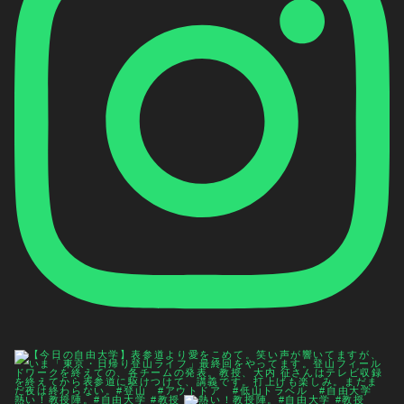
熱い！教授陣。#自由大学 #教授