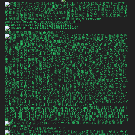
Instagram post 18127626817189164
◎募集中◎自由大学定番講義『イン
◎おいしい盛り付け学◎今年から「