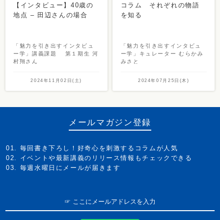
【インタビュー】40歳の
コラム それぞれの物語
地点 – 田辺さんの場合
を知る
「魅力を引き出すインタビュ
「魅力を引き出すインタビュ
ー学」講義課題 第１期生 河
ー学」キュレーター むらかみ
村翔さん
みさと
2024年11月02日(土)
2024年07月25日(木)
メールマガジン登録
毎回書き下ろし！好奇心を刺激するコラムが人気
イベントや最新講義のリリース情報もチェックできる
毎週水曜日にメールが届きます