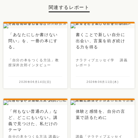
関連するレポート
「あなたにしか書けない
書くことで新しい自分に
問い」を、一冊の本にす
出会い、言葉を紡ぎ続け
る。
る力を得る
「自分の本をつくる方法」教
ナラティブエッセイ学 講義
授深井次郎インタビュー
レポート
2026年06月14日(日)
2026年06月11日(木)
「何もない普通の人」な
体験と感情を、自分の言
ど、どこにもいない。講
葉で語るために
義で見つけた、私だけの
テーマ
自分の本をつくる方法 講義レ
講義「ナラティブエッセイ