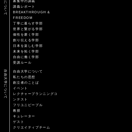
講義について
募集中の講義
講義レポート
BREAKTHROUGH &
FREEDOM
丁寧に暮らす学部
世界と繋がる学部
個性を磨く学部
創り伝える学部
日本を楽しむ学部
未来を拓く学部
自由に働く学部
受講ルール
自由大学について
自由大学について
私たちの思想
創立者のことば
イベント
レクチャープランニングコ
ンテスト
フリユニピープル
教授
キュレーター
ゲスト
クリエイティブチーム