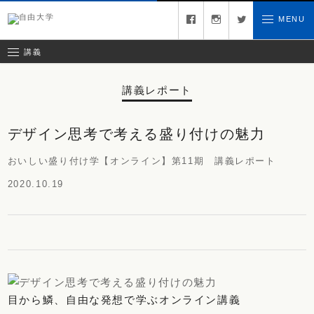
募集中の講義
facebook
instagram
twitter
MENU
お問い合わせ
講義レポート
受講ルール
講義
講義レポート
デザイン思考で考える盛り付けの魅力
おいしい盛り付け学【オンライン】第11期 講義レポート
2020.10.19
目から鱗、自由な発想で学ぶオンライン講義