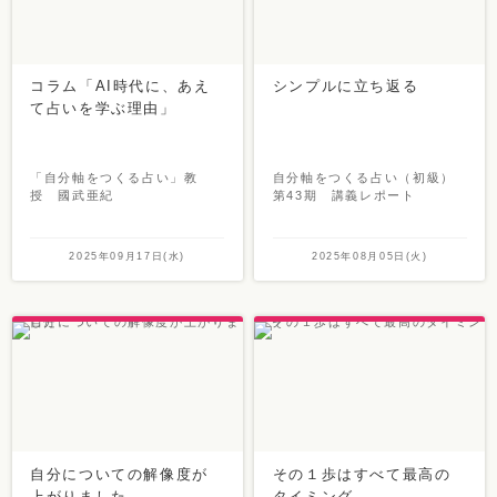
コラム「AI時代に、あえ
シンプルに立ち返る
て占いを学ぶ理由」
「自分軸をつくる占い」教
自分軸をつくる占い（初級）
授 國武亜紀
第43期 講義レポート
2025年09月17日(水)
2025年08月05日(火)
自分についての解像度が
その１歩はすべて最高の
上がりました
タイミング