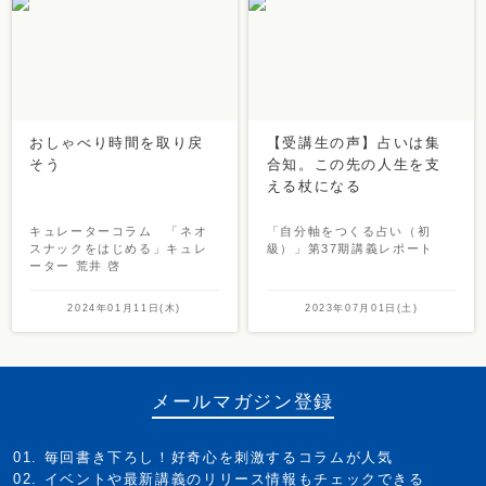
おしゃべり時間を取り戻
【受講生の声】占いは集
そう
合知。この先の人生を支
える杖になる
キュレーターコラム 「ネオ
「自分軸をつくる占い（初
スナックをはじめる」キュレ
級）」第37期講義レポート
ーター 荒井 啓
2024年01月11日(木)
2023年07月01日(土)
メールマガジン登録
毎回書き下ろし！好奇心を刺激するコラムが人気
イベントや最新講義のリリース情報もチェックできる