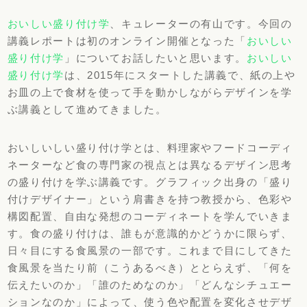
おいしい盛り付け学
、キュレーターの有山です。今回の
講義レポートは初のオンライン開催となった「
おいしい
盛り付け学
」についてお話したいと思います。
おいしい
盛り付け学
は、2015年にスタートした講義で、紙の上や
お皿の上で食材を使って手を動かしながらデザインを学
ぶ講義として進めてきました。
おいしいしい盛り付け学とは、料理家やフードコーディ
ネーターなど食の専門家の視点とは異なるデザイン思考
の盛り付けを学ぶ講義です。グラフィック出身の「盛り
付けデザイナー」という肩書きを持つ教授から、色彩や
構図配置、自由な発想のコーディネートを学んでいきま
す。食の盛り付けは、誰もが意識的かどうかに限らず、
日々目にする食風景の一部です。これまで目にしてきた
食風景を当たり前（こうあるべき）ととらえず、「何を
伝えたいのか」「誰のためなのか」「どんなシチュエー
ションなのか」によって、使う色や配置を変化させデザ