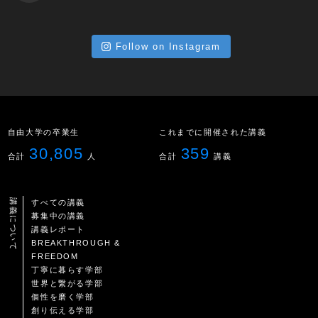
Follow on Instagram
自由大学の卒業生
これまでに開催された講義
30,805
359
合計
人
合計
講義
講義について
すべての講義
募集中の講義
講義レポート
BREAKTHROUGH &
FREEDOM
丁寧に暮らす学部
世界と繋がる学部
個性を磨く学部
創り伝える学部