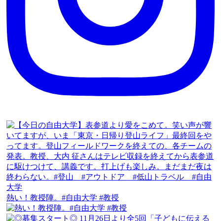
熱い！教授陣。#自由大学 #教授