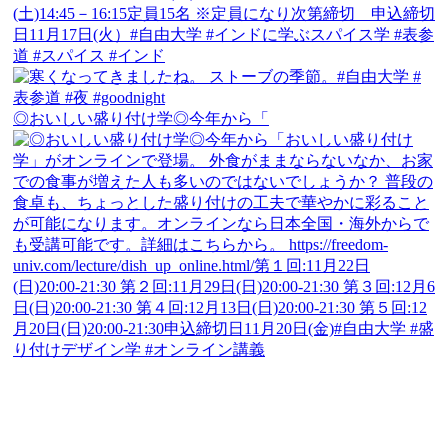
◎おいしい盛り付け学◎今年から「