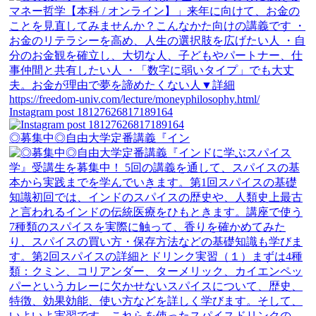
Instagram post 18127626817189164
◎募集中◎自由大学定番講義『イン