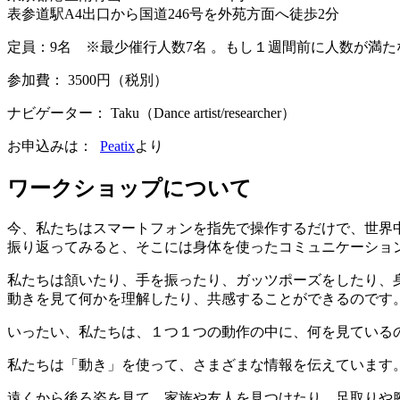
表参道駅A4出口から国道246号を外苑方面へ徒歩2分
定員：9名 ※最少催行人数7名 。もし１週間前に人数が満
参加費： 3500円（税別）
ナビゲーター： Taku（Dance artist/researcher）
お申込みは：
Peatix
より
ワークショップについて
今、私たちはスマートフォンを指先で操作するだけで、世界
振り返ってみると、そこには身体を使ったコミュニケーショ
私たちは頷いたり、手を振ったり、ガッツポーズをしたり、
動きを見て何かを理解したり、共感することができるのです
いったい、私たちは、１つ１つの動作の中に、何を見ている
私たちは「動き」を使って、さまざまな情報を伝えています
遠くから後ろ姿を見て、家族や友人を見つけたり、足取りや