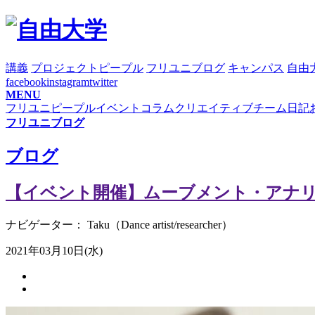
講義
プロジェクト
ピープル
フリユニブログ
キャンパス
自由
facebook
instagram
twitter
MENU
フリユニピープル
イベント
コラム
クリエイティブチーム日記
フリユニブログ
ブログ
【イベント開催】ムーブメント・アナリシス
ナビゲーター： Taku（Dance artist/researcher）
2021年03月10日(水)