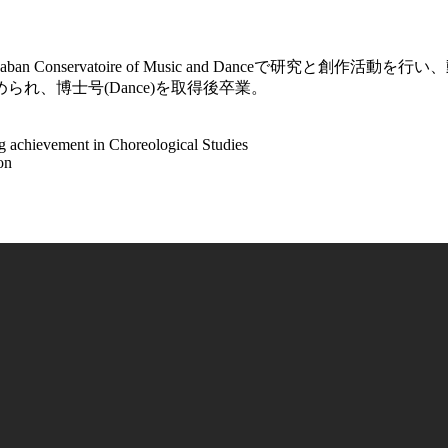
an Conservatoire of Music and Danceで研究
れ、博士号(Dance)を取得後卒業。
 achievement in Choreological Studies
on