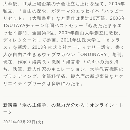
大卒後、IT系上場企業の子会社立ち上げを経て、2005年
独立。「自由の探求」がテーマのエッセイ本『ハッピー
リセット』（大和書房）など著作は累計10万部。2006年
TSUTAYAチェーン年間ベストセラー「心あたたまるエ
ッセイ部門」全国第4位。2009年自由大学創立に教授、
ディレクターとして参画。2011年法政大学に「ｄクラ
ス」を新設。2013年株式会社オーディナリー設立。書く
人が自由に生きるウェブマガジン「ORDINARY」創刊。
現在、作家 / 編集長 / 教師 / 経営者 / の4つの顔を持
ち、執筆、新人作家のキュレーション、大学教育機関の
ブランディング、文部科学省、観光庁の新規事業などク
リエイティブワークは多岐にわたる。
新講義「場の主催学」の魅力が分かる！オンライン・ト
ーク
2021年03月23日(火)