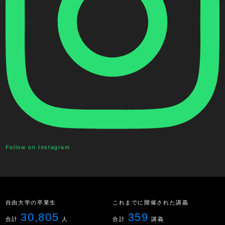
Follow on Instagram
自由大学の卒業生
これまでに開催された講義
30,805
359
合計
人
合計
講義