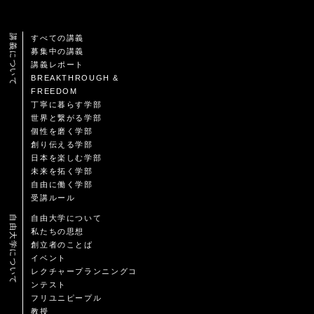
講義について
すべての講義
募集中の講義
講義レポート
BREAKTHROUGH &
FREEDOM
丁寧に暮らす学部
世界と繋がる学部
個性を磨く学部
創り伝える学部
日本を楽しむ学部
未来を拓く学部
自由に働く学部
受講ルール
自由大学について
自由大学について
私たちの思想
創立者のことば
イベント
レクチャープランニングコ
ンテスト
フリユニピープル
教授