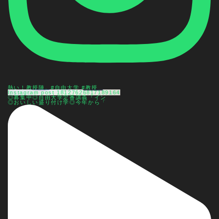
熱い！教授陣。#自由大学 #教授
Instagram post 18127626817189164
◎募集中◎自由大学定番講義『イン
◎おいしい盛り付け学◎今年から「