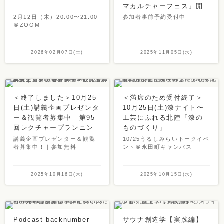
マカルチャーフェス」開
催のお知らせ
2月12日（木）20:00〜21:00
参加者事前予約受付中
＠ZOOM
2026年02月07日(土)
2025年11月05日(水)
＜終了しました＞10月25
＜満席のため受付終了＞
日(土)講義企画プレゼンタ
10月25日(土)漆ナイト〜
ー＆観覧者募集中｜第95
工芸にふれる北陸「漆の
回レクチャープランニン
ものづくり」
グコンテスト開催
講義企画プレゼンター＆観覧
10/25うるしみらいトークイベ
者募集中！｜参加無料
ント＠永田町キャンパス
2025年10月16日(木)
2025年10月15日(水)
Podcast backnumber
サウナ創造学【実践編】