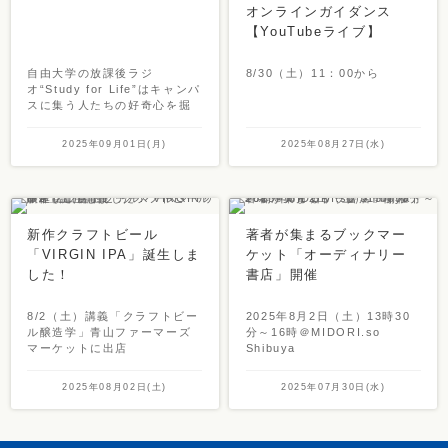
オンラインガイダンス
【YouTubeライブ】
自由大学の放課後ラジ
8/30（土）11：00から
オ“Study for Life”はキャンパ
スに集う人たちの好奇心を掘
り下げていくPodcastです。
2025年09月01日(月)
2025年08月27日(水)
新作クラフトビール
著者が集まるブックマー
「VIRGIN IPA」誕生しま
ケット「オーディナリー
した！
書店」開催
8/2（土）講義「クラフトビー
2025年8月2日（土）13時30
ル醸造学」青山ファーマーズ
分～16時＠MIDORI.so
マーケットに出店
Shibuya
2025年08月02日(土)
2025年07月30日(水)