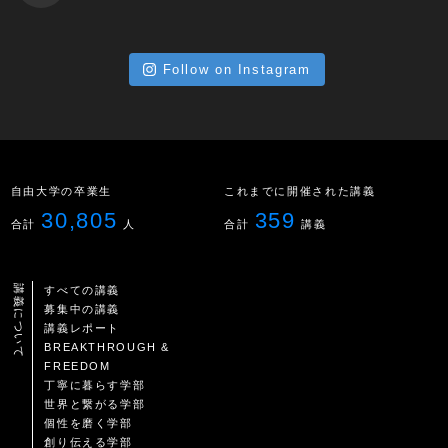
Follow on Instagram
自由大学の卒業生
これまでに開催された講義
30,805
359
合計
人
合計
講義
講義について
すべての講義
募集中の講義
講義レポート
BREAKTHROUGH &
FREEDOM
丁寧に暮らす学部
世界と繋がる学部
個性を磨く学部
創り伝える学部