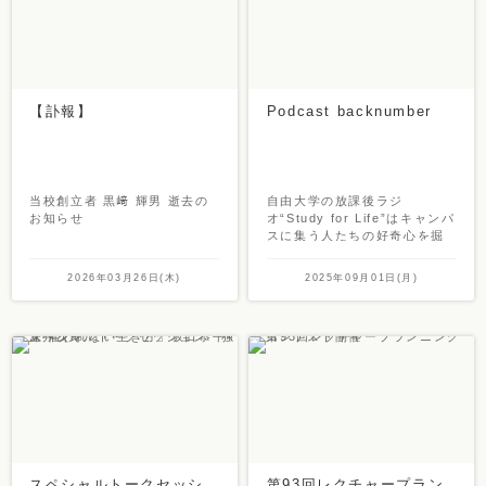
【訃報】
Podcast backnumber
当校創立者 黒﨑 輝男 逝去の
自由大学の放課後ラジ
お知らせ
オ“Study for Life”はキャンパ
スに集う人たちの好奇心を掘
り下げていくPodcastです。
2026年03月26日(木)
2025年09月01日(月)
スペシャルトークセッシ
第93回レクチャープラン