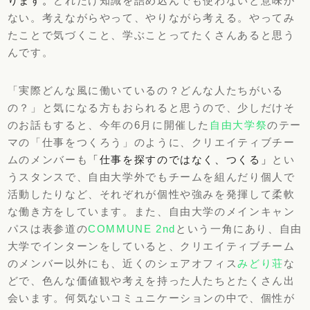
ります。
どれだけ知識を詰め込んでも使わないと意味が
ない。考えながらやって、やりながら考える。やってみ
たことで気づくこと、学ぶことってたくさんあると思う
んです。
「実際どんな風に働いているの？どんな人たちがいる
の？」と気になる方もおられると思うので、少しだけそ
のお話もすると、今年の
6
月に開催した
自由大学祭
のテー
マの「仕事をつくろう」のように、クリエイティブチー
ムのメンバーも
「仕事を探すのではなく、つくる」
とい
うスタンスで、自由大学外でもチームを組んだり個人で
活動したりなど、それぞれが個性や強みを発揮して柔軟
な働き方をしています。また、自由大学のメインキャン
パスは表参道の
COMMUNE 2nd
という一角にあり、自由
大学でインターンをしていると、クリエイティブチーム
のメンバー以外にも、近くのシェアオフィス
みどり荘
な
どで、色んな価値観や考えを持った人たちとたくさん出
会います。何気ないコミュニケーションの中で、個性が