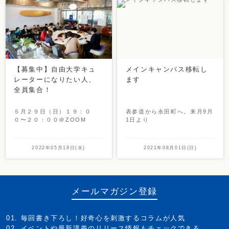
【募集中】自由大学キュ
メインキャンパス移転し
レーターになりたい人、
ます
全員集合！
５月２９日（日）１９：０
表参道から永田町へ。来月9月
０〜２０：００＠ZOOM
1日より
2022年05月18日(水)
2021年08月01日(日)
メールマガジン登録
毎回書き下ろし！好奇心を刺激するコラムが人気
イベントや最新講義のリリース情報もチェックできる