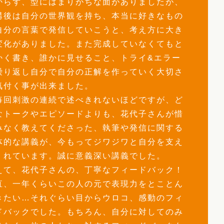
からず、型にはまりがちな面がありましたが、
講後は自分の世界観を持ち、本当に好きなもの
自分の言葉で発信していこうと、考え方に大き
変化がありました。また完成していなくてもと
かく書き、誰かに見せること、トライ&エラー
繰り返し自分で自分の正解を作っていく大切さ
気付く事が出来ました。
毎回刺激の連続で述べきれないほどですが、ど
なトークやエピソードよりも、花代子さんが惜
みなく教えてくださった、執筆や発信に関する
体的な講義が、今もってジワジワと自分を支え
くれています。誠に意義深い講義でした。
えて、花代子さんの、丁寧なフィードバック！
直、一年くらいこの人の元で表現力をとことん
きたい…それぐらい目からウロコ、感動のフィ
ドバックでした。もちろん、自分に対してのみ