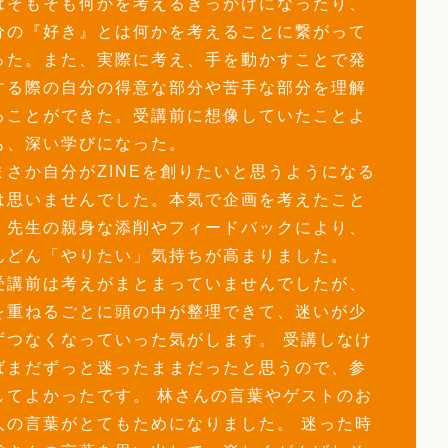
はそもそも何かを考えるきっかけになったり、
分の『好き』とは何かを考えることに繋がって
った。また、実際に考え、手を動かすことで発
する際の自分の得意な部分や苦手な部分を理解
ることができた。受講前に想像していたことよ
も、深い学びになった。
まさか自分がZINEを創りたいと思うようになる
は思いませんでした。本気で企画を考えたこと
、先生の親身な添削やフィードバックにより、
んどん「やりたい」気持ちが高まりました。
受講前は考えがまとまっていませんでしたが、
を重ねるごとに頭の中が整理できて、迷いが少
ずつなくなっていった気がします。 受講しなけ
ばまだずっと迷ったままだったと思うので、参
してよかったです。 林さんの言葉やゲストのお
人の言葉がとてもためになりました。 迷った時