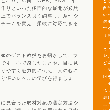
となり、紙面、WEB、SNS、イ
と
自
場作りといった多面的な展開が必然
い
た上でバランス良く調整し、条件や
信
やチームを変え、柔軟に対応できる
す
り
・
と
筆家のゲスト教授をお招きして、プ
や
会です。心で感じたことや、目に見
ど
・
かりやすく魅力的に伝え、人の心に
回
より深いレベルの学びを得ましょ
し
れ
加
れに見合った取材対象の選定方法や
二