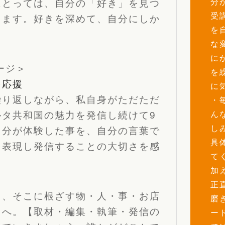
分
にとっては、自分の「好き」を見つ
受
ります。好きを深めて、自分にしか
を
な
に
ージ＞
を
を応援
に
繰り返しながら、私自身がただただ
・
ん
タ共和国の魅力を発信し続けて9
し
自分が体験した事を、自分の言葉で
具
を表現し発信することの大切さを感
て
加
正
と、そこに根ざす物・人・事・お店
磨
々へ。【取材・編集・執筆・発信の
ー