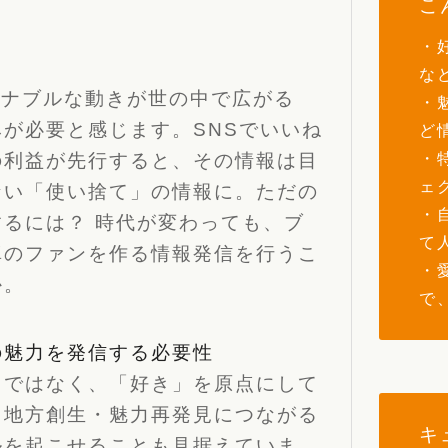
こ
・
な
テナブルな動きが世の中で広がる
・
が必要と感じます。SNSでいいね
ど
の利益が先行すると、その情報は目
・
ェ
ない「使い捨て」の情報に。ただの
・
るには？ 時代が変わっても、ブ
て
真のファンを作る情報発信を行うこ
・
か。
で
の魅力を発信する必要性
きではなく、「好き」を原点にして
・地方創生・魅力再発見につながる
キ
ルを起こせることも見据えていま