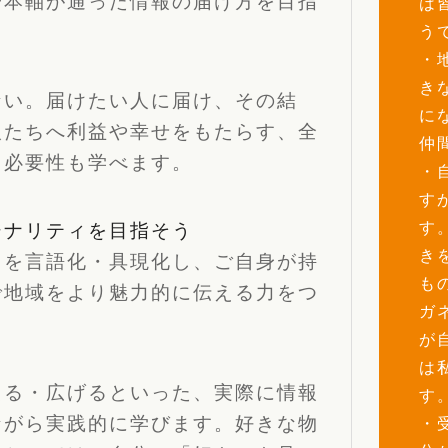
一本軸が通った情報の届け方を目指
は
う
・
き
ない。届けたい人に届け、その結
に
人たちへ利益や幸せをもたらす、全
仲
も必要性も学べます。
・
す
す
ジナリティを目指そう
き
ちを言語化・具現化し、ご自身が持
も
で地域をより魅力的に伝える力をつ
ガ
が
は
える・広げるといった、実際に情報
す
ながら実践的に学びます。好きな物
・