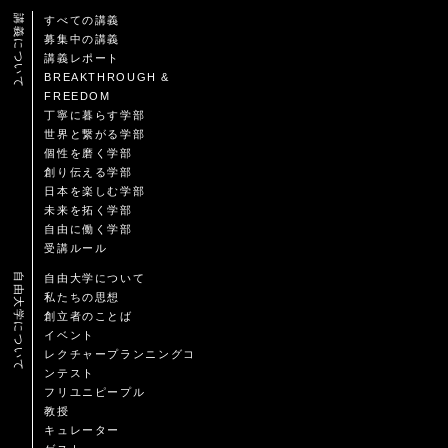
講義について
すべての講義
募集中の講義
講義レポート
BREAKTHROUGH &
FREEDOM
丁寧に暮らす学部
世界と繋がる学部
個性を磨く学部
創り伝える学部
日本を楽しむ学部
未来を拓く学部
自由に働く学部
受講ルール
自由大学について
自由大学について
私たちの思想
創立者のことば
イベント
レクチャープランニングコ
ンテスト
フリユニピープル
教授
キュレーター