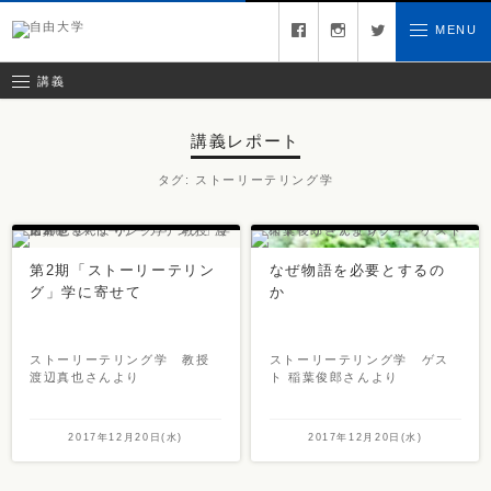
募集中の講義
facebook
instagram
twitter
MENU
お問い合わせ
講義レポート
受講ルール
講義
講義レポート
タグ:
ストーリーテリング学
第2期「ストーリーテリン
なぜ物語を必要とするの
グ」学に寄せて
か
ストーリーテリング学 教授
ストーリーテリング学 ゲス
渡辺真也さんより
ト 稲葉俊郎さんより
2017年12月20日(水)
2017年12月20日(水)