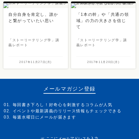
自分自身を肯定し、誰か
「1本の幹」や「共通の領
と繋がっていたい思い
域」の力の大きさを信じ
て
「ストーリーテリング学」講
「ストーリーテリング学」講
義レポート
義レポート
2017年11月27日(月)
2017年11月20日(月)
メールマガジン登録
毎回書き下ろし！好奇心を刺激するコラムが人気
イベントや最新講義のリリース情報もチェックできる
毎週水曜日にメールが届きます