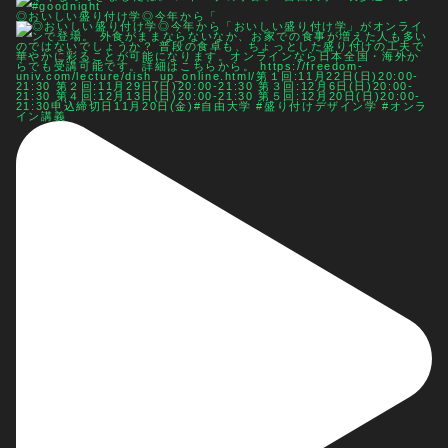
◎おいしい盛り付け学◎今年から「