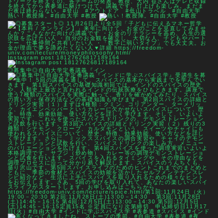
熱い！教授陣。#自由大学 #教授
Instagram post 18127626817189164
◎募集中◎自由大学定番講義『イン