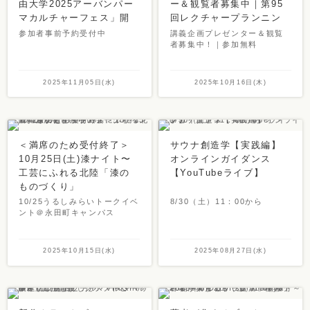
由大学2025アーバンパー
ー＆観覧者募集中｜第95
マカルチャーフェス」開
回レクチャープランニン
催のお知らせ
グコンテスト開催
参加者事前予約受付中
講義企画プレゼンター＆観覧
者募集中！｜参加無料
2025年11月05日(水)
2025年10月16日(木)
＜満席のため受付終了＞
サウナ創造学【実践編】
10月25日(土)漆ナイト〜
オンラインガイダンス
工芸にふれる北陸「漆の
【YouTubeライブ】
ものづくり」
10/25うるしみらいトークイベ
8/30（土）11：00から
ント＠永田町キャンパス
2025年10月15日(水)
2025年08月27日(水)