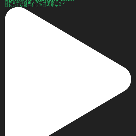
◎募集中◎自由大学定番講義『イン
◎おいしい盛り付け学◎今年から「