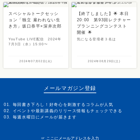
スペシャルトークセッシ
【終了しました】🌟 本日
ョン「独立 雇われない生
20:00 第93回レクチャー
き方」坂口恭平×深井次郎
プランニングコンテスト
開催 🌟
YouTube LIVE配信 2024年
気になる登壇者３名は
7月3日（水）15:00〜
2024年07月02日(火)
2024年06月29日(土)
メールマガジン登録
毎回書き下ろし！好奇心を刺激するコラムが人気
イベントや最新講義のリリース情報もチェックできる
毎週水曜日にメールが届きます