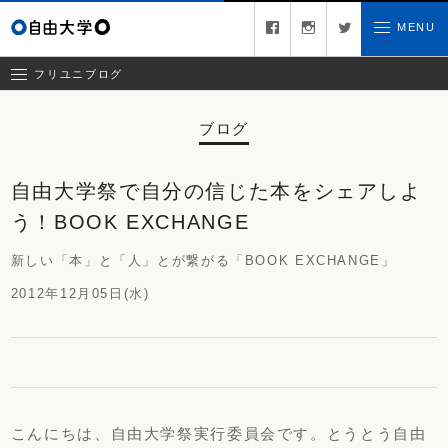
コラム
facebook
instagram
twitter
MENU
お問い合わせ
クリエイティブチーム日記
お知らせ
フリユニブログ
ブログ
自由大学祭で自分の信じた本をシェアしよ
う！BOOK EXCHANGE
新しい「本」と「人」とが繋がる「BOOK EXCHANGE」
2012年12月05日(水)
こんにちは、自由大学祭実行委員会です。とうとう自由