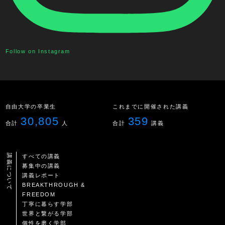
Follow on Instagram
自由大学の卒業生
これまでに開催された講義
30,805
359
合計
人
合計
講義
講義について
すべての講義
募集中の講義
講義レポート
BREAKTHROUGH &
FREEDOM
丁寧に暮らす学部
世界と繋がる学部
個性を磨く学部