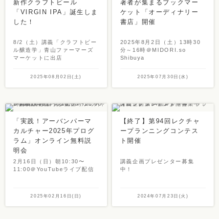
新作クラフトビール
著者が集まるブックマー
「VIRGIN IPA」誕生しま
ケット「オーディナリー
した！
書店」開催
8/2（土）講義「クラフトビー
2025年8月2日（土）13時30
ル醸造学」青山ファーマーズ
分～16時＠MIDORI.so
マーケットに出店
Shibuya
2025年08月02日(土)
2025年07月30日(水)
「実践！アーバンパーマ
【終了】第94回レクチャ
カルチャー2025年プログ
ープランニングコンテス
ラム」オンライン無料説
ト開催
明会
2月16日（日）朝10:30〜
講義企画プレゼンター募集
11:00＠YouTubeライブ配信
中！
2025年02月16日(日)
2024年07月23日(火)