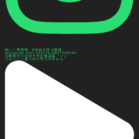
熱い！教授陣。#自由大学 #教授
Instagram post 18127626817189164
◎募集中◎自由大学定番講義『イン
◎おいしい盛り付け学◎今年から「