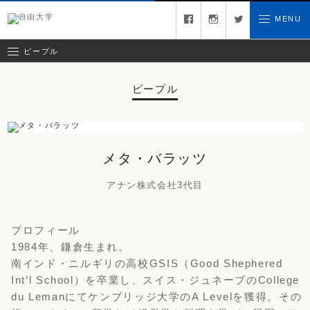
キュレーター
facebook
instagram
twitter
MENU
お問い合わせ
ゲスト
クリエイティブチーム
ピープル
ピープル
メタ・バラッツ
アナン株式会社3代目
プロフィール
1984年、鎌倉生まれ。
南インド・ニルギリの高校GSIS（Good Shephered
Int’l School）を卒業し、スイス・ジュネーブのCollege
du Lemanにてケンブリッジ大学のA Levelを獲得。その