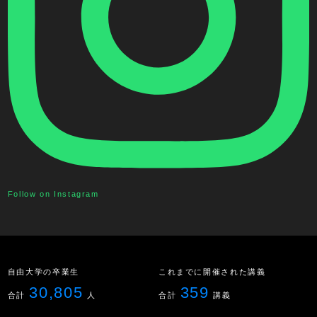
Follow on Instagram
自由大学の卒業生
これまでに開催された講義
30,805
359
合計
人
合計
講義