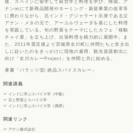
後、スペインに留学して経営学と料理を学び、帰国。ア
ナン㈱にて新商品開発やネーミング・新規事業の改革等
に携わりながら、北インド・グジャラート出身である父
アナン・メタの元で、アーユルヴェーダを基にした料理
を実践している。旬の野菜をテーマにしたカフェ「移動
チャイ屋」を立ち上げ、出張料理を精力的に展開中。ま
た、2011年震災後より宮城県女川町に仲間たちと炊き出
しに赴いたのをきっかけに現地の雇用、観光資源創出に
向け「女川カレーProject」を仲間と共に始める。
著書「バラッツ流! 絶品スパイスカレー」
関連講義
☞ インドに学ぶスパイス学（中級）
☞ 豆と野菜とスパイス学
☞ インドに学ぶスパイス学（満席）
関連リンク
☞ アナン株式会社