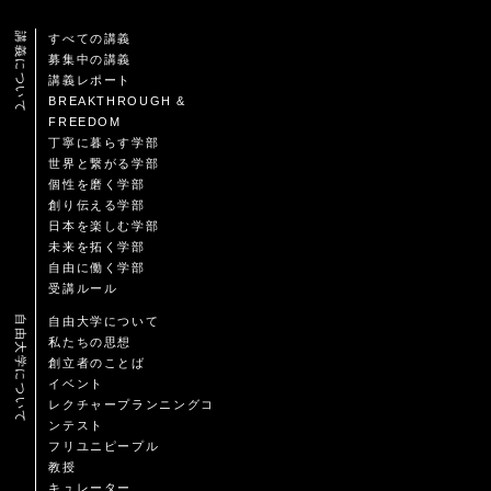
講義について
すべての講義
募集中の講義
講義レポート
BREAKTHROUGH &
FREEDOM
丁寧に暮らす学部
世界と繋がる学部
個性を磨く学部
創り伝える学部
日本を楽しむ学部
未来を拓く学部
自由に働く学部
受講ルール
自由大学について
自由大学について
私たちの思想
創立者のことば
イベント
レクチャープランニングコ
ンテスト
フリユニピープル
教授
キュレーター