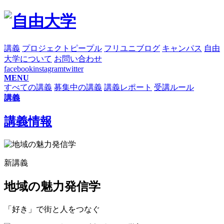
講義
プロジェクト
ピープル
フリユニブログ
キャンパス
自由
大学について
お問い合わせ
facebook
instagram
twitter
MENU
すべての講義
募集中の講義
講義レポート
受講ルール
講義
講義情報
新講義
地域の魅力発信学
「好き」で街と人をつなぐ