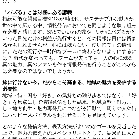
びます。
「バズる」とは対極にある講義
持続可能な開発目標SDGsが叫ばれ、サステナブルな動きが
世の中で広がる中、情報発信においても同じような取り組み
が必要と感じます。SNSでいいねの数や、いかにバズるかと
いった目先だけの利益が先行すると、その情報は目には留ま
るかもしれませんが、心には残らない「使い捨て」の情報
に。ただの流行や一時的なブームに終わらないようにするに
は？ 時代が変わっても、ブームが去っても、人の心に残る
真の魅力、真のファンを作る情報発信を行うことがこれから
は必要なのではないでしょうか。
旅に行けない今。だからこそ高まる、地域の魅力を発信する
必要性
地域・街・国を「好き」の気持ちの独り歩きではなく、「好
き」を原点にして情報発信をした結果、地域貢献・町おこ
し・地方創生・魅力再発見につながる活動で、周りの人や街
にハッピースパイラルを起こせることも見据えています。
どのような発信方法、表現方法がよいのかゴールを見越した
上で、魅力の伝え方のスペシャリストとして、結果的に人と