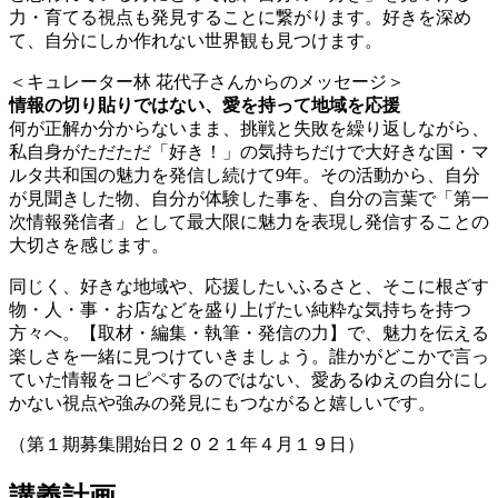
力・育てる視点も発見することに繋がります。好きを深め
て、自分にしか作れない世界観も見つけます。
＜キュレーター林 花代子さんからのメッセージ＞
情報の切り貼りではない、愛を持って地域を応援
何が正解か分からないまま、挑戦と失敗を繰り返しながら、
私自身がただただ「好き！」の気持ちだけで大好きな国・マ
ルタ共和国の魅力を発信し続けて9年。その活動から、自分
が見聞きした物、自分が体験した事を、自分の言葉で「第一
次情報発信者」として最大限に魅力を表現し発信することの
大切さを感じます。
同じく、好きな地域や、応援したいふるさと、そこに根ざす
物・人・事・お店などを盛り上げたい純粋な気持ちを持つ
方々へ。【取材・編集・執筆・発信の力】で、魅力を伝える
楽しさを一緒に見つけていきましょう。誰かがどこかで言っ
ていた情報をコピペするのではない、愛あるゆえの自分にし
かない視点や強みの発見にもつながると嬉しいです。
（第１期募集開始日２０２１年４月１９日）
講義計画