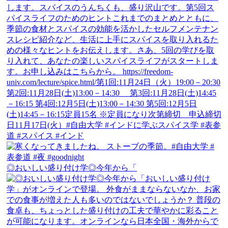
◎おいしい盛り付け学◎今年から「