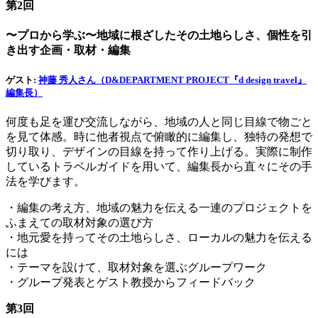
第2回
〜プロから学ぶ〜地域に根ざしたその土地らしさ、個性を引
き出す企画・取材・編集
ゲスト:
神藤 秀人さん（D&DEPARTMENT PROJECT『d design travel』
編集長）
何度も足を運び交流しながら、地域の人と同じ目線で物ごと
を見て体感。時に他者視点で俯瞰的に編集し、独特の発想で
切り取り、デザインの目線を持って作り上げる。実際に制作
しているトラベルガイドを用いて、編集長から直々にその手
法を学びます。
・編集の考え方、地域の魅力を伝える一連のプロジェクトを
ふまえての取材対象の選び方
・地元愛を持ってその土地らしさ、ローカルの魅力を伝える
には
・テーマを設けて、取材対象を選ぶグループワーク
・グループ発表とゲスト教授からフィードバック
第3回