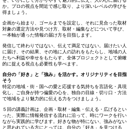
を、いかにして分かりやすく魅力的に伝え、人の心に届ける
か。プロの視点を間近で感じ取り、より深いレベルの学びを
得ましょう。
企画から始まり、ゴールまでを設定し、それに見合った取材
対象の選定方法や見つけ方、取材・編集などについて学び、
一本軸が通った情報の届け方を目指します。
発信して終わりではない、伝えて満足ではない。届けたい人
に届け、その結果、その地に人の訪れをもたらし、地域の人
たちへ利益や幸せをもたらす、全体プロジェクトとして俯瞰
的に捉える視点も必要性も学べます。
自分の「好き」と「強み」を活かす。オリジナリティを目指
そう
特定の地域・街・国への愛と応援する気持ちを言語化・具現
化し、ご自身が持つ偏愛の心を、独自の目線・切り口・方法
で地域をより魅力的に伝える力をつけましょう。
５回の講義計画は、企画・取材・編集・伝える・広げるとい
った、実際に情報発信する流れに沿って、時にワークを行い
ながら実践的に学びます。好きな物が特にない、強みがない
と思われている方にとっては、自分の「好き」を見つける