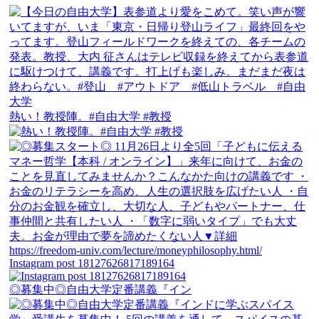
熱い！教授陣。#自由大学 #教授
Instagram post 18127626817189164
◎募集中◎自由大学定番講義『イン