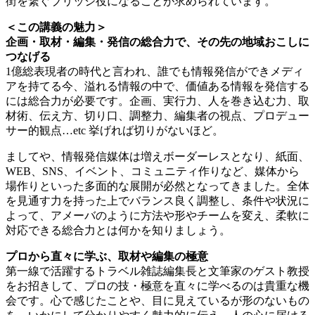
街を繋ぐブリッジ役になることが求められています。
＜この講義の魅力＞
企画・取材・編集・発信の総合力で、その先の地域おこしに
つなげる
1億総表現者の時代と言われ、誰でも情報発信ができメディ
アを持てる今、溢れる情報の中で、価値ある情報を発信する
には総合力が必要です。企画、実行力、人を巻き込む力、取
材術、伝え方、切り口、調整力、編集者の視点、プロデュー
サー的観点…etc 挙げれば切りがないほど。
ましてや、情報発信媒体は増えボーダーレスとなり、紙面、
WEB、SNS、イベント、コミュニティ作りなど、媒体から
場作りといった多面的な展開が必然となってきました。全体
を見通す力を持った上でバランス良く調整し、条件や状況に
よって、アメーバのように方法や形やチームを変え、柔軟に
対応できる総合力とは何かを知りましょう。
プロから直々に学ぶ、取材や編集の極意
第一線で活躍するトラベル雑誌編集長と文筆家のゲスト教授
をお招きして、プロの技・極意を直々に学べるのは貴重な機
会です。心で感じたことや、目に見えているが形のないもの