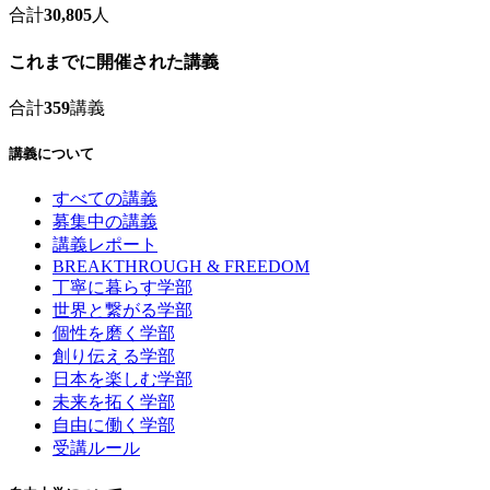
合計
30,805
人
これまでに開催された講義
合計
359
講義
講義について
すべての講義
募集中の講義
講義レポート
BREAKTHROUGH & FREEDOM
丁寧に暮らす学部
世界と繋がる学部
個性を磨く学部
創り伝える学部
日本を楽しむ学部
未来を拓く学部
自由に働く学部
受講ルール