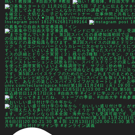
熱い！教授陣。#自由大学 #教授
Instagram post 18127626817189164
◎募集中◎自由大学定番講義『イン
◎おいしい盛り付け学◎今年から「