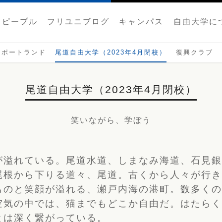
ピープル
フリユニブログ
キャンパス
自由大学に
 ポートランド
尾道自由大学（2023年4月閉校）
復興クラブ
尾道自由大学（2023年4月閉校）
笑いながら、学ぼう
が溢れている。尾道水道、しまなみ海道、石見
尾根から下りる道々、尾道。古くから人々が行
ものと笑顔が溢れる、瀬戸内海の港町。数多く
空気の中では、猫までもどこか自由だ。はたら
とは深く繋がっている。