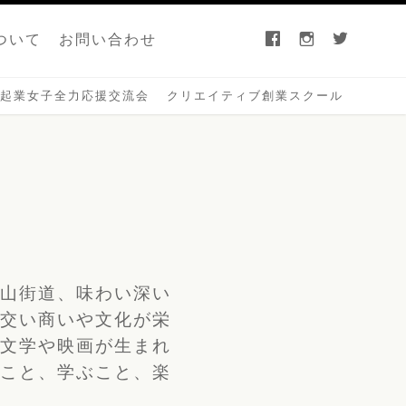
facebook
instagram
twitter
ついて
お問い合わせ
起業女子全力応援交流会
クリエイティブ創業スクール
銀山街道、味わい深い
き交い商いや文化が栄
の文学や映画が生まれ
くこと、学ぶこと、楽